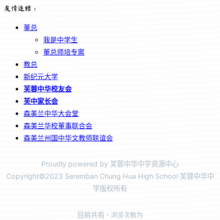
友情连结：
董总
我是中学生
董总师培专案
教总
新纪元大学
芙蓉中华校友会
芙中家长会
森美兰中华大会堂
森美兰华校董事联合会
森美兰州国中华文教师联谊会
Proudly powered by 芙蓉中华中学资源中心
Copyright©2023 Seremban Chung Hua High School 芙蓉中华中
学版权所有
目前共有
，浏览次数为