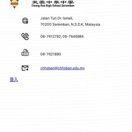
Jalan Tun Dr. Ismail,
70200 Seremban, N.S.D.K. Malaysia
06-7612782, 06-7646984
06-7621890
chhsban@chhsban.edu.my
登入