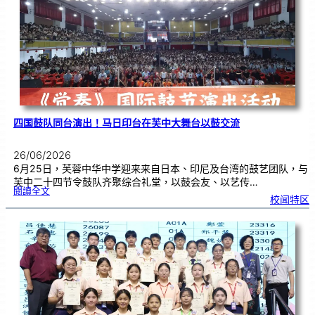
金
牌
！
四国鼓队同台演出！马日印台在芙中大舞台以鼓交流
26/06/2026
6月25日，芙蓉中华中学迎来来自日本、印尼及台湾的鼓艺团队，与
芙中二十四节令鼓队齐聚综合礼堂，以鼓会友、以艺传…
:
閱讀全文
四
校闻特区
国
鼓
队
同
台
演
出
！
马
日
印
台
在
芙
中
大
舞
台
以
鼓
交
流