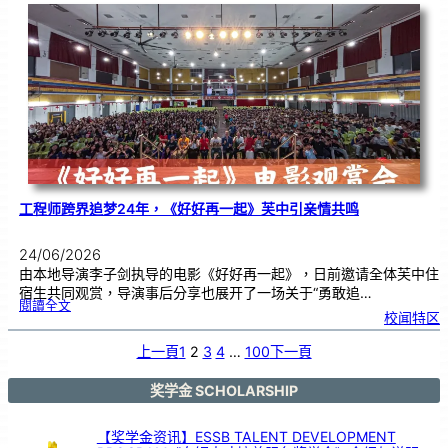
友
校
线
上
交
流
|
传
统
游
戏
连
结
跨
国
友
谊
工程师跨界追梦24年，《好好再一起》芙中引亲情共鸣
24/06/2026
由本地导演李子剑执导的电影《好好再一起》，日前邀请全体芙中住
宿生共同观赏，导演事后分享也展开了一场关于“勇敢追…
:
閱讀全文
工
校闻特区
程
师
跨
界
追
上一頁
1
2
3
4
…
100
下一頁
梦
2
4
年
，
《
奖学金 SCHOLARSHIP
好
好
再
一
起
》
【奖学金资讯】ESSB TALENT DEVELOPMENT
芙
中