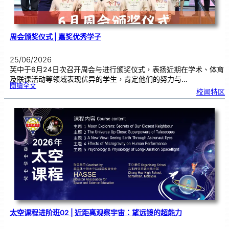
周会颁奖仪式 | 嘉奖优秀学子
25/06/2026
芙中于6月24日次召开周会与进行颁奖仪式，表扬近期在学术、体育
及联课活动等领域表现优异的学生，肯定他们的努力与…
:
閱讀全文
周
校闻特区
会
颁
奖
仪
式
|
嘉
奖
优
秀
学
子
太空课程进阶班02 | 近距离观察宇宙：望远镜的超能力