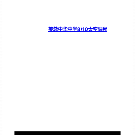
芙蓉中华中学8/10太空课程