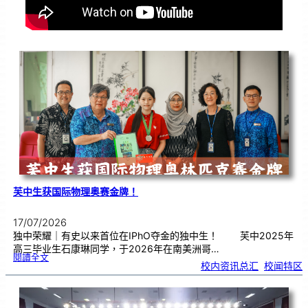
芙中生获国际物理奥赛金牌！
17/07/2026
独中荣耀｜有史以来首位在IPhO夺金的独中生！ 芙中2025年
高三毕业生石康琳同学，于2026年在南美洲哥…
:
閱讀全文
芙
校内资讯总汇
, 
校闻特区
中
生
获
国
际
物
理
奥
赛