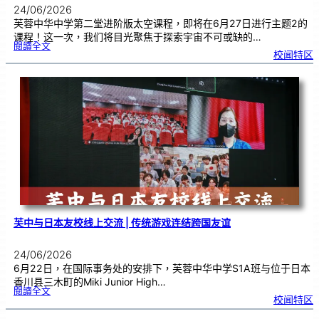
24/06/2026
芙蓉中华中学第二堂进阶版太空课程，即将在6月27日进行主题2的
课程！这一次，我们将目光聚焦于探索宇宙不可或缺的…
:
閱讀全文
太
校闻特区
空
课
程
进
阶
班
0
2
|
近
距
离
观
察
宇
宙
：
望
远
镜
的
超
能
力
芙中与日本友校线上交流 | 传统游戏连结跨国友谊
24/06/2026
6月22日，在国际事务处的安排下，芙蓉中华中学S1A班与位于日本
香川县三木町的Miki Junior High…
:
閱讀全文
芙
校闻特区
中
与
日
本