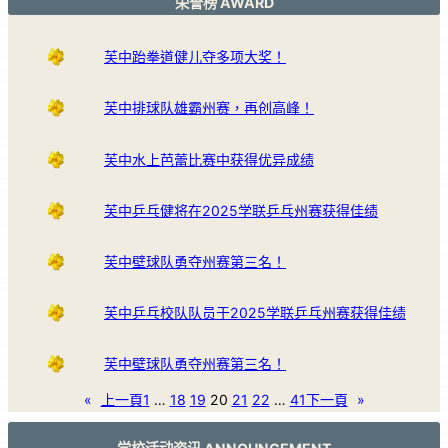
荣誉榜 AWARD
芙中跆拳道健儿夺多项大奖！
芙中排球队雄霸州赛，再创高峰！
芙中水上芭蕾比赛中获得优异成绩
芙中乒乓健将在2025学联乒乓州赛获得佳绩
芙中壁球队勇夺州赛第三名！
芙中乒乓校队队员于2025学联乒乓州赛获得佳绩
芙中壁球队勇夺州赛第三名！
«
上一頁
1
…
18
19
20
21
22
…
41
下一頁
»