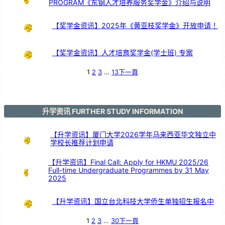
PROGRAM《东钢人才培养服务奖学金》介绍与说明
引
亲
情
共
鸣
【奖学金资讯】2025年《黄亚枝奖学金》开放申请！
【奖学金资讯】人才培育奖学金(学士班) 专案
1
2
3
…
13
下一頁
升学资讯 FURTHER STUDY INFORMATION
【升学资讯】厦门大学2026学年马来西亚华文独立中
学校长推荐计划申请
【升学资讯】Final Call: Apply for HKMU 2025/26
Full-time Undergraduate Programmes by 31 May
2025
【升学资讯】国立台北科技大学侨生单独招生报名中
1
2
3
…
30
下一頁