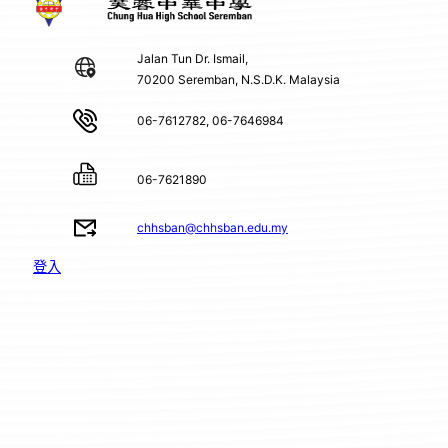
Jalan Tun Dr. Ismail,
70200 Seremban, N.S.D.K. Malaysia
06-7612782, 06-7646984
06-7621890
chhsban@chhsban.edu.my
登入