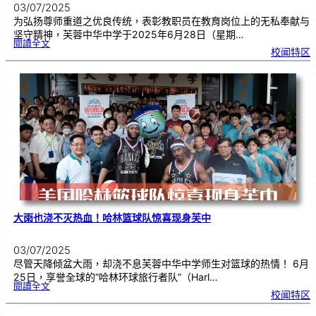
03/07/2025
为弘扬尊师重道之优良传统，表彰教职员在教育岗位上的无私奉献与
坚守精神，芙蓉中华中学于2025年6月28日（星期…
:
閱讀全文
2
校闻特区
0
2
5
年
教
师
节
暨
长
期
服
务
奖
颁
奖
典
礼
大雨也浇不灭热血！哈林篮球队惊喜现身芙中
03/07/2025
尽管天降倾盆大雨，却浇不息芙蓉中华中学师生对篮球的热情！ 6月
25日，享誉全球的“哈林环球旅行者队”（Harl…
:
閱讀全文
大
校闻特区
雨
也
浇
不
灭