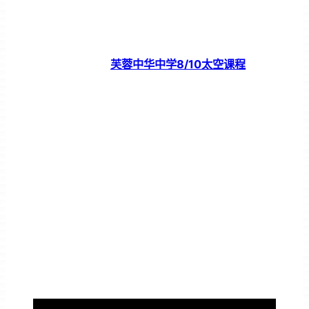
芙蓉中华中学8/10太空课程