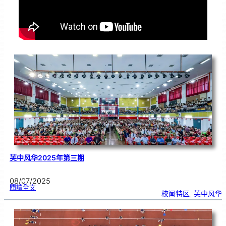
芙中风华2025年第三期
08/07/2025
:
閱讀全文
芙
校闻特区
, 
芙中风华
中
风
华
2
0
2
5
年
第
三