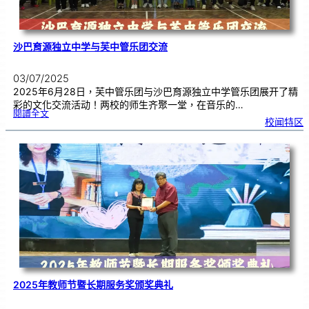
沙巴育源独立中学与芙中管乐团交流
03/07/2025
2025年6月28日，芙中管乐团与沙巴育源独立中学管乐团展开了精
彩的文化交流活动！两校的师生齐聚一堂，在音乐的…
:
閱讀全文
沙
校闻特区
巴
育
源
独
立
中
学
与
芙
中
管
乐
团
交
流
2025年教师节暨长期服务奖颁奖典礼