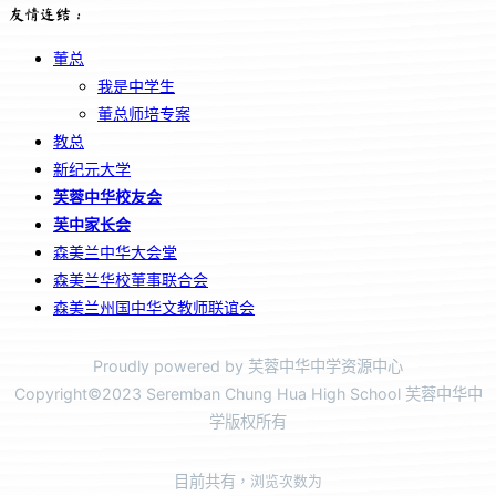
友情连结：
董总
我是中学生
董总师培专案
教总
新纪元大学
芙蓉中华校友会
芙中家长会
森美兰中华大会堂
森美兰华校董事联合会
森美兰州国中华文教师联谊会
Proudly powered by 芙蓉中华中学资源中心
Copyright©2023 Seremban Chung Hua High School 芙蓉中华中
学版权所有
目前共有
，浏览次数为