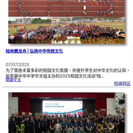
期
陆地赛龙舟 | 弘扬中华传统文化
07/07/2025
为了营造丰富多彩的校园文化氛围，并提升学生对中华文化的认知，
由芙蓉中华中学华文组主办的2025校园文化活动“陆…
:
閱讀全文
陆
校闻特区
地
赛
龙
舟
|
弘
扬
中
华
传
统
文
化