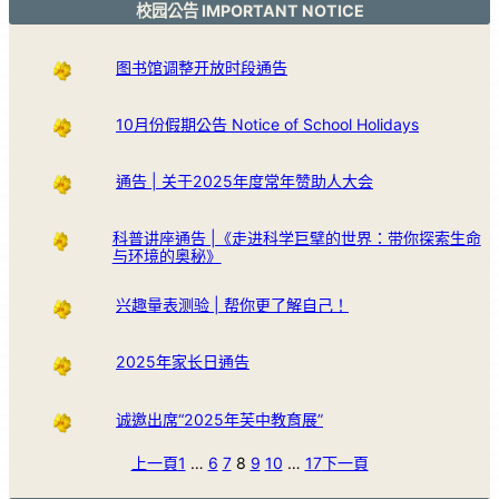
校园公告 IMPORTANT NOTICE
图书馆调整开放时段通告
10月份假期公告 Notice of School Holidays
通告 | 关于2025年度常年赞助人大会
科普讲座通告 |《走进科学巨擘的世界：带你探索生命
与环境的奥秘》
兴趣量表测验 | 帮你更了解自己！
2025年家长日通告
诚邀出席“2025年芙中教育展”
上一頁
1
…
6
7
8
9
10
…
17
下一頁