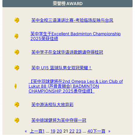
荣誉榜 AWARD
芙中全校三语演讲比赛-考验临场反映与台风
芙中学生于Excellent Badminton Championship
2025荣获佳绩
芙中学子在全球华语诗歌朗诵夺得桂冠
芙中 U15 篮球队男女双冠荣耀！
【芙中羽球健将在2nd Omega Leo & Lion Club of
Lukut 88 (芦骨青狮会) BADMINTON
CHAMPIONSHIP 2025勇夺佳绩】
芙中游泳校队大放异彩
芙中排球健将为芙中夺得一冠
«
上一頁
1
…
19
20
21
22
23
…
40
下一頁
»