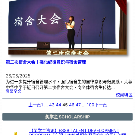
热
血
！
哈
林
篮
球
队
惊
喜
现
身
芙
中
第二次宿舍大会｜强化纪律意识与宿舍管理
26/06/2025
为进一步提升宿舍管理水平，强化宿舍生的自律意识与归属感，芙蓉
中华中学于近日召开第二次宿舍大会，向全体宿舍生传达…
:
閱讀全文
第
校闻特区
二
次
宿
舍
大
上一頁
1
…
43
44
45
46
47
…
100
下一頁
会
｜
强
化
纪
律
奖学金 SCHOLARSHIP
意
识
与
宿
舍
管
【奖学金资讯】ESSB TALENT DEVELOPMENT
理