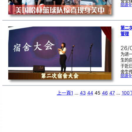
誉全球
閱讀全
第二
管理
26/
为进
生的
于近
舍生
閱讀全
上一頁
1
…
43
44
45
46
47
…
100