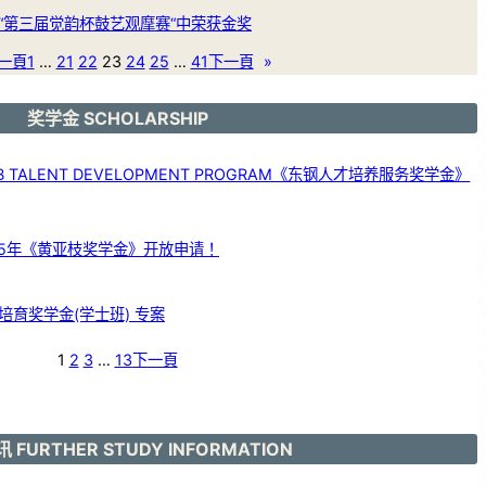
“第三届觉韵杯鼓艺观摩赛“中荣获金奖
一頁
1
…
21
22
23
24
25
…
41
下一頁
»
奖学金 SCHOLARSHIP
 TALENT DEVELOPMENT PROGRAM《东钢人才培养服务奖学金》
25年《黄亚枝奖学金》开放申请！
育奖学金(学士班) 专案
1
2
3
…
13
下一頁
 FURTHER STUDY INFORMATION