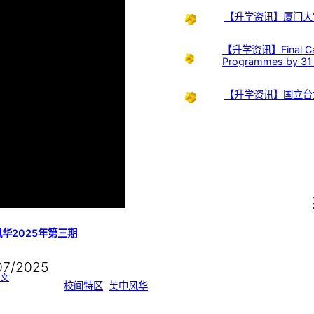
【升学资讯】厦门大
【升学资讯】Final Call:
Programmes by 31
【升学资讯】国立台
华2025年第三期
07/2025
:
文
芙
校闻特区
, 
芙中风华
中
风
华
2
0
2