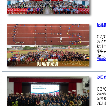
陆地赛
07/
为了
提升
华中学
“陆…
閱讀全
沙巴
03/
202
源独
流活