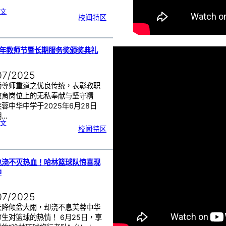
:
文
沙
校闻特区
巴
育
源
独
立
中
学
与
芙
中
5年教师节暨长期服务奖颁奖典礼
管
乐
团
交
流
07/2025
扬尊师重道之优良传统，表彰教职
教育岗位上的无私奉献与坚守精
蓉中华中学于2025年6月28日
期…
:
文
2
校闻特区
0
2
5
年
教
师
节
暨
长
期
也浇不灭热血！哈林篮球队惊喜现
服
务
中
奖
颁
奖
典
礼
07/2025
天降倾盆大雨，却浇不息芙蓉中华
生对篮球的热情！ 6月25日，享