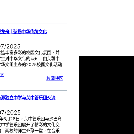
5
年
第
三
期
龙舟 | 弘扬中华传统文化
07/2025
营造丰富多彩的校园文化氛围，并
学生对中华文化的认知，由芙蓉中
华文组主办的2025校园文化活动
:
文
陆
校闻特区
地
赛
龙
舟
|
弘
扬
中
华
传
育源独立中学与芙中管乐团交流
统
文
化
07/2025
5年6月28日，芙中管乐团与沙巴育
立中学管乐团展开了精彩的文化交
动！两校的师生齐聚一堂，在音乐