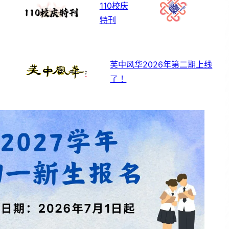
110校庆
特刊
芙中风华2026年第二期上线
了！