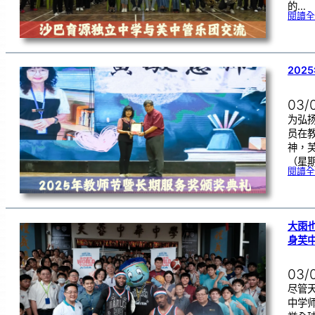
的…
閱讀全
202
03/
为弘
员在
神，芙
（星
閱讀全
大雨
身芙
03/
尽管
中学师