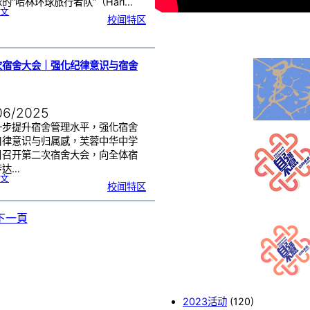
的“哈林环球旅行者队”（Harl…
:
文
大
校闻特区
雨
也
浇
不
灭
热
血
！
哈
林
次宿舍大会｜强化纪律意识与宿舍
篮
球
队
惊
喜
现
身
芙
中
06/2025
一步提升宿舍管理水平，强化宿舍
自律意识与归属感，芙蓉中华中学
日召开第二次宿舍大会，向全体宿
传达…
:
文
第
校闻特区
二
次
宿
舍
大
会
下一頁
｜
强
化
纪
律
意
识
与
宿
舍
管
理
2023活动
(120)