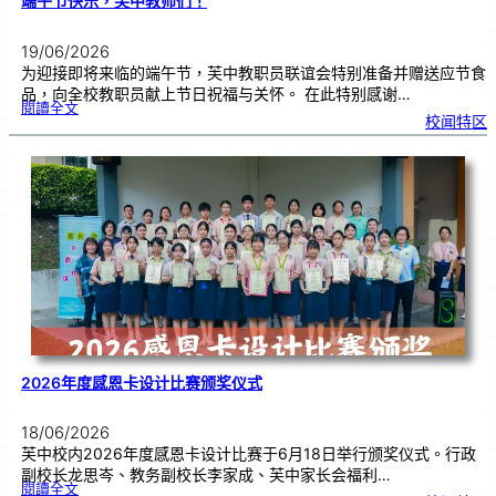
端午节快乐，芙中教师们！
19/06/2026
为迎接即将来临的端午节，芙中教职员联谊会特别准备并赠送应节食
品，向全校教职员献上节日祝福与关怀。 在此特别感谢…
:
閱讀全文
端
校闻特区
午
节
快
乐
，
芙
中
教
师
们
！
2026年度感恩卡设计比赛颁奖仪式
18/06/2026
芙中校内2026年度感恩卡设计比赛于6月18日举行颁奖仪式。行政
副校长龙思岑、教务副校长李家成、芙中家长会福利…
:
閱讀全文
2