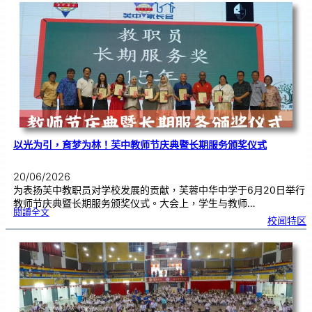
布
置
比
赛
颁
奖
仪
式
|
创
意
布
置
营
造
温
馨
校
园
以光为引，育梦为林！芙中教师节庆典暨长期服务颁奖仪式
20/06/2026
为表扬芙中教职员对学校发展的贡献，芙蓉中华中学于6月20日举行
教师节庆典暨长期服务颁奖仪式。大会上，学生与教师…
:
閱讀全文
以
校闻特区
光
为
引
，
育
梦
为
林
！
芙
中
教
师
节
庆
典
暨
长
期