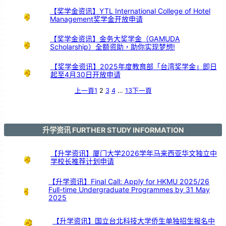
华
社
群
【奖学金资讯】YTL International College of Hotel
众
的
Management奖学金开放申请
支
持
【奖学金资讯】金务大奖学金（GAMUDA
Scholarship）全额资助，助你实现梦想!
【奖学金资讯】2025年度教育部「台湾奖学金」即日
起至4月30日开放申请
上一頁
1
2
3
4
…
13
下一頁
升学资讯 FURTHER STUDY INFORMATION
【升学资讯】厦门大学2026学年马来西亚华文独立中
学校长推荐计划申请
【升学资讯】Final Call: Apply for HKMU 2025/26
Full-time Undergraduate Programmes by 31 May
2025
【升学资讯】国立台北科技大学侨生单独招生报名中