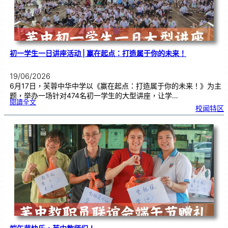
服
务
颁
奖
仪
式
初一学生一日讲座活动 | 赢在起点：打造属于你的未来！
19/06/2026
6月17日，芙蓉中华中学以《赢在起点：打造属于你的未来！》为主
题，举办一场针对474名初一学生的大型讲座，让学…
:
閱讀全文
初
校闻特区
一
学
生
一
日
讲
座
活
动
|
赢
在
起
点
：
打
造
属
于
你
的
未
来
！