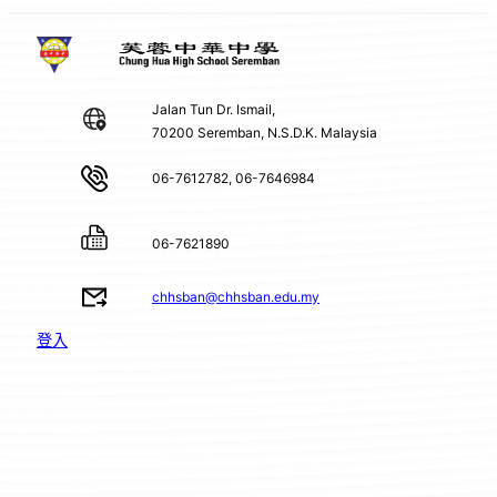
Jalan Tun Dr. Ismail,
70200 Seremban, N.S.D.K. Malaysia
06-7612782, 06-7646984
06-7621890
chhsban@chhsban.edu.my
登入