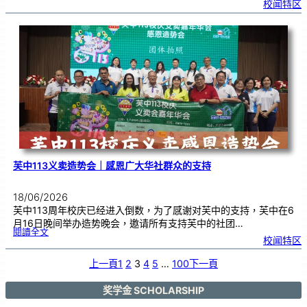
校闻特区
0
2
6
年
度
感
恩
卡
设
计
比
赛
颁
奖
仪
式
芙中113义卖造势会｜感恩广大华社群众的支持
18/06/2026
芙中113周年校庆已经进入倒数，为了感谢对芙中的支持，芙中在6
月16日晚间举办造势晚会，邀请所有支持芙中的社团…
:
閱讀全文
芙
校闻特区
中
1
1
3
义
上一頁
1
2
3
4
5
…
100
下一頁
卖
造
势
会
｜
感
奖学金 SCHOLARSHIP
恩
广
大