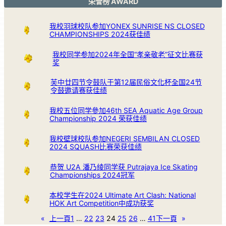
荣誉榜 AWARD
我校羽球校队参加YONEX SUNRISE NS CLOSED
CHAMPIONSHIPS 2024获佳绩
我校同学参加2024年全国“孝亲敬老”征文比赛获
奖
芙中廿四节令鼓队于第12届民俗文化杯全国24节
令鼓邀请赛获佳绩
我校五位同学參加46th SEA Aquatic Age Group
Championship 2024 荣获佳绩
我校壁球校队参加NEGERI SEMBILAN CLOSED
2024 SQUASH比赛荣获佳绩
恭贺 U2A 潘乃绫同学获 Putrajaya Ice Skating
Championships 2024冠军
本校学生在2024 Ultimate Art Clash: National
HOK Art Competition中成功获奖
«
上一頁
1
…
22
23
24
25
26
…
41
下一頁
»