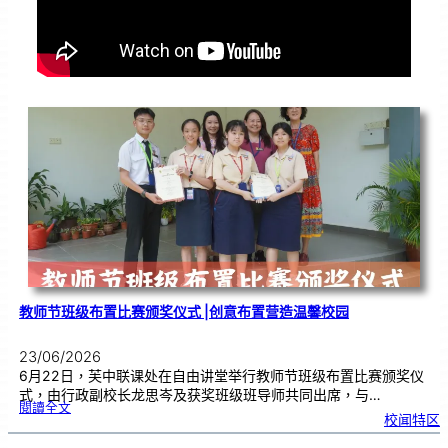
教师节班级布置比赛颁奖仪式 |创意布置营造温馨校园
23/06/2026
6月22日，芙中联课处在自由讲堂举行教师节班级布置比赛颁奖仪
式，由行政副校长龙思岑及获奖班级班导师共同出席，与…
:
閱讀全文
教
校闻特区
师
节
班
级