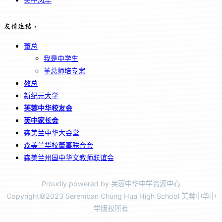
友情连结：
董总
我是中学生
董总师培专案
教总
新纪元大学
芙蓉中华校友会
芙中家长会
森美兰中华大会堂
森美兰华校董事联合会
森美兰州国中华文教师联谊会
Proudly powered by 芙蓉中华中学资源中心
Copyright©2023 Seremban Chung Hua High School 芙蓉中华中
学版权所有