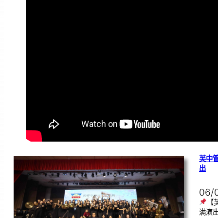
芙中
出
06/
【
满演出