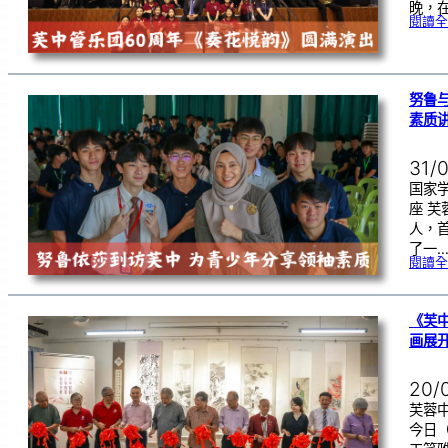
晚，在
閱讀全
努鲁
素质
31/
国家
座 
人，
了一
閱讀全
《芙
画展
20/
芙蓉中
今日