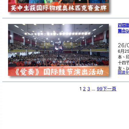
四国
舞台
26/
6月
本、
十四
友、
閱讀全
1
2
3
…
99
下一頁