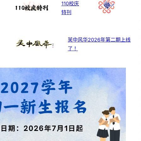
110校庆
特刊
芙中风华2026年第二期上线
了！