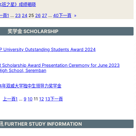
《本班之星》成绩揭晓
一頁
1
…
23
24
25
26
27
…
40
下一頁
»
奖学金 SCHOLARSHIP
versity Outstanding Students Award 2024
larship Award Presentation Ceremony for June 2023
High School, Seremban
24年双威大学独中生领导力奖学金
上一頁
1
…
9
10
11
12
13
下一頁
 FURTHER STUDY INFORMATION