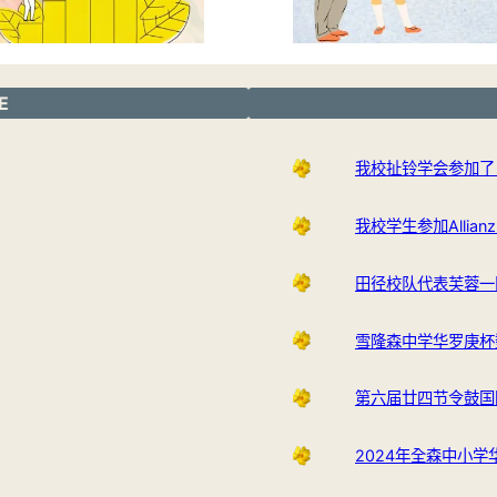
E
我校扯铃学会参加了
我校学生参加Allianz 
田径校队代表芙蓉一
雪隆森中学华罗庚杯
第六届廿四节令鼓国
2024年全森中小