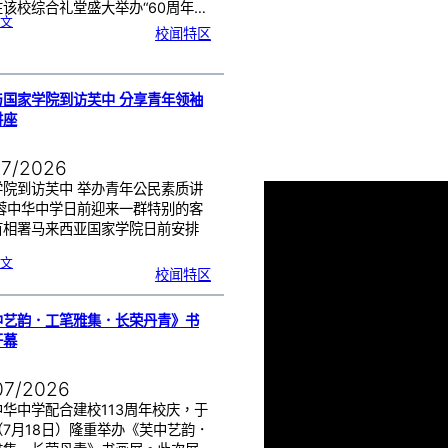
该校综合礼堂盛大举办“60周年…
:
文
芙
校闻特区
中
管
乐
团
6
0
周
年
《
奏
与国家学院到访芙中 分享青年领袖
花
悦
讲座
韵
》
圆
满
演
出
07/2026
学院到访芙中 举办青年公民素质讲
芙蓉中华中学日前迎来一群特别的客
首相署马来西亚国家学院日前安排
…
:
文
努
校闻特区
鲁
与
国
家
学
院
到
中艺韵．工笔雅集．长荣丹青》书
访
芙
中
开幕
分
享
青
年
领
袖
07/2026
素
质
讲
座
华中学配合建校113周年校庆，于
（7月18日）隆重举办《芙中艺韵．