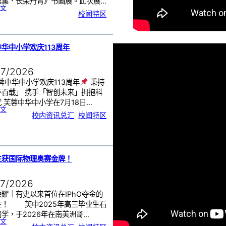
雅集．长荣丹青》书画展。此次展…
:
文
《
校闻特区
芙
中
艺
韵
．
工
笔
雅
集
．
华中小学欢庆113周年
长
荣
丹
青
》
书
07/2026
画
展
开
幕
蓉中华中小学欢庆113周年
秉持
怀百载」 携手「智创未来」拥抱科
 芙蓉中华中小学在7月18日…
:
文
芙
校内资讯总汇
, 
校闻特区
蓉
中
华
中
小
学
欢
庆
1
1
3
周
生获国际物理奥赛金牌！
年
07/2026
耀｜有史以来首位在IPhO夺金的
生！ 芙中2025年高三毕业生石
学，于2026年在南美洲哥…
:
文
芙