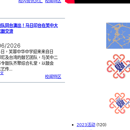
校内资讯总汇
, 
校闻特区
中
生
获
国
际
物
理
奥
赛
金
牌
！
鼓队同台演出！马日印台在芙中大
以鼓交流
06/2026
25日，芙蓉中华中学迎来来自日
印尼及台湾的鼓艺团队，与芙中二
节令鼓队齐聚综合礼堂，以鼓会
以艺传…
:
文
四
校闻特区
国
鼓
队
同
台
演
出
！
马
日
印
台
在
芙
中
大
舞
台
以
鼓
交
流
2023活动
(120)