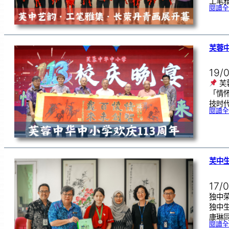
工笔
閱讀全
芙蓉中
19/
芙
「情
技时代
閱讀全
芙中
17/
独中荣
独中
康琳同
閱讀全