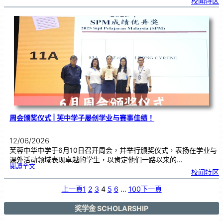
校闻特区
U
E
T
口
试
作
答
技
巧
工
作
坊
，
助
力
学
生
提
升
考
试
能
力
周会颁奖仪式 | 芙中学子屡创学业与赛事佳绩！
12/06/2026
芙蓉中华中学于6月10日召开周会，并举行颁奖仪式，表扬在学业与
课外活动领域表现卓越的学生，以肯定他们一路以来的…
:
閱讀全文
周
校闻特区
会
颁
奖
仪
式
上一頁
1
2
3
4
5
6
…
100
下一頁
|
芙
中
学
子
屡
奖学金 SCHOLARSHIP
创
学
业
与