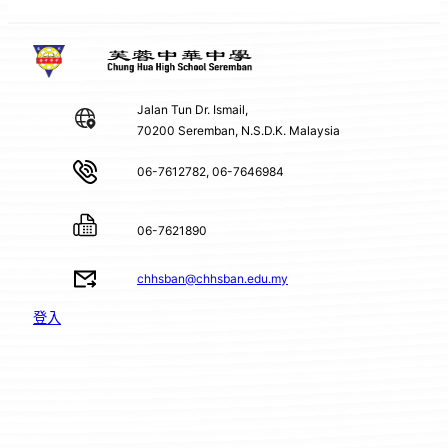
Jalan Tun Dr. Ismail,
70200 Seremban, N.S.D.K. Malaysia
06-7612782, 06-7646984
06-7621890
chhsban@chhsban.edu.my
登入