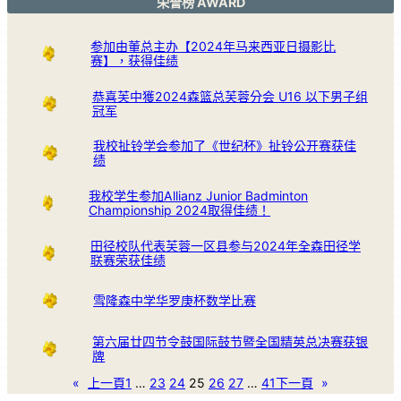
荣誉榜 AWARD
参加由董总主办【2024年马来西亚日摄影比
赛】，获得佳绩
恭喜芙中獲2024森篮总芙蓉分会 U16 以下男子组
冠军
我校扯铃学会参加了《世纪杯》扯铃公开赛获佳
绩
我校学生参加Allianz Junior Badminton
Championship 2024取得佳绩！
田径校队代表芙蓉一区县参与2024年全森田径学
联赛荣获佳绩
雪隆森中学华罗庚杯数学比赛
第六届廿四节令鼓国际鼓节暨全国精英总决赛获银
牌
«
上一頁
1
…
23
24
25
26
27
…
41
下一頁
»