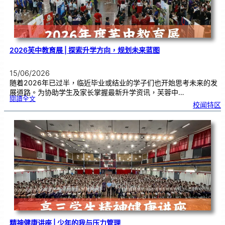
科
主
任
交
流
2026芙中教育展 | 探索升学方向，规划未来蓝图
15/06/2026
随着2026年已过半，临近毕业或结业的学子们也开始思考未来的发
展道路。为协助学生及家长掌握最新升学资讯，芙蓉中…
:
閱讀全文
2
校闻特区
0
2
6
芙
中
教
育
展
|
探
索
升
学
方
向
，
规
划
未
来
蓝
图
精神健康讲座 | 少年的我与压力管理