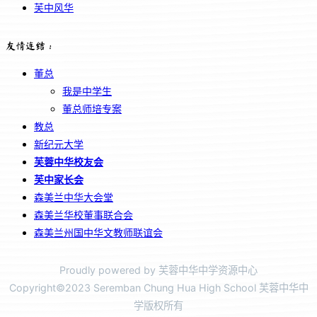
芙中风华
友情连结：
董总
我是中学生
董总师培专案
教总
新纪元大学
芙蓉中华校友会
芙中家长会
森美兰中华大会堂
森美兰华校董事联合会
森美兰州国中华文教师联谊会
Proudly powered by 芙蓉中华中学资源中心
Copyright©2023 Seremban Chung Hua High School 芙蓉中华中
学版权所有