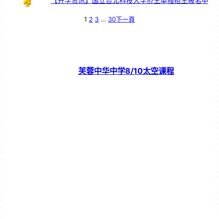
【升学资讯】国立台北科技大学侨生单独招生报名中
1
2
3
…
30
下一頁
芙蓉中华中学8/10太空课程