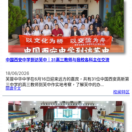
庆
｜
义
卖
预
售
已
开
展
中国西安中学到访芙中｜31高三教师与我校各科主任交流
18/06/2026
芙蓉中华中学在6月16日迎来远方的嘉宾，共有31位中国西安高新第
三中学的高三教师到芙中作实地考察，了解芙中的办…
:
閱讀全文
中
校闻特区
国
西
安
中
学
到
访
芙
中
｜
3
1
高
三
教
师
与
我
校
各