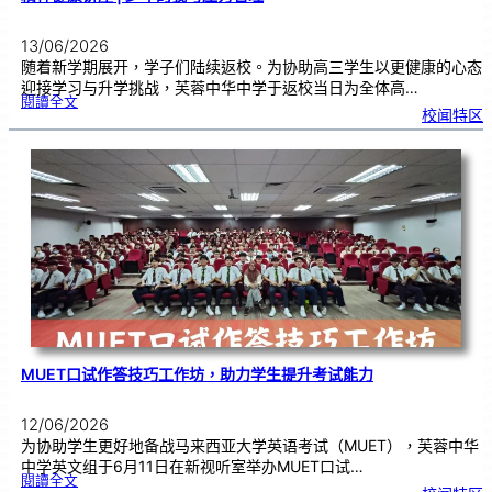
13/06/2026
随着新学期展开，学子们陆续返校。为协助高三学生以更健康的心态
迎接学习与升学挑战，芙蓉中华中学于返校当日为全体高…
:
閱讀全文
精
校闻特区
神
健
康
讲
座
|
少
年
的
我
与
压
力
管
理
MUET口试作答技巧工作坊，助力学生提升考试能力
12/06/2026
为协助学生更好地备战马来西亚大学英语考试（MUET），芙蓉中华
中学英文组于6月11日在新视听室举办MUET口试…
:
閱讀全文
M