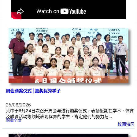
周会颁奖仪式 | 嘉奖优秀学子
25/06/2026
芙中于6月24日次召开周会与进行颁奖仪式，表扬近期在学术、体育
及联课活动等领域表现优异的学生，肯定他们的努力与…
:
閱讀全文
周
校闻特区
会
颁
奖
仪
式
|