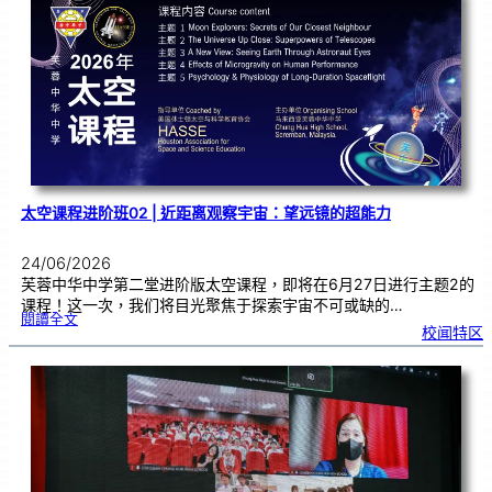
嘉
奖
优
秀
学
子
太空课程进阶班02 | 近距离观察宇宙：望远镜的超能力
24/06/2026
芙蓉中华中学第二堂进阶版太空课程，即将在6月27日进行主题2的
课程！这一次，我们将目光聚焦于探索宇宙不可或缺的…
:
閱讀全文
太
校闻特区
空
课
程
进
阶
班
0
2
|
近
距
离
观
察
宇
宙
：
望
远
镜
的