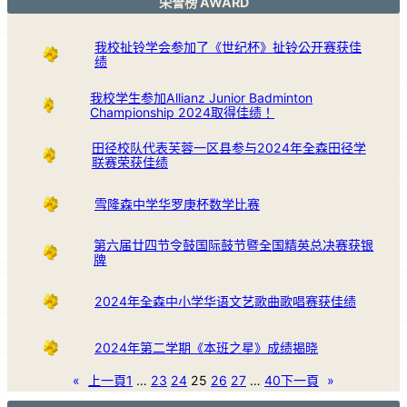
荣誉榜 AWARD
我校扯铃学会参加了《世纪杯》扯铃公开赛获佳
绩
我校学生参加Allianz Junior Badminton
Championship 2024取得佳绩！
田径校队代表芙蓉一区县参与2024年全森田径学
联赛荣获佳绩
雪隆森中学华罗庚杯数学比赛
第六届廿四节令鼓国际鼓节暨全国精英总决赛获银
牌
2024年全森中小学华语文艺歌曲歌唱赛获佳绩
2024年第二学期《本班之星》成绩揭晓
«
上一頁
1
…
23
24
25
26
27
…
40
下一頁
»