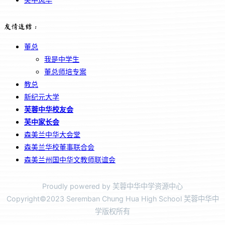
友情连结：
董总
我是中学生
董总师培专案
教总
新纪元大学
芙蓉中华校友会
芙中家长会
森美兰中华大会堂
森美兰华校董事联合会
森美兰州国中华文教师联谊会
Proudly powered by 芙蓉中华中学资源中心
Copyright©2023 Seremban Chung Hua High School 芙蓉中华中
学版权所有