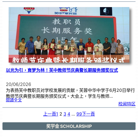
班
级
布
置
比
赛
颁
奖
仪
式
|
创
意
布
置
营
造
温
馨
校
园
以光为引，育梦为林！芙中教师节庆典暨长期服务颁奖仪式
20/06/2026
为表扬芙中教职员对学校发展的贡献，芙蓉中华中学于6月20日举行
教师节庆典暨长期服务颁奖仪式。大会上，学生与教师…
:
閱讀全文
以
校闻特区
光
为
引
，
育
上一頁
1
2
3
4
…
99
下一頁
梦
为
林
！
芙
中
奖学金 SCHOLARSHIP
教
师
节
庆
典