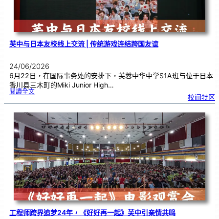
超
能
力
芙中与日本友校线上交流 | 传统游戏连结跨国友谊
24/06/2026
6月22日，在国际事务处的安排下，芙蓉中华中学S1A班与位于日本
香川县三木町的Miki Junior High…
:
閱讀全文
芙
校闻特区
中
与
日
本
友
校
线
上
交
流
|
传
统
游
戏
连
结
跨
国
友
谊
工程师跨界追梦24年，《好好再一起》芙中引亲情共鸣