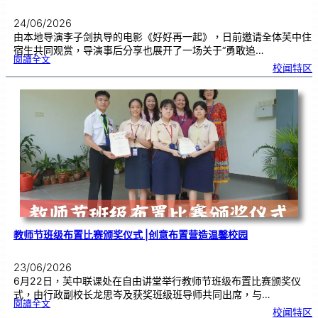
24/06/2026
由本地导演李子剑执导的电影《好好再一起》，日前邀请全体芙中住
宿生共同观赏，导演事后分享也展开了一场关于“勇敢追…
:
閱讀全文
工
校闻特区
程
师
跨
界
追
梦
2
4
年
，
《
好
好
再
一
起
》
芙
中
引
亲
情
共
鸣
教师节班级布置比赛颁奖仪式 |创意布置营造温馨校园
23/06/2026
6月22日，芙中联课处在自由讲堂举行教师节班级布置比赛颁奖仪
式，由行政副校长龙思岑及获奖班级班导师共同出席，与…
:
閱讀全文
教
校闻特区
师
节