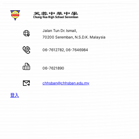
Jalan Tun Dr. Ismail,
70200 Seremban, N.S.D.K. Malaysia
06-7612782, 06-7646984
06-7621890
chhsban@chhsban.edu.my
登入