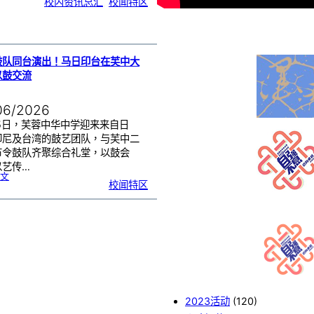
校内资讯总汇
, 
校闻特区
中
生
获
国
际
物
理
奥
赛
金
牌
！
鼓队同台演出！马日印台在芙中大
以鼓交流
06/2026
25日，芙蓉中华中学迎来来自日
印尼及台湾的鼓艺团队，与芙中二
节令鼓队齐聚综合礼堂，以鼓会
以艺传…
:
文
四
校闻特区
国
鼓
队
同
台
演
出
！
马
日
印
台
在
芙
中
大
舞
台
以
鼓
交
流
2023活动
(120)