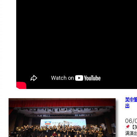
芙中
出
06/
【
满演出