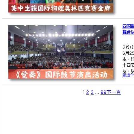
四国
舞台
26/
6月
本、
十四
友、
閱讀全
1
2
3
…
99
下一頁