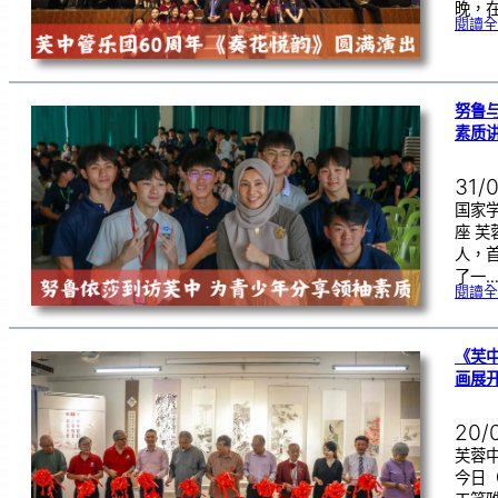
晚，在
閱讀全
努鲁
素质
31/
国家
座 
人，
了一
閱讀全
《芙
画展
20/
芙蓉中
今日