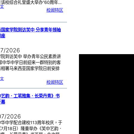
该校综合礼堂盛大举办“60周年…
:
文
芙
校闻特区
中
管
乐
团
6
0
周
年
《
奏
与国家学院到访芙中 分享青年领袖
花
悦
讲座
韵
》
圆
满
演
出
07/2026
学院到访芙中 举办青年公民素质讲
芙蓉中华中学日前迎来一群特别的客
首相署马来西亚国家学院日前安排
…
:
文
努
校闻特区
鲁
与
国
家
学
院
到
中艺韵．工笔雅集．长荣丹青》书
访
芙
中
开幕
分
享
青
年
领
袖
07/2026
素
质
讲
座
华中学配合建校113周年校庆，于
（7月18日）隆重举办《芙中艺韵．