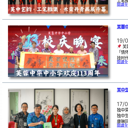
工笔
閱讀全
芙蓉中
19/
芙
「情
技时代
閱讀全
芙中
17/
独中荣
独中
康琳同
閱讀全