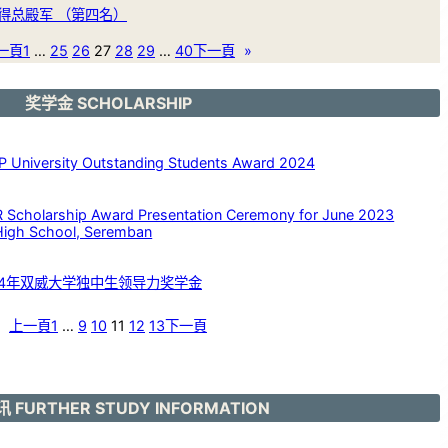
夺得总殿军 （第四名）
一頁
1
…
25
26
27
28
29
…
40
下一頁
»
奖学金 SCHOLARSHIP
versity Outstanding Students Award 2024
larship Award Presentation Ceremony for June 2023
High School, Seremban
24年双威大学独中生领导力奖学金
上一頁
1
…
9
10
11
12
13
下一頁
 FURTHER STUDY INFORMATION