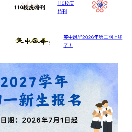
110校庆
特刊
芙中风华2026年第二期上线
了！