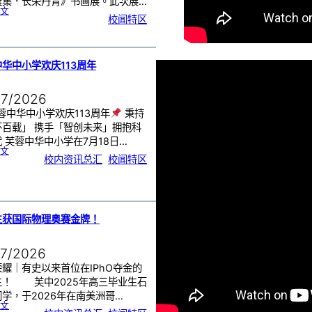
雅集．长荣丹青》书画展。此次展…
:
文
《
校闻特区
芙
中
艺
韵
．
工
笔
雅
集
．
华中小学欢庆113周年
长
荣
丹
青
》
书
07/2026
画
展
开
幕
蓉中华中小学欢庆113周年
秉持
怀百载」 携手「智创未来」拥抱科
 芙蓉中华中小学在7月18日…
:
文
芙
校内资讯总汇
, 
校闻特区
蓉
中
华
中
小
学
欢
庆
1
1
3
周
生获国际物理奥赛金牌！
年
07/2026
耀｜有史以来首位在IPhO夺金的
生！ 芙中2025年高三毕业生石
学，于2026年在南美洲哥…
:
文
芙