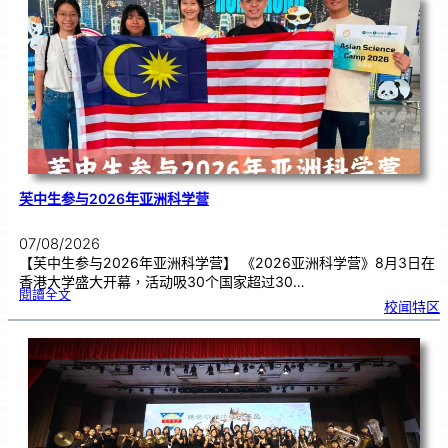
别
生
理
期
焦
虑
！
芙中生参与2026年亚洲科学营
07/08/2026
【芙中生参与2026年亚洲科学营】 《2026亚洲科学营》8月3日在
香港大学盛大开幕，活动吸30个国家超过30…
:
閱讀全文
芙
校闻特区
中
生
参
与
2
0
2
6
年
亚
洲
科
学
营