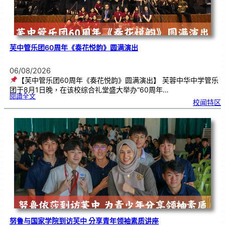
芙中管乐团60周年《奏花悦韵》圆满演出
06/08/2026
【芙中管乐团60周年《奏花悦韵》圆满演出】 芙蓉中华中学管乐
团于8月1日晚，在该校综合礼堂盛大举办“60周年…
:
閱讀全文
芙
校闻特区
中
管
乐
团
6
0
周
年
《
奏
花
悦
韵
》
圆
满
演
出
努鲁与国家学院到访芙中 分享青年领袖素质讲座