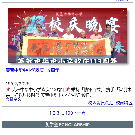
中
艺
韵
．
工
笔
雅
集
．
长
荣
丹
青
》
书
画
展
开
幕
芙蓉中华中小学欢庆113周年
19/07/2026
芙蓉中华中小学欢庆113周年
秉持「情怀百载」 携手「智创未
来」拥抱科技时代 芙蓉中华中小学在7月18日…
:
閱讀全文
芙
校内资讯总汇
, 
校闻特区
蓉
中
华
中
小
1
2
3
…
100
下一頁
学
欢
庆
1
1
3
奖学金 SCHOLARSHIP
周
年