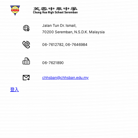
Jalan Tun Dr. Ismail,
70200 Seremban, N.S.D.K. Malaysia
06-7612782, 06-7646984
06-7621890
chhsban@chhsban.edu.my
登入