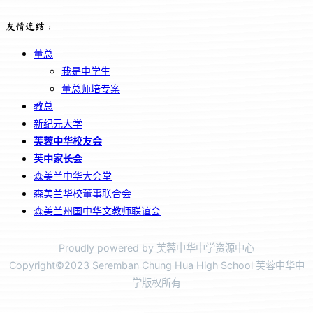
友情连结：
董总
我是中学生
董总师培专案
教总
新纪元大学
芙蓉中华校友会
芙中家长会
森美兰中华大会堂
森美兰华校董事联合会
森美兰州国中华文教师联谊会
Proudly powered by 芙蓉中华中学资源中心
Copyright©2023 Seremban Chung Hua High School 芙蓉中华中
学版权所有