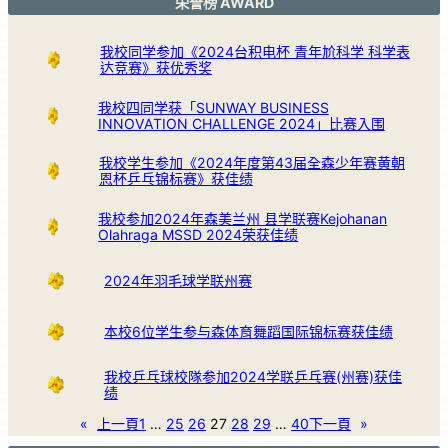
荣誉榜 AWARD
我校同学参加《2024台积电杯 青年尬科学 科学表
达竞赛》获优秀奖
我校四同学获「SUNWAY BUSINESS
INNOVATION CHALLENGE 2024」比赛入围
我校学生参加《2024年度第43届全森少年赛黄朝
恩杯乒乓锦标赛》获佳绩
我校参加2024年森美兰州 县学联赛Kejohanan
Olahraga MSSD 2024荣获佳绩
2024年羽毛球学联州赛
本校6位学生参与森体育舞蹈国际锦标赛获佳绩
我校乒乓球校隊参加2024学联乒乓赛(州赛)获佳
绩
«
上一頁
1
…
25
26
27
28
29
…
40
下一頁
»