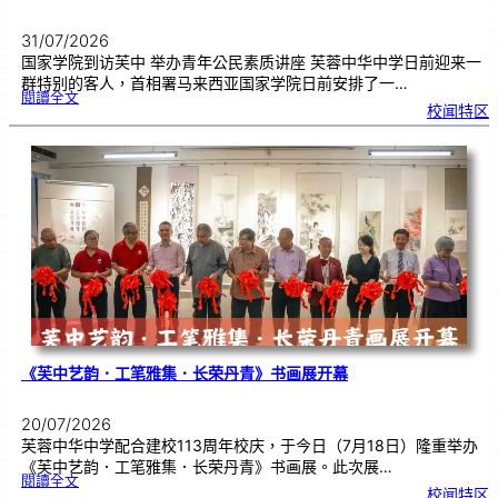
31/07/2026
国家学院到访芙中 举办青年公民素质讲座 芙蓉中华中学日前迎来一
群特别的客人，首相署马来西亚国家学院日前安排了一…
:
閱讀全文
努
校闻特区
鲁
与
国
家
学
院
到
访
芙
中
分
享
青
年
领
袖
素
质
讲
座
《芙中艺韵．工笔雅集．长荣丹青》书画展开幕
20/07/2026
芙蓉中华中学配合建校113周年校庆，于今日（7月18日）隆重举办
《芙中艺韵．工笔雅集．长荣丹青》书画展。此次展…
:
閱讀全文
《
校闻特区
芙