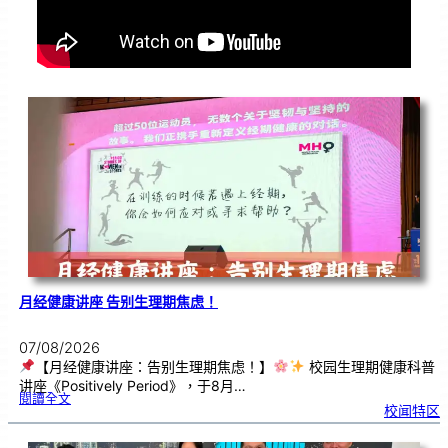
月经健康讲座 告别生理期焦虑！
07/08/2026
【月经健康讲座：告别生理期焦虑！】
校园生理期健康科普
讲座《Positively Period》，于8月…
:
閱讀全文
月
校闻特区
经
健
康
讲
座
告