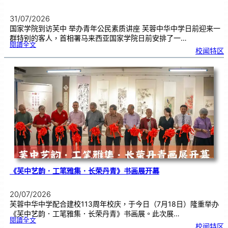
31/07/2026
国家学院到访芙中 举办青年公民素质讲座 芙蓉中华中学日前迎来一
群特别的客人，首相署马来西亚国家学院日前安排了一…
:
閱讀全文
努
校闻特区
鲁
与
国
家
学
院
到
访
芙
中
分
享
青
年
领
袖
素
质
讲
座
《芙中艺韵．工笔雅集．长荣丹青》书画展开幕
20/07/2026
芙蓉中华中学配合建校113周年校庆，于今日（7月18日）隆重举办
《芙中艺韵．工笔雅集．长荣丹青》书画展。此次展…
:
閱讀全文
《
校闻特区
芙