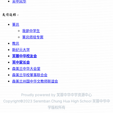
芙中风华
友情连结：
董总
我是中学生
董总师培专案
教总
新纪元大学
芙蓉中华校友会
芙中家长会
森美兰中华大会堂
森美兰华校董事联合会
森美兰州国中华文教师联谊会
Proudly powered by 芙蓉中华中学资源中心
Copyright©2023 Seremban Chung Hua High School 芙蓉中华中
学版权所有