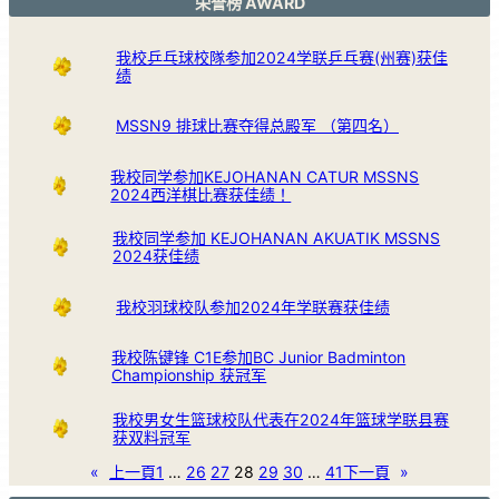
荣誉榜 AWARD
我校乒乓球校隊参加2024学联乒乓赛(州赛)获佳
绩
MSSN9 排球比赛夺得总殿军 （第四名）
我校同学参加KEJOHANAN CATUR MSSNS
2024西洋棋比赛获佳绩！
我校同学参加 KEJOHANAN AKUATIK MSSNS
2024获佳绩
我校羽球校队参加2024年学联赛获佳绩
我校陈键锋 C1E参加BC Junior Badminton
Championship 获冠军
我校男女生篮球校队代表在2024年篮球学联县赛
获双料冠军
«
上一頁
1
…
26
27
28
29
30
…
41
下一頁
»