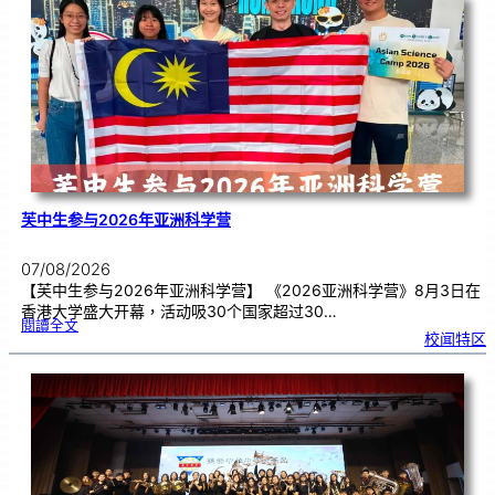
别
生
理
期
焦
虑
！
芙中生参与2026年亚洲科学营
07/08/2026
【芙中生参与2026年亚洲科学营】 《2026亚洲科学营》8月3日在
香港大学盛大开幕，活动吸30个国家超过30…
:
閱讀全文
芙
校闻特区
中
生
参
与
2
0
2
6
年
亚
洲
科
学
营