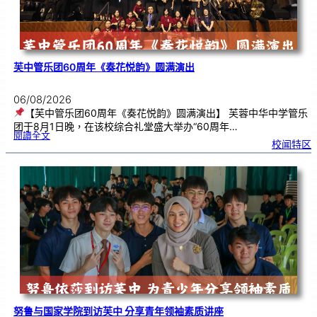
芙中管乐团60周年《奏花悦韵》圆满演出
06/08/2026
【芙中管乐团60周年《奏花悦韵》圆满演出】 芙蓉中华中学管乐
团于8月1日晚，在该校综合礼堂盛大举办“60周年…
:
閱讀全文
芙
校闻特区
中
管
乐
团
6
0
周
年
《
奏
花
悦
韵
》
圆
满
演
出
努鲁与国家学院到访芙中 分享青年领袖素质讲座