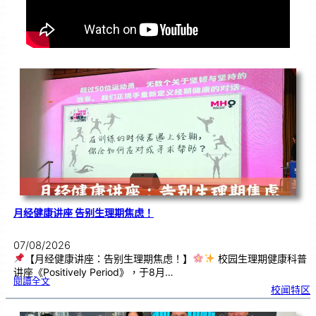
月经健康讲座 告别生理期焦虑！
07/08/2026
【月经健康讲座：告别生理期焦虑！】
校园生理期健康科普
讲座《Positively Period》，于8月…
:
閱讀全文
月
校闻特区
经
健
康
讲
座
告