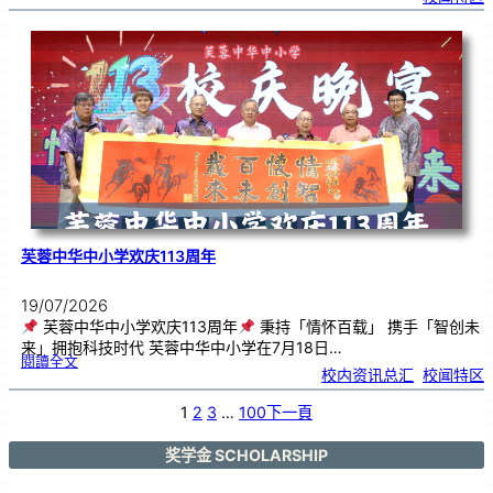
中
艺
韵
．
工
笔
雅
集
．
长
荣
丹
青
》
书
画
展
开
幕
芙蓉中华中小学欢庆113周年
19/07/2026
芙蓉中华中小学欢庆113周年
秉持「情怀百载」 携手「智创未
来」拥抱科技时代 芙蓉中华中小学在7月18日…
:
閱讀全文
芙
校内资讯总汇
, 
校闻特区
蓉
中
华
中
小
1
2
3
…
100
下一頁
学
欢
庆
1
1
3
奖学金 SCHOLARSHIP
周
年