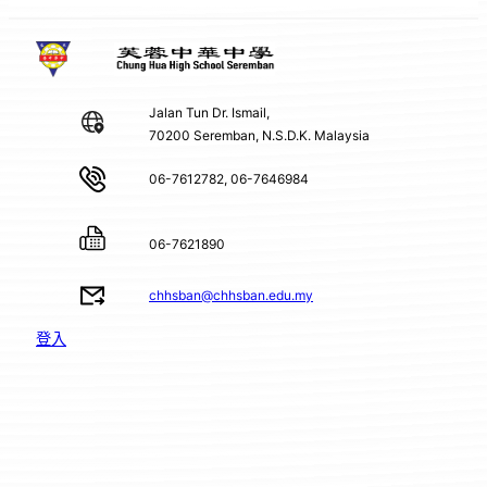
Jalan Tun Dr. Ismail,
70200 Seremban, N.S.D.K. Malaysia
06-7612782, 06-7646984
06-7621890
chhsban@chhsban.edu.my
登入