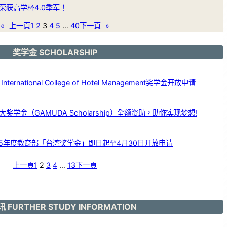
荣获高学杯4.0季军！
«
上一頁
1
2
3
4
5
…
40
下一頁
»
奖学金 SCHOLARSHIP
ernational College of Hotel Management奖学金开放申请
学金（GAMUDA Scholarship）全额资助，助你实现梦想!
25年度教育部「台湾奖学金」即日起至4月30日开放申请
上一頁
1
2
3
4
…
13
下一頁
 FURTHER STUDY INFORMATION