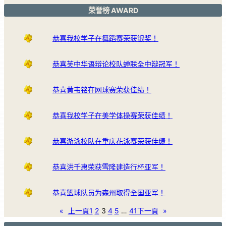
荣誉榜 AWARD
恭喜我校学子在舞蹈赛荣获银奖！
恭喜芙中华语辩论校队蝉联全中辩冠军！
恭喜黄韦铭在网球赛荣获佳绩！
恭喜我校学子在美学体操赛荣获佳绩！
恭喜游泳校队在重庆花泳赛荣获佳绩！
恭喜洪千惠荣获雪隆建造行杯亚军！
恭喜篮球队员为森州取得全国亚军！
«
上一頁
1
2
3
4
5
…
41
下一頁
»