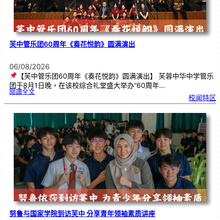
芙中管乐团60周年《奏花悦韵》圆满演出
06/08/2026
【芙中管乐团60周年《奏花悦韵》圆满演出】 芙蓉中华中学管乐
团于8月1日晚，在该校综合礼堂盛大举办“60周年…
:
閱讀全文
芙
校闻特区
中
管
乐
团
6
0
周
年
《
奏
花
悦
韵
》
圆
满
演
出
努鲁与国家学院到访芙中 分享青年领袖素质讲座