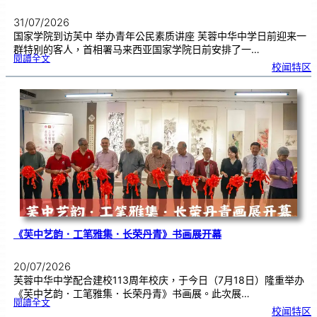
31/07/2026
国家学院到访芙中 举办青年公民素质讲座 芙蓉中华中学日前迎来一
群特别的客人，首相署马来西亚国家学院日前安排了一…
:
閱讀全文
努
校闻特区
鲁
与
国
家
学
院
到
访
芙
中
分
享
青
年
领
袖
素
质
讲
座
《芙中艺韵．工笔雅集．长荣丹青》书画展开幕
20/07/2026
芙蓉中华中学配合建校113周年校庆，于今日（7月18日）隆重举办
《芙中艺韵．工笔雅集．长荣丹青》书画展。此次展…
:
閱讀全文
《
校闻特区
芙
中