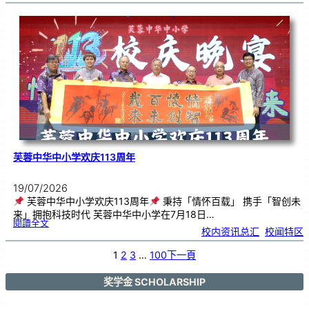
艺
韵
．
工
笔
雅
集
．
长
荣
丹
青
》
书
画
展
开
幕
芙蓉中华中小学欢庆113周年
19/07/2026
芙蓉中华中小学欢庆113周年
秉持「情怀百载」 携手「智创未
来」拥抱科技时代 芙蓉中华中小学在7月18日…
:
閱讀全文
芙
校内资讯总汇
, 
校闻特区
蓉
中
华
中
小
1
2
3
…
100
下一頁
学
欢
庆
1
1
3
奖学金 SCHOLARSHIP
周
年