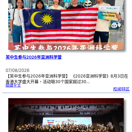
别
生
理
期
焦
虑
！
芙中生参与2026年亚洲科学营
07/08/2026
【芙中生参与2026年亚洲科学营】 《2026亚洲科学营》8月3日在
香港大学盛大开幕，活动吸30个国家超过30…
:
閱讀全文
芙
校闻特区
中
生
参
与
2
0
2
6
年
亚
洲
科
学
营