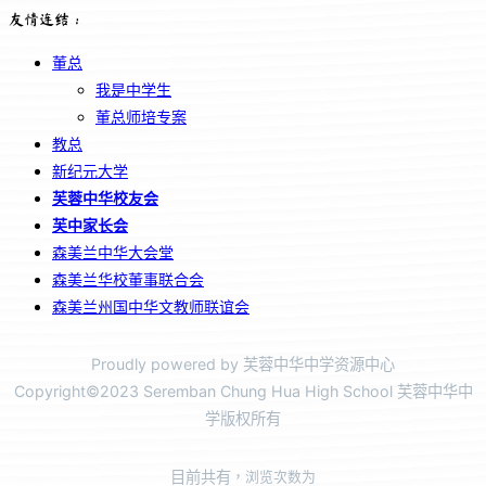
友情连结：
董总
我是中学生
董总师培专案
教总
新纪元大学
芙蓉中华校友会
芙中家长会
森美兰中华大会堂
森美兰华校董事联合会
森美兰州国中华文教师联谊会
Proudly powered by 芙蓉中华中学资源中心
Copyright©2023 Seremban Chung Hua High School 芙蓉中华中
学版权所有
目前共有
，浏览次数为