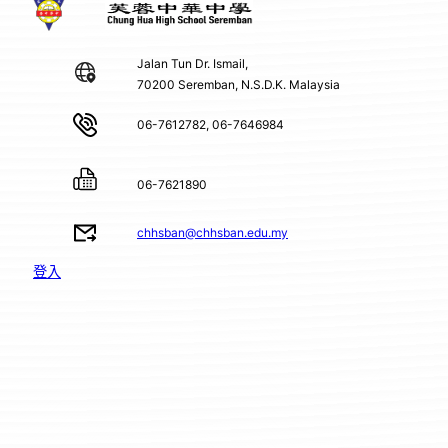
Jalan Tun Dr. Ismail,
70200 Seremban, N.S.D.K. Malaysia
06-7612782, 06-7646984
06-7621890
chhsban@chhsban.edu.my
登入