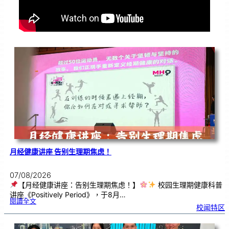
月经健康讲座 告别生理期焦虑！
07/08/2026
【月经健康讲座：告别生理期焦虑！】
校园生理期健康科普
讲座《Positively Period》，于8月…
:
閱讀全文
月
校闻特区
经
健
康
讲
座
告