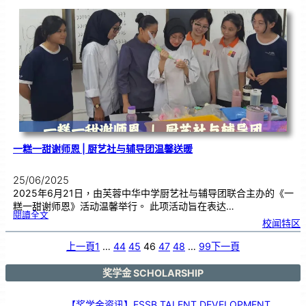
年
全
球
侨
校
學
生
暨
侨
生
歌
唱
大
赛
|
开
放
报
名
一糕一甜谢师恩 | 厨艺社与辅导团温馨送暖
25/06/2025
2025年6月21日，由芙蓉中华中学厨艺社与辅导团联合主办的《一
糕一甜谢师恩》活动温馨举行。 此项活动旨在表达…
:
閱讀全文
一
校闻特区
糕
一
甜
谢
师
上一頁
1
…
44
45
46
47
48
…
99
下一頁
恩
|
厨
艺
社
与
奖学金 SCHOLARSHIP
辅
导
团
温
馨
送
【奖学金资讯】ESSB TALENT DEVELOPMENT
暖