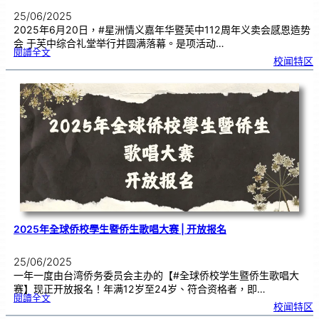
25/06/2025
2025年6月20日，#星洲情义嘉年华暨芙中112周年义卖会感恩造势
会 于芙中综合礼堂举行并圆满落幕。是项活动…
:
閱讀全文
芙
校闻特区
中
1
1
2
义
卖
造
势
会
｜
呼
吁
齐
心
为
教
育
注
入
希
望
2025年全球侨校學生暨侨生歌唱大赛 | 开放报名
25/06/2025
一年一度由台湾侨务委员会主办的【#全球侨校学生暨侨生歌唱大
赛】现正开放报名！年满12岁至24岁、符合资格者，即…
:
閱讀全文
2
校闻特区
0
2
5