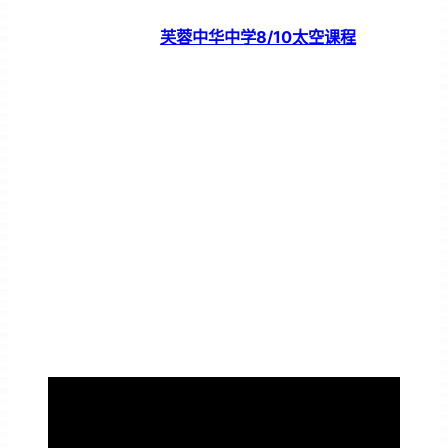
芙蓉中华中学8/10太空课程