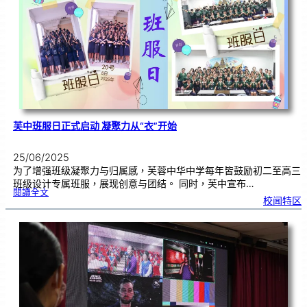
您
，
一
路
相
伴
芙中班服日正式启动 凝聚力从“衣”开始
25/06/2025
为了增强班级凝聚力与归属感，芙蓉中华中学每年皆鼓励初二至高三
班级设计专属班服，展现创意与团结。 同时，芙中宣布…
:
閱讀全文
芙
校闻特区
中
班
服
日
正
式
启
动
凝
聚
力
从
“
衣
”
开
始