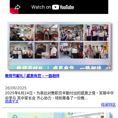
教师节献礼 | 感恩有您，一路相伴
26/06/2025
2025年6月24日，为表达对教职员辛勤付出的感激之情，芙蓉中华
中学与 芙中家长会 齐心协力，特别筹备了一份教…
:
閱讀全文
教
校闻特区
师
节
献
礼
|
感
恩
有