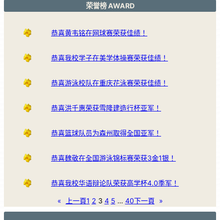
荣誉榜 AWARD
恭喜黄韦铭在网球赛荣获佳绩！
恭喜我校学子在美学体操赛荣获佳绩！
恭喜游泳校队在重庆花泳赛荣获佳绩！
恭喜洪千惠荣获雪隆建造行杯亚军！
恭喜篮球队员为森州取得全国亚军！
恭喜魏敬在全国游泳锦标赛荣获3金1银！
恭喜我校华语辩论队荣获高学杯4.0季军！
«
上一頁
1
2
3
4
5
…
40
下一頁
»