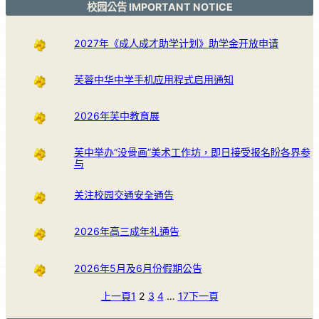
校园公告 IMPORTANT NOTICE
2027年《成人成才助学计划》助学金开放申请
芙蓉中华中学手机应用程式启用通知
2026年芙中教育展
芙中举办“没骨画”美术工作坊，即日接受报名盼各界参
与
关注校园交通安全通告
2026年高三成年礼通告
2026年5月及6月份假期公告
上一頁
1
2
3
4
…
17
下一頁