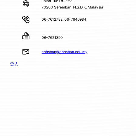
Jalan Tun Dr. Ismail,
70200 Seremban, N.S.D.K. Malaysia
06-7612782, 06-7646984
06-7621890
chhsban@chhsban.edu.my
登入