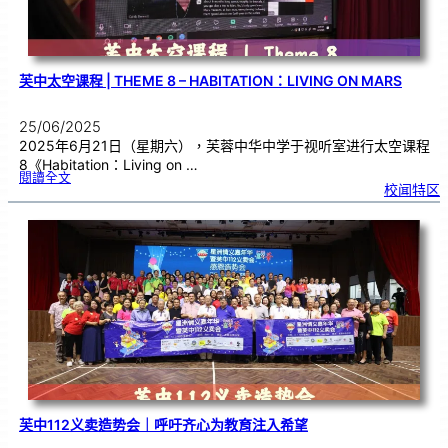
芙中太空课程 | THEME 8 – HABITATION：LIVING ON MARS
25/06/2025
2025年6月21日（星期六），芙蓉中华中学于视听室进行太空课程
8《Habitation：Living on …
:
閱讀全文
芙
校闻特区
中
太
空
课
程
|
T
h
e
m
e
8
–
H
a
b
i
t
a
t
i
o
n
：
L
i
v
i
n
g
o
n
M
a
芙中112义卖造势会｜呼吁齐心为教育注入希望
r
s