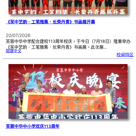
《芙中艺韵．工笔雅集．长荣丹青》书画展开幕
20/07/2026
芙蓉中华中学配合建校113周年校庆，于今日（7月18日）隆重举办
《芙中艺韵．工笔雅集．长荣丹青》书画展。此次展…
:
閱讀全文
《
校闻特区
芙
中
艺
韵
．
工
笔
雅
集
．
长
荣
丹
青
》
书
画
展
开
幕
芙蓉中华中小学欢庆113周年