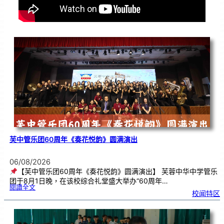
芙中管乐团60周年《奏花悦韵》圆满演出
06/08/2026
【芙中管乐团60周年《奏花悦韵》圆满演出】 芙蓉中华中学管乐
团于8月1日晚，在该校综合礼堂盛大举办“60周年…
:
閱讀全文
芙
校闻特区
中
管
乐
团
6
0
周
年
《