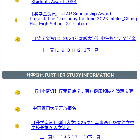
Students Award 2024
鼓
交
流
【奖学金资讯】UTAR Scholarship Award
Presentation Ceremony for June 2023 Intake_Chung
Hua High School, Seremban
【奖学金资讯】2024年双威大学独中生领导力奖学金
上一頁
1
…
9
10
11
12
13
下一頁
升学资讯 FURTHER STUDY INFORMATION
【讲座资讯】探索足病学：医疗健康领域的隐藏宝藏
中国厦门大学开放报名
【升学资讯】澳门大学2025学年马来西亚华文独立中
学校长推荐入学计划
上一頁
1
…
3
4
5
6
7
…
30
下一頁