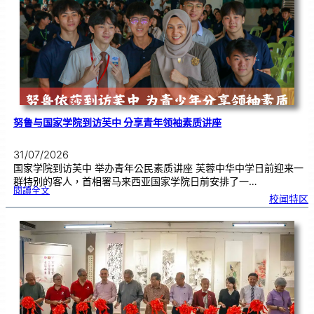
奏
花
悦
韵
》
圆
满
演
出
努鲁与国家学院到访芙中 分享青年领袖素质讲座
31/07/2026
国家学院到访芙中 举办青年公民素质讲座 芙蓉中华中学日前迎来一
群特别的客人，首相署马来西亚国家学院日前安排了一…
:
閱讀全文
努
校闻特区
鲁
与
国
家
学
院
到
访
芙
中
分
享
青
年
领
袖
素
质
讲
座