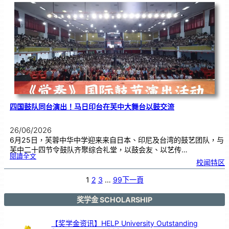
际
物
理
奥
赛
金
牌
！
四国鼓队同台演出！马日印台在芙中大舞台以鼓交流
26/06/2026
6月25日，芙蓉中华中学迎来来自日本、印尼及台湾的鼓艺团队，与
芙中二十四节令鼓队齐聚综合礼堂，以鼓会友、以艺传…
:
閱讀全文
四
校闻特区
国
鼓
队
同
台
1
2
3
…
99
下一頁
演
出
！
马
日
印
奖学金 SCHOLARSHIP
台
在
芙
中
大
舞
【奖学金资讯】HELP University Outstanding
台
以