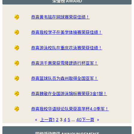
荣誉榜 AWARD
恭喜黄韦铭在网球赛荣获佳绩！
恭喜我校学子在美学体操赛荣获佳绩！
恭喜游泳校队在重庆花泳赛荣获佳绩！
恭喜洪千惠荣获雪隆建造行杯亚军！
恭喜篮球队员为森州取得全国亚军！
恭喜魏敬在全国游泳锦标赛荣获3金1银！
恭喜我校华语辩论队荣获高学杯4.0季军！
«
上一頁
1
2
3
4
5
…
40
下一頁
»