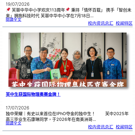
19/07/2026
芙蓉中华中小学欢庆113周年
秉持「情怀百载」 携手「智创未
来」拥抱科技时代 芙蓉中华中小学在7月18日…
:
閱讀全文
芙
校内资讯总汇
, 
校闻特区
蓉
中
华
中
小
学
欢
庆
1
1
3
周
年
芙中生获国际物理奥赛金牌！
17/07/2026
独中荣耀｜有史以来首位在IPhO夺金的独中生！ 芙中2025年
高三毕业生石康琳同学，于2026年在南美洲哥…
:
閱讀全文
芙
校内资讯总汇
, 
校闻特区
中
生
获
国