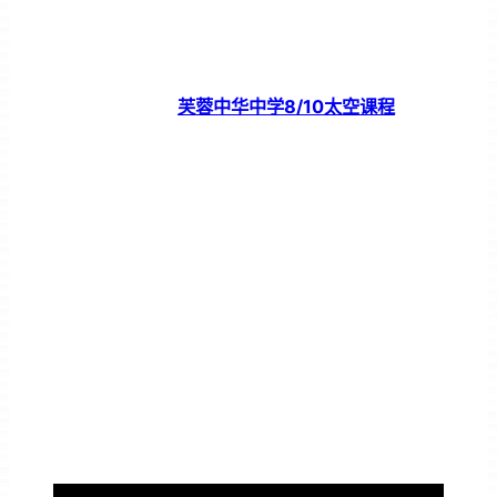
芙蓉中华中学8/10太空课程