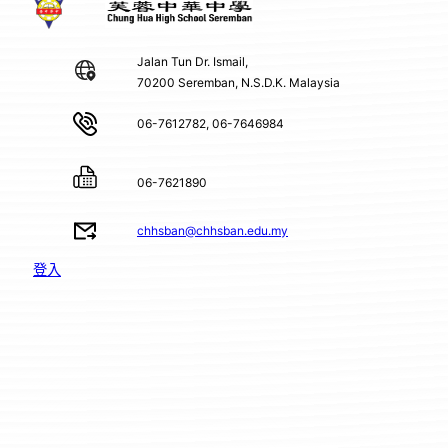
Jalan Tun Dr. Ismail,
70200 Seremban, N.S.D.K. Malaysia
06-7612782, 06-7646984
06-7621890
chhsban@chhsban.edu.my
登入