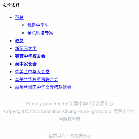
友情连结：
董总
我是中学生
董总师培专案
教总
新纪元大学
芙蓉中华校友会
芙中家长会
森美兰中华大会堂
森美兰华校董事联合会
森美兰州国中华文教师联谊会
Proudly powered by 芙蓉中华中学资源中心
Copyright©2023 Seremban Chung Hua High School 芙蓉中华中
学版权所有
目前共有
，浏览次数为