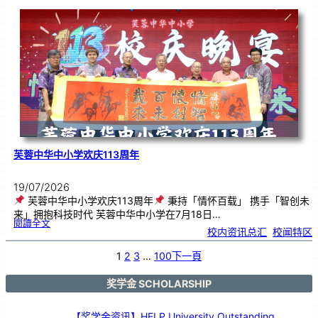
韵
．
工
笔
雅
集
．
长
荣
丹
青
》
书
画
展
开
幕
芙蓉中华中小学欢庆113周年
19/07/2026
芙蓉中华中小学欢庆113周年
秉持「情怀百载」 携手「智创未
来」拥抱科技时代 芙蓉中华中小学在7月18日…
:
閱讀全文
芙
校内资讯总汇
, 
校闻特区
蓉
中
华
中
小
1
2
3
…
100
下一頁
学
欢
庆
1
1
3
奖学金 SCHOLARSHIP
周
年
【奖学金资讯】HELP University Outstanding