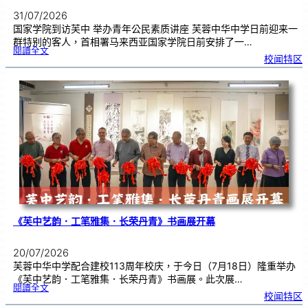
31/07/2026
国家学院到访芙中 举办青年公民素质讲座 芙蓉中华中学日前迎来一
群特别的客人，首相署马来西亚国家学院日前安排了一…
:
閱讀全文
努
校闻特区
鲁
与
国
家
学
院
到
访
芙
中
分
享
青
年
领
袖
素
质
讲
座
《芙中艺韵．工笔雅集．长荣丹青》书画展开幕
20/07/2026
芙蓉中华中学配合建校113周年校庆，于今日（7月18日）隆重举办
《芙中艺韵．工笔雅集．长荣丹青》书画展。此次展…
:
閱讀全文
《
校闻特区
芙
中
艺