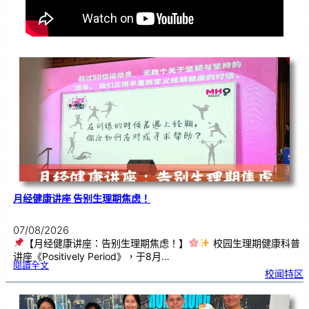
月经健康讲座 告别生理期焦虑！
07/08/2026
【月经健康讲座：告别生理期焦虑！】
校园生理期健康科普
讲座《Positively Period》，于8月…
:
閱讀全文
月
校闻特区
经
健
康
讲
座
告
别
生