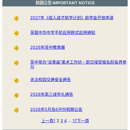
校园公告 IMPORTANT NOTICE
2027年《成人成才助学计划》助学金开放申请
芙蓉中华中学手机应用程式启用通知
2026年芙中教育展
芙中举办“没骨画”美术工作坊，即日接受报名盼各界参
与
关注校园交通安全通告
2026年高三成年礼通告
2026年5月及6月份假期公告
上一頁
1
2
3
4
…
17
下一頁