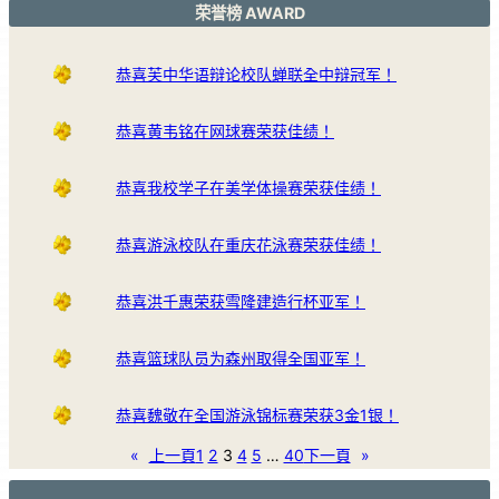
荣誉榜 AWARD
恭喜芙中华语辩论校队蝉联全中辩冠军！
恭喜黄韦铭在网球赛荣获佳绩！
恭喜我校学子在美学体操赛荣获佳绩！
恭喜游泳校队在重庆花泳赛荣获佳绩！
恭喜洪千惠荣获雪隆建造行杯亚军！
恭喜篮球队员为森州取得全国亚军！
恭喜魏敬在全国游泳锦标赛荣获3金1银！
«
上一頁
1
2
3
4
5
…
40
下一頁
»