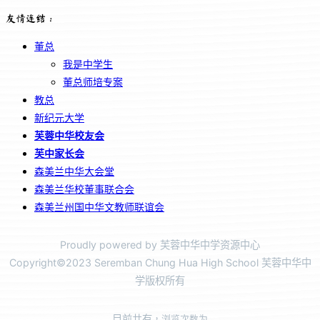
友情连结：
董总
我是中学生
董总师培专案
教总
新纪元大学
芙蓉中华校友会
芙中家长会
森美兰中华大会堂
森美兰华校董事联合会
森美兰州国中华文教师联谊会
Proudly powered by 芙蓉中华中学资源中心
Copyright©2023 Seremban Chung Hua High School 芙蓉中华中
学版权所有
目前共有
，浏览次数为