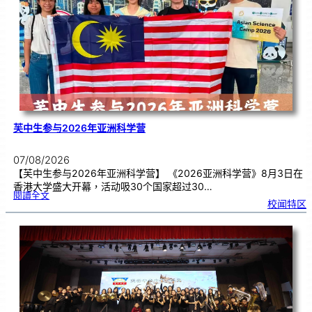
理
期
焦
虑
！
芙中生参与2026年亚洲科学营
07/08/2026
【芙中生参与2026年亚洲科学营】 《2026亚洲科学营》8月3日在
香港大学盛大开幕，活动吸30个国家超过30…
:
閱讀全文
芙
校闻特区
中
生
参
与
2
0
2
6
年
亚
洲
科
学
营