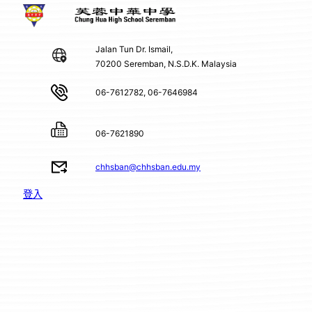
Jalan Tun Dr. Ismail,
70200 Seremban, N.S.D.K. Malaysia
06-7612782, 06-7646984
06-7621890
chhsban@chhsban.edu.my
登入