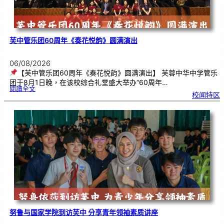
芙中管乐团60周年《奏花悦韵》圆满演出
06/08/2026
【芙中管乐团60周年《奏花悦韵》圆满演出】 芙蓉中华中学管乐
团于8月1日晚，在该校综合礼堂盛大举办“60周年…
:
閱讀全文
芙
校闻特区
中
管
乐
团
6
0
周
年
《
奏
花
悦
韵
》
圆
满
演
出
努鲁与国家学院到访芙中 分享青年领袖素质讲座