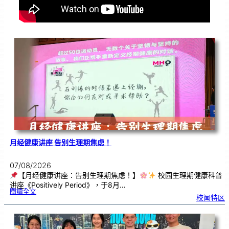
月经健康讲座 告别生理期焦虑！
07/08/2026
【月经健康讲座：告别生理期焦虑！】
校园生理期健康科普
讲座《Positively Period》，于8月…
:
閱讀全文
月
校闻特区
经
健
康
讲
座
告
别
生
理