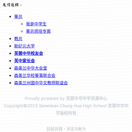
友情连结：
董总
我是中学生
董总师培专案
教总
新纪元大学
芙蓉中华校友会
芙中家长会
森美兰中华大会堂
森美兰华校董事联合会
森美兰州国中华文教师联谊会
Proudly powered by 芙蓉中华中学资源中心
Copyright©2023 Seremban Chung Hua High School 芙蓉中华中
学版权所有
目前共有
，浏览次数为