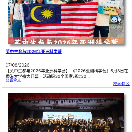
期
焦
虑
！
芙中生参与2026年亚洲科学营
07/08/2026
【芙中生参与2026年亚洲科学营】 《2026亚洲科学营》8月3日在
香港大学盛大开幕，活动吸30个国家超过30…
:
閱讀全文
芙
校闻特区
中
生
参
与
2
0
2
6
年
亚
洲
科
学
营