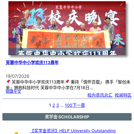
．
工
笔
雅
集
．
长
荣
丹
青
》
书
画
展
开
幕
芙蓉中华中小学欢庆113周年
19/07/2026
芙蓉中华中小学欢庆113周年
秉持「情怀百载」 携手「智创未
来」拥抱科技时代 芙蓉中华中小学在7月18日…
:
閱讀全文
芙
校内资讯总汇
, 
校闻特区
蓉
中
华
中
小
1
2
3
…
100
下一頁
学
欢
庆
1
1
3
奖学金 SCHOLARSHIP
周
年
【奖学金资讯】HELP University Outstanding