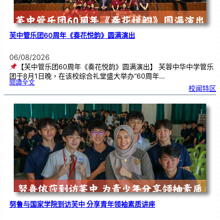
芙中管乐团60周年《奏花悦韵》圆满演出
06/08/2026
【芙中管乐团60周年《奏花悦韵》圆满演出】 芙蓉中华中学管乐
团于8月1日晚，在该校综合礼堂盛大举办“60周年…
:
閱讀全文
芙
校闻特区
中
管
乐
团
6
0
周
年
《
奏
花
悦
韵
》
圆
满
演
出
努鲁与国家学院到访芙中 分享青年领袖素质讲座