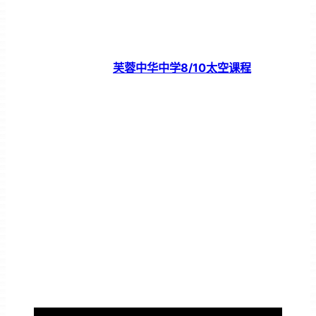
芙蓉中华中学8/10太空课程