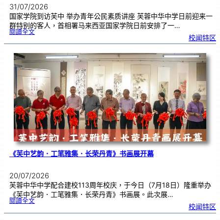
31/07/2026
国家学院到访芙中 举办青年公民素质讲座 芙蓉中华中学日前迎来一
群特别的客人，首相署马来西亚国家学院日前安排了一…
:
閱讀全文
努
校闻特区
鲁
与
国
家
学
院
到
访
芙
中
分
享
青
年
领
袖
素
质
讲
座
《芙中艺韵．工笔雅集．长荣丹青》书画展开幕
20/07/2026
芙蓉中华中学配合建校113周年校庆，于今日（7月18日）隆重举办
《芙中艺韵．工笔雅集．长荣丹青》书画展。此次展…
:
閱讀全文
《
校闻特区
芙
中
艺
韵