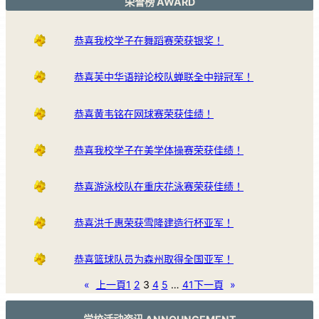
荣誉榜 AWARD
恭喜我校学子在舞蹈赛荣获银奖！
恭喜芙中华语辩论校队蝉联全中辩冠军！
恭喜黄韦铭在网球赛荣获佳绩！
恭喜我校学子在美学体操赛荣获佳绩！
恭喜游泳校队在重庆花泳赛荣获佳绩！
恭喜洪千惠荣获雪隆建造行杯亚军！
恭喜篮球队员为森州取得全国亚军！
«
上一頁
1
2
3
4
5
…
41
下一頁
»