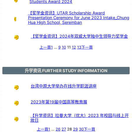
Students Award 2024
【奖学金资讯】UTAR Scholarship Award
Presentation Ceremony for June 2023 Intake_Chung
Hua High School, Seremban
【奖学金资讯】2024年双威大学独中生领导力奖学金
上一頁
1
…
9
10
11
12
13
下一頁
升学资讯 FURTHER STUDY INFORMATION
台湾中原大学举办在线升学职涯讲座
2023年第19届中国高等教育展
【升学资讯】拉曼大学（优大）2023 年校园与线上开
放日
上一頁
1
…
26
27
28
29
30
下一頁