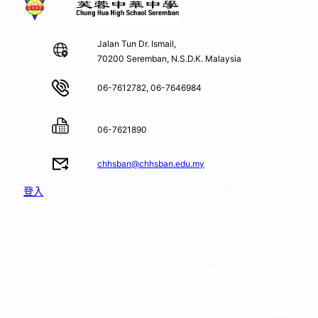
Jalan Tun Dr. Ismail,
70200 Seremban, N.S.D.K. Malaysia
06-7612782, 06-7646984
06-7621890
chhsban@chhsban.edu.my
登入