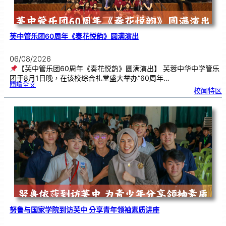
芙中管乐团60周年《奏花悦韵》圆满演出
06/08/2026
【芙中管乐团60周年《奏花悦韵》圆满演出】 芙蓉中华中学管乐
团于8月1日晚，在该校综合礼堂盛大举办“60周年…
:
閱讀全文
芙
校闻特区
中
管
乐
团
6
0
周
年
《
奏
花
悦
韵
》
圆
满
演
出
努鲁与国家学院到访芙中 分享青年领袖素质讲座