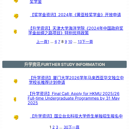
奖学金
【奖学金资讯】2024年《黄亚枝奖学金》开放申请
【升学资讯】天津大学海洋学院《2024年中国政府奖
学金丝绸之路项目》特别优待政策
上一頁
1
…
6
7
8
9
10
…
13
下一頁
升学资讯 FURTHER STUDY INFORMATION
【升学资讯】厦门大学2026学年马来西亚华文独立中
学校长推荐计划申请
【升学资讯】Final Call: Apply for HKMU 2025/26
Full-time Undergraduate Programmes by 31 May
2025
【升学资讯】国立台北科技大学侨生单独招生报名中
1
2
3
…
30
下一頁