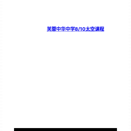
芙蓉中华中学8/10太空课程