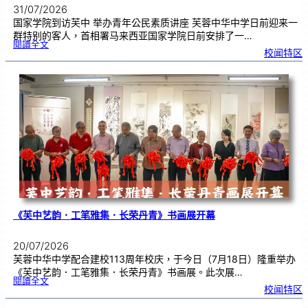
31/07/2026
国家学院到访芙中 举办青年公民素质讲座 芙蓉中华中学日前迎来一
群特别的客人，首相署马来西亚国家学院日前安排了一…
:
閱讀全文
努
校闻特区
鲁
与
国
家
学
院
到
访
芙
中
分
享
青
年
领
袖
素
质
讲
座
《芙中艺韵．工笔雅集．长荣丹青》书画展开幕
20/07/2026
芙蓉中华中学配合建校113周年校庆，于今日（7月18日）隆重举办
《芙中艺韵．工笔雅集．长荣丹青》书画展。此次展…
:
閱讀全文
《
校闻特区
芙
中
艺
韵