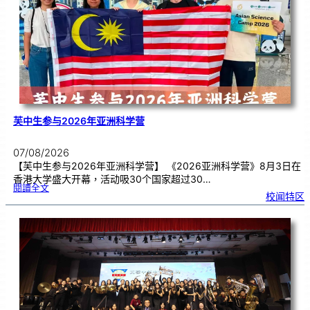
期
焦
虑
！
芙中生参与2026年亚洲科学营
07/08/2026
【芙中生参与2026年亚洲科学营】 《2026亚洲科学营》8月3日在
香港大学盛大开幕，活动吸30个国家超过30…
:
閱讀全文
芙
校闻特区
中
生
参
与
2
0
2
6
年
亚
洲
科
学
营