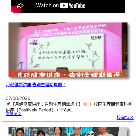
月经健康讲座 告别生理期焦虑！
07/08/2026
【月经健康讲座：告别生理期焦虑！】
校园生理期健康科普
讲座《Positively Period》，于8月…
:
閱讀全文
月
校闻特区
经
健
康
讲
座
告
别
生
理