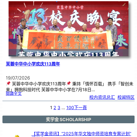
．
工
笔
雅
集
．
长
荣
丹
青
》
书
画
展
开
幕
芙蓉中华中小学欢庆113周年
19/07/2026
芙蓉中华中小学欢庆113周年
秉持「情怀百载」 携手「智创未
来」拥抱科技时代 芙蓉中华中小学在7月18日…
:
閱讀全文
芙
校内资讯总汇
, 
校闻特区
蓉
中
华
中
小
1
2
3
…
100
下一頁
学
欢
庆
1
1
3
奖学金 SCHOLARSHIP
周
年
【奖学金资讯】“2025年华文独中师资培育专案计划”