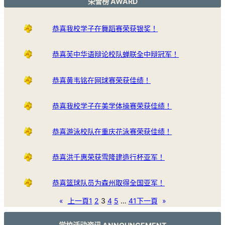
荣誉榜 AWARD
恭喜我校学子在舞蹈赛荣获银奖！
恭喜芙中华语辩论校队蝉联全中辩冠军！
恭喜黄韦铭在网球赛荣获佳绩！
恭喜我校学子在美学体操赛荣获佳绩！
恭喜游泳校队在重庆花泳赛荣获佳绩！
恭喜洪千惠荣获雪隆建造行杯亚军！
恭喜篮球队员为森州取得全国亚军！
«
上一頁
1
2
3
4
5
…
41
下一頁
»