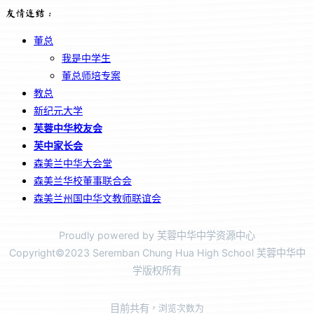
友情连结：
董总
我是中学生
董总师培专案
教总
新纪元大学
芙蓉中华校友会
芙中家长会
森美兰中华大会堂
森美兰华校董事联合会
森美兰州国中华文教师联谊会
Proudly powered by 芙蓉中华中学资源中心
Copyright©2023 Seremban Chung Hua High School 芙蓉中华中
学版权所有
目前共有
，浏览次数为