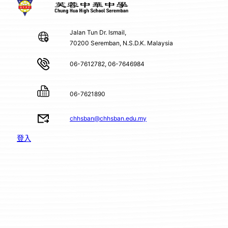
Jalan Tun Dr. Ismail,
70200 Seremban, N.S.D.K. Malaysia
06-7612782, 06-7646984
06-7621890
chhsban@chhsban.edu.my
登入