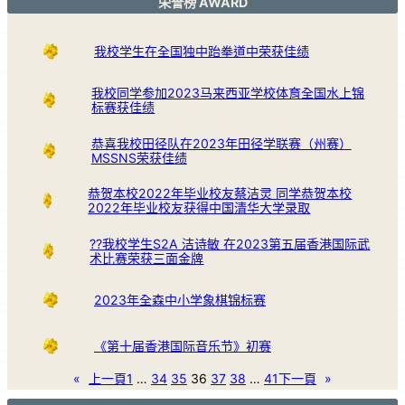
荣誉榜 AWARD
我校学生在全国独中跆拳道中荣获佳绩
我校同学参加2023马来西亚学校体育全国水上锦
标赛获佳绩
恭喜我校田径队在2023年田径学联赛（州赛）
MSSNS荣获佳绩
恭贺本校2022年毕业校友蔡洁灵 同学恭贺本校
2022年毕业校友获得中国清华大学录取
??我校学生S2A 洁诗敏 在2023第五届香港国际武
术比赛荣获三面金牌
2023年全森中小学象棋锦标赛
《第十届香港国际音乐节》初赛
«
上一頁
1
…
34
35
36
37
38
…
41
下一頁
»