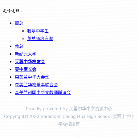
友情连结：
董总
我是中学生
董总师培专案
教总
新纪元大学
芙蓉中华校友会
芙中家长会
森美兰中华大会堂
森美兰华校董事联合会
森美兰州国中华文教师联谊会
Proudly powered by 芙蓉中华中学资源中心
Copyright©2023 Seremban Chung Hua High School 芙蓉中华中
学版权所有