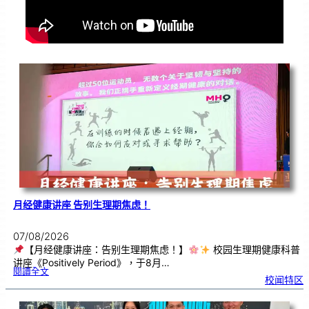
月经健康讲座 告别生理期焦虑！
07/08/2026
【月经健康讲座：告别生理期焦虑！】
校园生理期健康科普
讲座《Positively Period》，于8月…
:
閱讀全文
月
校闻特区
经
健
康
讲
座
告