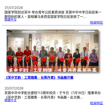
31/07/2026
国家学院到访芙中 举办青年公民素质讲座 芙蓉中华中学日前迎来一
群特别的客人，首相署马来西亚国家学院日前安排了一…
:
閱讀全文
努
校闻特区
鲁
与
国
家
学
院
到
访
芙
中
分
享
青
年
领
袖
素
质
讲
座
《芙中艺韵．工笔雅集．长荣丹青》书画展开幕
20/07/2026
芙蓉中华中学配合建校113周年校庆，于今日（7月18日）隆重举办
《芙中艺韵．工笔雅集．长荣丹青》书画展。此次展…
:
閱讀全文
《
校闻特区
芙
中