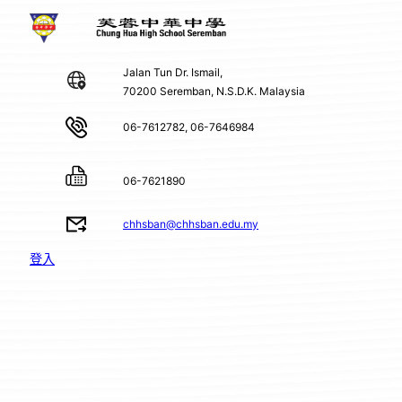
Jalan Tun Dr. Ismail,
70200 Seremban, N.S.D.K. Malaysia
06-7612782, 06-7646984
06-7621890
chhsban@chhsban.edu.my
登入