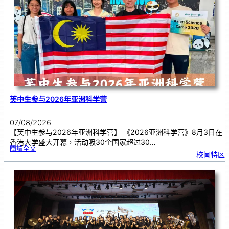
别
生
理
期
焦
虑
！
芙中生参与2026年亚洲科学营
07/08/2026
【芙中生参与2026年亚洲科学营】 《2026亚洲科学营》8月3日在
香港大学盛大开幕，活动吸30个国家超过30…
:
閱讀全文
芙
校闻特区
中
生
参
与
2
0
2
6
年
亚
洲
科
学
营