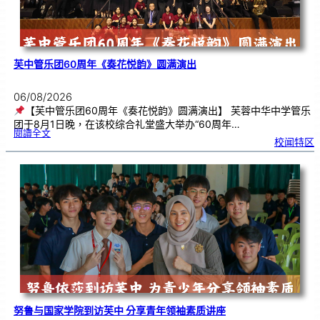
芙中管乐团60周年《奏花悦韵》圆满演出
06/08/2026
【芙中管乐团60周年《奏花悦韵》圆满演出】 芙蓉中华中学管乐
团于8月1日晚，在该校综合礼堂盛大举办“60周年…
:
閱讀全文
芙
校闻特区
中
管
乐
团
6
0
周
年
《
奏
花
悦
韵
》
圆
满
演
出
努鲁与国家学院到访芙中 分享青年领袖素质讲座