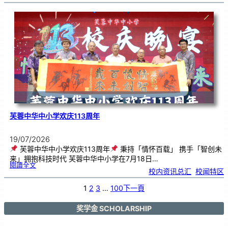
艺
韵
．
工
笔
雅
集
．
长
荣
丹
青
》
书
画
展
开
幕
芙蓉中华中小学欢庆113周年
19/07/2026
芙蓉中华中小学欢庆113周年
秉持「情怀百载」 携手「智创未
来」拥抱科技时代 芙蓉中华中小学在7月18日…
:
閱讀全文
芙
校内资讯总汇
, 
校闻特区
蓉
中
华
中
小
1
2
3
…
100
下一頁
学
欢
庆
1
1
3
奖学金 SCHOLARSHIP
周
年