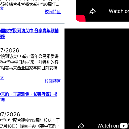
该校综合礼堂盛大举办“60周年…
:
文
芙
校闻特区
中
管
乐
团
6
0
周
年
《
奏
与国家学院到访芙中 分享青年领袖
花
悦
讲座
韵
》
圆
满
演
出
07/2026
学院到访芙中 举办青年公民素质讲
芙蓉中华中学日前迎来一群特别的客
首相署马来西亚国家学院日前安排
…
:
文
努
校闻特区
鲁
与
国
家
学
院
到
中艺韵．工笔雅集．长荣丹青》书
访
芙
中
开幕
分
享
青
年
领
袖
07/2026
素
质
讲
座
华中学配合建校113周年校庆，于
（7月18日）隆重举办《芙中艺韵．