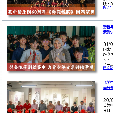
晚，在
閱讀全
努鲁
素质
31/
国家
座 
人，
了一
閱讀全
《芙
画展
20/
芙蓉中
今日