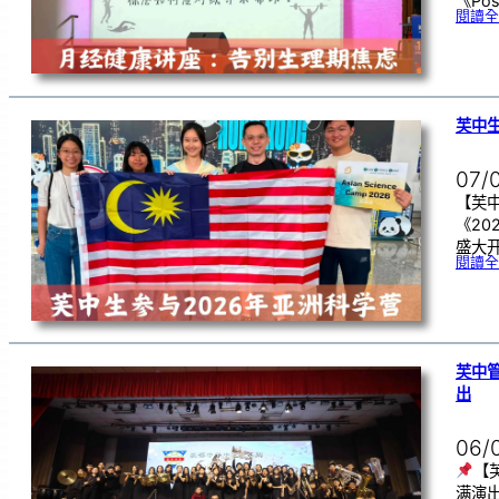
《Pos
閱讀全
芙中生
07/
【芙中
《20
盛大开
閱讀全
芙中
出
06/
【
满演出