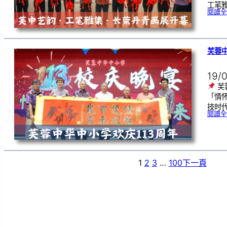
工笔
閱讀全
芙蓉中
19/
芙
「情
技时代
閱讀全
1
2
3
…
100
下一頁