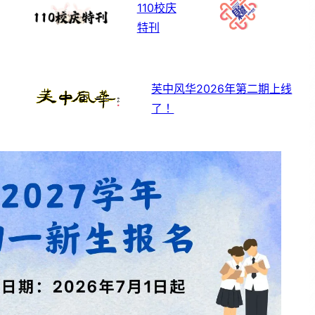
110校庆
特刊
芙中风华2026年第二期上线
了！