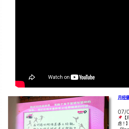
月经
07/
【
虑！