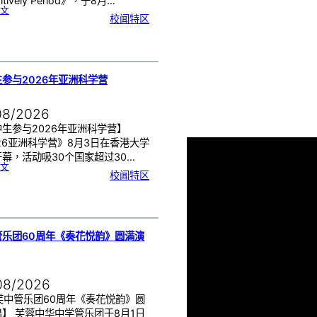
itively Period》，于8月…
:
文
月
校闻特区
经
健
康
讲
座
告
别
生
理
期
焦
虑
参与2026年亚洲科学营
！
08/2026
生参与2026年亚洲科学营】
26亚洲科学营》8月3日在香港大学
幕，活动吸30个国家超过30…
:
文
芙
校闻特区
中
生
参
与
2
0
2
6
年
亚
洲
科
管乐团60周年《奏花悦韵》圆满演
学
营
08/2026
芙中管乐团60周年《奏花悦韵》圆
】 芙蓉中华中学管乐团于8月1日