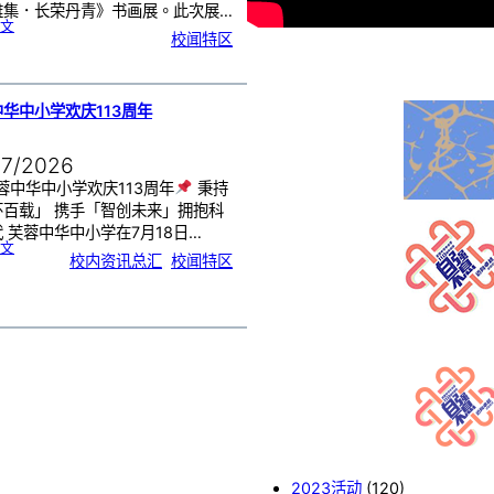
雅集．长荣丹青》书画展。此次展…
:
文
《
校闻特区
芙
中
艺
韵
．
工
笔
雅
集
．
华中小学欢庆113周年
长
荣
丹
青
》
书
07/2026
画
展
开
幕
蓉中华中小学欢庆113周年
秉持
怀百载」 携手「智创未来」拥抱科
 芙蓉中华中小学在7月18日…
:
文
芙
校内资讯总汇
, 
校闻特区
蓉
中
华
中
小
学
欢
庆
1
1
3
周
年
2023活动
(120)