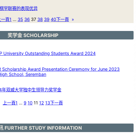
棋学联赛的表现优异
上一頁
1
…
35
36
37
38
39
40
下一頁
»
奖学金 SCHOLARSHIP
versity Outstanding Students Award 2024
larship Award Presentation Ceremony for June 2023
High School, Seremban
24年双威大学独中生领导力奖学金
上一頁
1
…
9
10
11
12
13
下一頁
 FURTHER STUDY INFORMATION