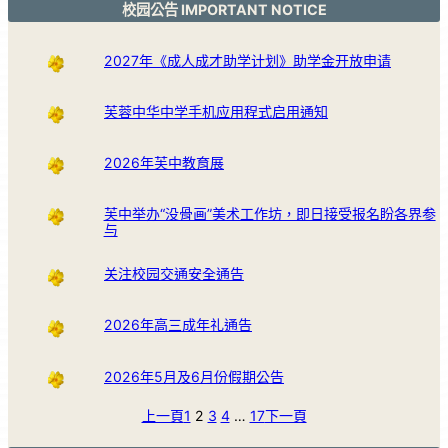
校园公告 IMPORTANT NOTICE
2027年《成人成才助学计划》助学金开放申请
芙蓉中华中学手机应用程式启用通知
2026年芙中教育展
芙中举办“没骨画”美术工作坊，即日接受报名盼各界参
与
关注校园交通安全通告
2026年高三成年礼通告
2026年5月及6月份假期公告
上一頁
1
2
3
4
…
17
下一頁