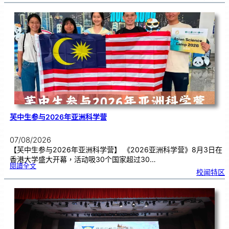
健
康
讲
座
告
别
生
理
期
焦
虑
！
芙中生参与2026年亚洲科学营
07/08/2026
【芙中生参与2026年亚洲科学营】 《2026亚洲科学营》8月3日在
香港大学盛大开幕，活动吸30个国家超过30…
:
閱讀全文
芙
校闻特区
中
生
参
与
2
0
2
6
年
亚
洲
科
学
营