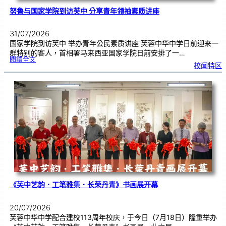
努鲁与国家学院到访芙中 分享青年领袖素质讲座
31/07/2026
国家学院到访芙中 举办青年公民素质讲座 芙蓉中华中学日前迎来一
群特别的客人，首相署马来西亚国家学院日前安排了一…
:
閱讀全文
努
校闻特区
鲁
与
国
家
学
院
到
访
芙
中
分
享
青
年
领
袖
素
质
讲
座
《芙中艺韵．工笔雅集．长荣丹青》书画展开幕
20/07/2026
芙蓉中华中学配合建校113周年校庆，于今日（7月18日）隆重举办