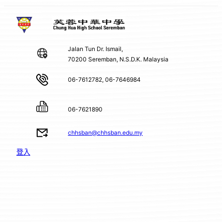
Jalan Tun Dr. Ismail,
70200 Seremban, N.S.D.K. Malaysia
06-7612782, 06-7646984
06-7621890
chhsban@chhsban.edu.my
登入