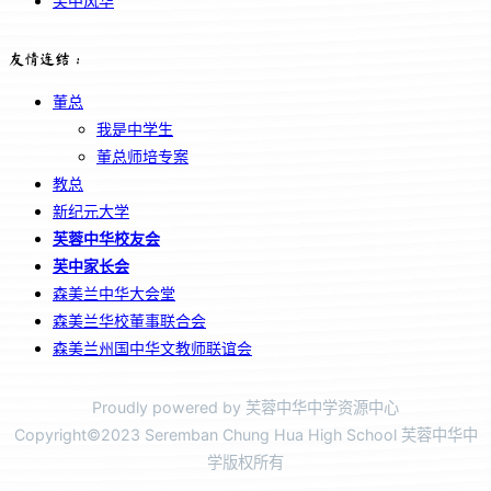
芙中风华
友情连结：
董总
我是中学生
董总师培专案
教总
新纪元大学
芙蓉中华校友会
芙中家长会
森美兰中华大会堂
森美兰华校董事联合会
森美兰州国中华文教师联谊会
Proudly powered by 芙蓉中华中学资源中心
Copyright©2023 Seremban Chung Hua High School 芙蓉中华中
学版权所有