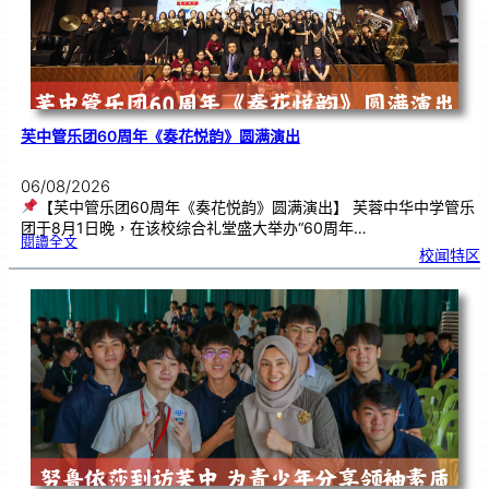
芙中管乐团60周年《奏花悦韵》圆满演出
06/08/2026
【芙中管乐团60周年《奏花悦韵》圆满演出】 芙蓉中华中学管乐
团于8月1日晚，在该校综合礼堂盛大举办“60周年…
:
閱讀全文
芙
校闻特区
中
管
乐
团
6
0
周
年
《
奏
花
悦
韵
》
圆
满
演
出