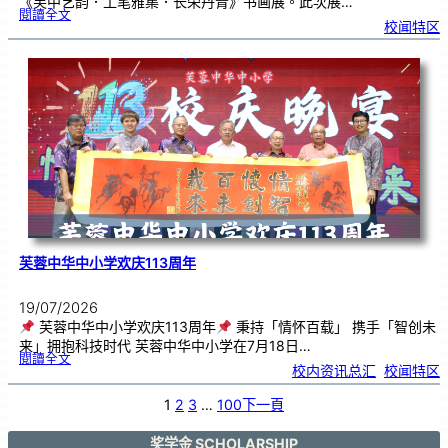
《芙中艺韵．工笔雅集．长荣丹青》书画展。此次展…
:
閱讀全文
《
校闻特区
芙
中
艺
韵
．
工
笔
雅
集
．
长
荣
丹
青
》
书
画
展
开
幕
芙蓉中华中小学欢庆113周年
19/07/2026
芙蓉中华中小学欢庆113周年
秉持「情怀百载」 携手「智创未
来」拥抱科技时代 芙蓉中华中小学在7月18日…
:
閱讀全文
芙
校内资讯总汇
, 
校闻特区
蓉
中
华
中
小
1
2
3
…
100
下一頁
学
欢
庆
1
1
3
奖学金 SCHOLARSHIP