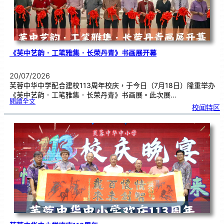
座
《芙中艺韵．工笔雅集．长荣丹青》书画展开幕
20/07/2026
芙蓉中华中学配合建校113周年校庆，于今日（7月18日）隆重举办
《芙中艺韵．工笔雅集．长荣丹青》书画展。此次展…
:
閱讀全文
《
校闻特区
芙
中
艺
韵
．
工
笔
雅
集
．
长
荣
丹
青
》
书
画
展
开
幕