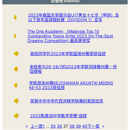
荣誉榜 AWARD
2023年森篮总芙蓉分会U17男女十七岁（甲组）及
以下青年篮球锦标赛（DIVISION 1）亚军
The One Academy （Malaysia Top 10
Outstanding Young Artist 2023 On-The-Spot
Drawing Competition) 最高荣誉奖
我校同学在2023年学联篮球州赛荣获佳绩
本校参与26-28/7的2023年学联羽球赛州赛，传
回捷报
学联游泳州赛KEJOHANAN AKUATIK MSSNS
KE-53 2023获佳绩
芙蓉中华中学在西洋棋学联赛的表现优异
2023陈景润中学数学竞赛”成绩
«
上一頁
1
…
35
36
37
38
39
40
下一頁
»