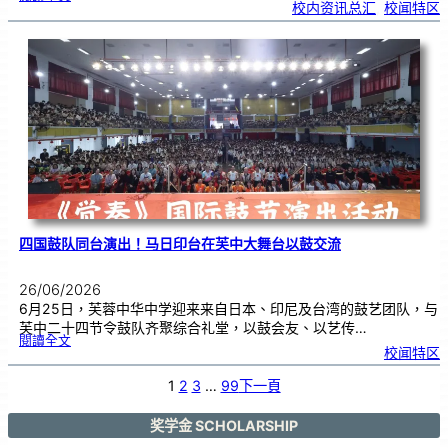
芙
校内资讯总汇
, 
校闻特区
中
生
获
国
际
物
理
奥
赛
金
牌
！
四国鼓队同台演出！马日印台在芙中大舞台以鼓交流
26/06/2026
6月25日，芙蓉中华中学迎来来自日本、印尼及台湾的鼓艺团队，与
芙中二十四节令鼓队齐聚综合礼堂，以鼓会友、以艺传…
:
閱讀全文
四
校闻特区
国
鼓
队
同
台
1
2
3
…
99
下一頁
演
出
！
马
日
印
奖学金 SCHOLARSHIP
台
在
芙