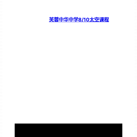
芙蓉中华中学8/10太空课程