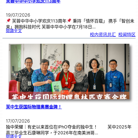
芙蓉中华中小学欢庆113周年
19/07/2026
芙蓉中华中小学欢庆113周年
秉持「情怀百载」 携手「智创未
来」拥抱科技时代 芙蓉中华中小学在7月18日…
:
閱讀全文
芙
校内资讯总汇
, 
校闻特区
蓉
中
华
中
小
学
欢
庆
1
1
3
周
年
芙中生获国际物理奥赛金牌！
17/07/2026
独中荣耀｜有史以来首位在IPhO夺金的独中生！ 芙中2025年
高三毕业生石康琳同学，于2026年在南美洲哥…
:
閱讀全文