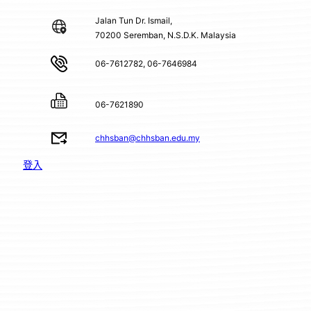
Jalan Tun Dr. Ismail,
70200 Seremban, N.S.D.K. Malaysia
06-7612782, 06-7646984
06-7621890
chhsban@chhsban.edu.my
登入