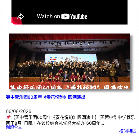
芙中管乐团60周年《奏花悦韵》圆满演出
06/08/2026
【芙中管乐团60周年《奏花悦韵》圆满演出】 芙蓉中华中学管乐
团于8月1日晚，在该校综合礼堂盛大举办“60周年…
:
閱讀全文
芙
校闻特区
中
管
乐
团