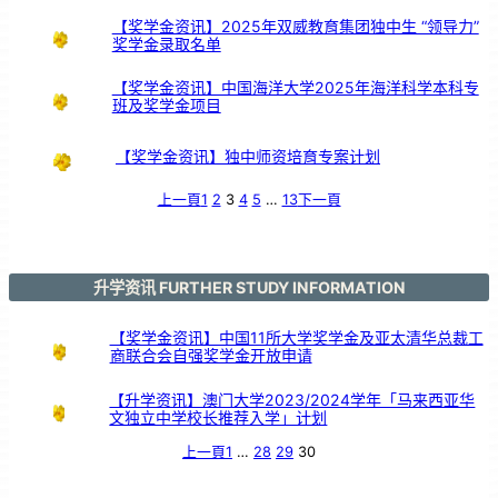
中
大
舞
【奖学金资讯】2025年双威教育集团独中生 “领导力”
台
以
奖学金录取名单
鼓
交
流
【奖学金资讯】中国海洋大学2025年海洋科学本科专
班及奖学金项目
【奖学金资讯】独中师资培育专案计划
上一頁
1
2
3
4
5
…
13
下一頁
升学资讯 FURTHER STUDY INFORMATION
【奖学金资讯】中国11所大学奖学金及亚太清华总裁工
商联合会自强奖学金开放申请
【升学资讯】澳门大学2023/2024学年「马来西亚华
文独立中学校长推荐入学」计划
上一頁
1
…
28
29
30