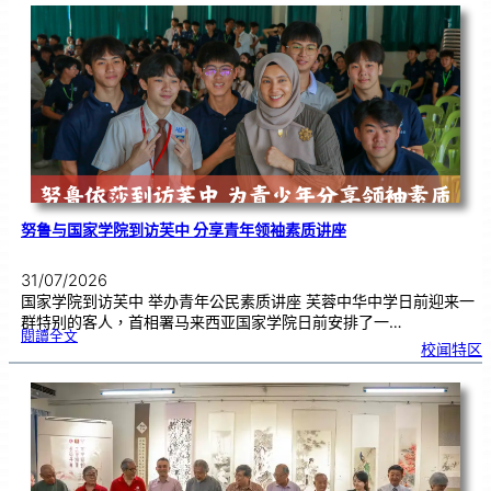
6
0
周
年
《
奏
花
悦
韵
》
圆
满
演
出
努鲁与国家学院到访芙中 分享青年领袖素质讲座
31/07/2026
国家学院到访芙中 举办青年公民素质讲座 芙蓉中华中学日前迎来一
群特别的客人，首相署马来西亚国家学院日前安排了一…
:
閱讀全文
努
校闻特区
鲁
与
国
家
学
院
到
访
芙
中
分
享
青
年
领
袖
素
质
讲