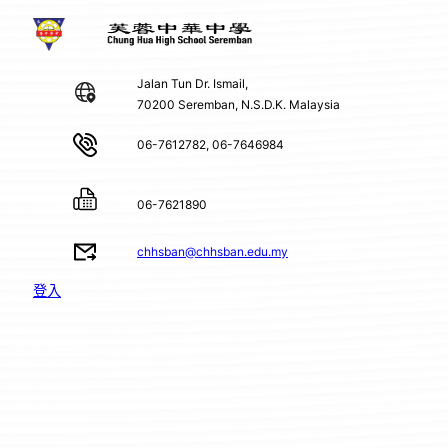
Jalan Tun Dr. Ismail,
70200 Seremban, N.S.D.K. Malaysia
06-7612782, 06-7646984
06-7621890
chhsban@chhsban.edu.my
登入