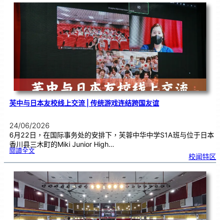
阶
班
0
2
|
近
距
离
观
察
宇
宙
：
望
远
镜
的
超
能
力
芙中与日本友校线上交流 | 传统游戏连结跨国友谊
24/06/2026
6月22日，在国际事务处的安排下，芙蓉中华中学S1A班与位于日本
香川县三木町的Miki Junior High…
:
閱讀全文
芙
校闻特区
中
与
日
本
友
校
线
上
交
流
|
传
统
游
戏
连
结
跨
国