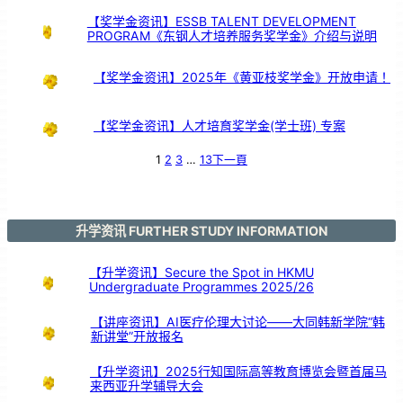
：
打
造
【奖学金资讯】ESSB TALENT DEVELOPMENT
属
于
PROGRAM《东钢人才培养服务奖学金》介绍与说明
你
的
未
来
！
【奖学金资讯】2025年《黄亚枝奖学金》开放申请！
【奖学金资讯】人才培育奖学金(学士班) 专案
1
2
3
…
13
下一頁
升学资讯 FURTHER STUDY INFORMATION
【升学资讯】Secure the Spot in HKMU
Undergraduate Programmes 2025/26
【讲座资讯】AI医疗伦理大讨论——大同韩新学院“韩
新讲堂”开放报名
【升学资讯】2025行知国际高等教育博览会暨首届马
来西亚升学辅导大会