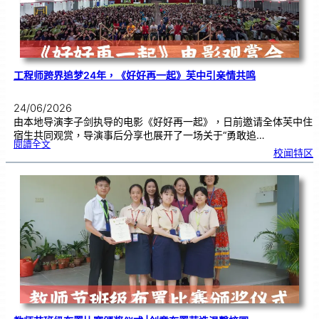
友
谊
工程师跨界追梦24年，《好好再一起》芙中引亲情共鸣
24/06/2026
由本地导演李子剑执导的电影《好好再一起》，日前邀请全体芙中住
宿生共同观赏，导演事后分享也展开了一场关于“勇敢追…
:
閱讀全文
工
校闻特区
程
师
跨
界
追
梦
2
4
年
，
《
好
好
再
一
起
》
芙
中
引
亲
情
共
鸣