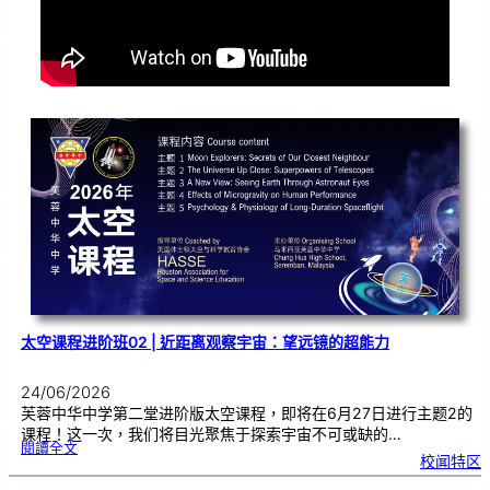
太空课程进阶班02 | 近距离观察宇宙：望远镜的超能力
24/06/2026
芙蓉中华中学第二堂进阶版太空课程，即将在6月27日进行主题2的
课程！这一次，我们将目光聚焦于探索宇宙不可或缺的…
:
閱讀全文
太
校闻特区
空
课
程
进