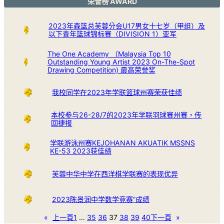
荣誉榜 AWARD
2023年森篮总芙蓉分会U17男女十七岁（甲组）及
以下青年篮球锦标赛（DIVISION 1）亚军
The One Academy （Malaysia Top 10
Outstanding Young Artist 2023 On-The-Spot
Drawing Competition) 最高荣誉奖
我校同学在2023年学联篮球州赛荣获佳绩
本校参与26-28/7的2023年学联羽球赛州赛，传
回捷报
学联游泳州赛KEJOHANAN AKUATIK MSSNS
KE-53 2023获佳绩
芙蓉中华中学在西洋棋学联赛的表现优异
2023陈景润中学数学竞赛”成绩
«
上一頁
1
…
35
36
37
38
39
40
下一頁
»