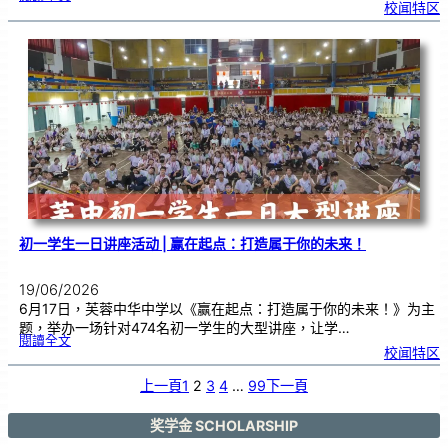
以
校闻特区
光
为
引
，
育
梦
为
林
！
芙
中
教
师
节
庆
典
暨
长
期
服
务
颁
奖
仪
式
初一学生一日讲座活动 | 赢在起点：打造属于你的未来！
19/06/2026
6月17日，芙蓉中华中学以《赢在起点：打造属于你的未来！》为主
题，举办一场针对474名初一学生的大型讲座，让学…
:
閱讀全文
初
校闻特区
一
学
生
一
日
上一頁
1
2
3
4
…
99
下一頁
讲
座
活
动
|
赢
奖学金 SCHOLARSHIP
在
起
点