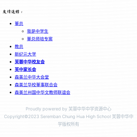
友情连结：
董总
我是中学生
董总师培专案
教总
新纪元大学
芙蓉中华校友会
芙中家长会
森美兰中华大会堂
森美兰华校董事联合会
森美兰州国中华文教师联谊会
Proudly powered by 芙蓉中华中学资源中心
Copyright©2023 Seremban Chung Hua High School 芙蓉中华中
学版权所有