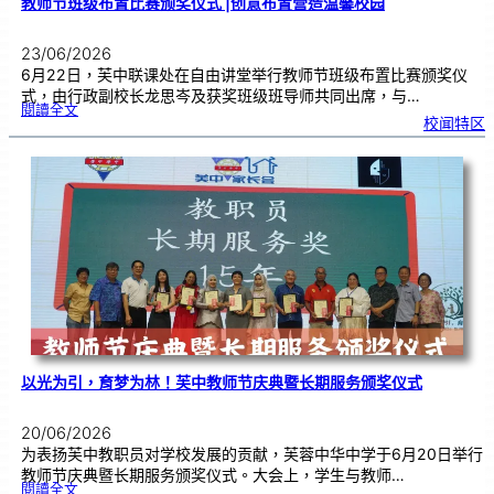
教师节班级布置比赛颁奖仪式 |创意布置营造温馨校园
23/06/2026
6月22日，芙中联课处在自由讲堂举行教师节班级布置比赛颁奖仪
式，由行政副校长龙思岑及获奖班级班导师共同出席，与…
:
閱讀全文
教
校闻特区
师
节
班
级
布
置
比
赛
颁
奖
仪
式
|
创
意
布
置
营
造
温
馨
校
园
以光为引，育梦为林！芙中教师节庆典暨长期服务颁奖仪式
20/06/2026
为表扬芙中教职员对学校发展的贡献，芙蓉中华中学于6月20日举行
教师节庆典暨长期服务颁奖仪式。大会上，学生与教师…
:
閱讀全文