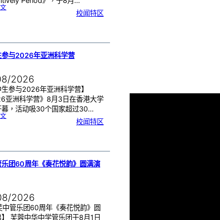
itively Period》，于8月…
:
文
月
校闻特区
经
健
康
讲
座
告
别
生
理
期
焦
虑
参与2026年亚洲科学营
！
08/2026
生参与2026年亚洲科学营】
26亚洲科学营》8月3日在香港大学
幕，活动吸30个国家超过30…
:
文
芙
校闻特区
中
生
参
与
2
0
2
6
年
亚
洲
科
管乐团60周年《奏花悦韵》圆满演
学
营
08/2026
芙中管乐团60周年《奏花悦韵》圆
】 芙蓉中华中学管乐团于8月1日