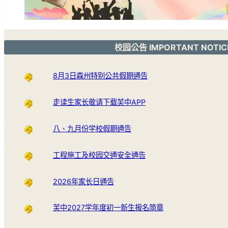
校园公告 IMPORTANT NOTIC
8月3日森州特别公共假期通告
走读生家长敬请下载芙中APP
八、九月份学校假期通告
工程施工及校园交通安全通告
2026年家长日通告
芙中2027学年度初一新生报名简章