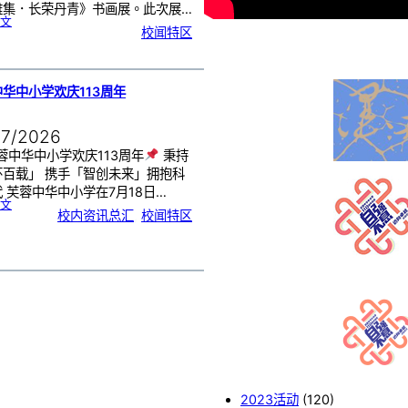
雅集．长荣丹青》书画展。此次展…
:
文
《
校闻特区
芙
中
艺
韵
．
工
笔
雅
集
．
华中小学欢庆113周年
长
荣
丹
青
》
书
07/2026
画
展
开
幕
蓉中华中小学欢庆113周年
秉持
怀百载」 携手「智创未来」拥抱科
 芙蓉中华中小学在7月18日…
:
文
芙
校内资讯总汇
, 
校闻特区
蓉
中
华
中
小
学
欢
庆
1
1
3
周
年
2023活动
(120)