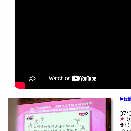
月经
07/
【
虑！