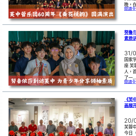
晚，在
閱讀全
努鲁
素质
31/
国家
座 
人，
了一
閱讀全
《芙
画展
20/
芙蓉中
今日