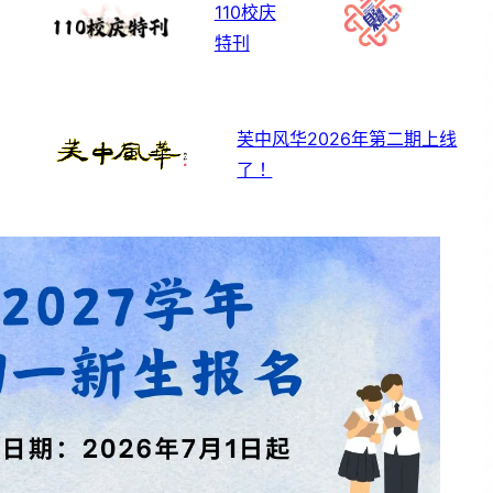
110校庆
特刊
芙中风华2026年第二期上线
了！