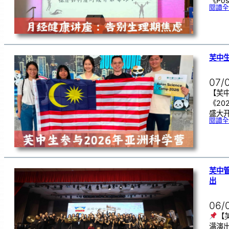
《Pos
閱讀全
芙中生
07/
【芙中
《20
盛大开
閱讀全
芙中
出
06/
【
满演出