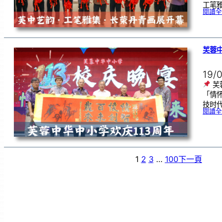
工笔
閱讀全
芙蓉中
19/
芙
「情
技时代
閱讀全
1
2
3
…
100
下一頁