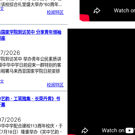
该校综合礼堂盛大举办“60周年…
:
文
芙
校闻特区
中
管
乐
团
6
0
周
年
《
奏
与国家学院到访芙中 分享青年领袖
花
悦
讲座
韵
》
圆
满
演
出
07/2026
学院到访芙中 举办青年公民素质讲
芙蓉中华中学日前迎来一群特别的客
首相署马来西亚国家学院日前安排
…
:
文
努
校闻特区
鲁
与
国
家
学
院
到
中艺韵．工笔雅集．长荣丹青》书
访
芙
中
开幕
分
享
青
年
领
袖
07/2026
素
质
讲
座
华中学配合建校113周年校庆，于
（7月18日）隆重举办《芙中艺韵．