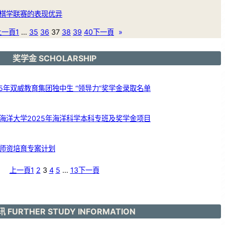
棋学联赛的表现优异
上一頁
1
…
35
36
37
38
39
40
下一頁
»
奖学金 SCHOLARSHIP
5年双威教育集团独中生 “领导力”奖学金录取名单
海洋大学2025年海洋科学本科专班及奖学金项目
师资培育专案计划
上一頁
1
2
3
4
5
…
13
下一頁
 FURTHER STUDY INFORMATION