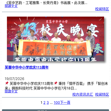
《芙中艺韵．工笔雅集．长荣丹青》书画展。此次展…
:
閱讀全文
《
校闻特区
芙
中
艺
韵
．
工
笔
雅
集
．
长
荣
丹
青
》
书
画
展
开
幕
芙蓉中华中小学欢庆113周年
19/07/2026
芙蓉中华中小学欢庆113周年
秉持「情怀百载」 携手「智创未
来」拥抱科技时代 芙蓉中华中小学在7月18日…
:
閱讀全文
芙
校内资讯总汇
, 
校闻特区
蓉
中
华
中
小
1
2
3
…
100
下一頁
学
欢
庆
1
1