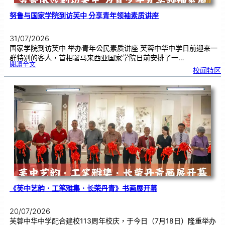
努鲁与国家学院到访芙中 分享青年领袖素质讲座
31/07/2026
国家学院到访芙中 举办青年公民素质讲座 芙蓉中华中学日前迎来一
群特别的客人，首相署马来西亚国家学院日前安排了一…
:
閱讀全文
努
校闻特区
鲁
与
国
家
学
院
到
访
芙
中
分
享
青
年
领
袖
素
质
讲
座
《芙中艺韵．工笔雅集．长荣丹青》书画展开幕
20/07/2026
芙蓉中华中学配合建校113周年校庆，于今日（7月18日）隆重举办