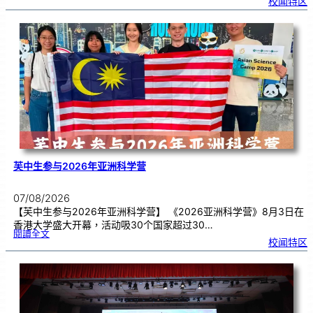
校闻特区
经
健
康
讲
座
告
别
生
理
期
焦
虑
！
芙中生参与2026年亚洲科学营
07/08/2026
【芙中生参与2026年亚洲科学营】 《2026亚洲科学营》8月3日在
香港大学盛大开幕，活动吸30个国家超过30…
:
閱讀全文
芙
校闻特区
中
生
参
与
2
0
2
6
年
亚
洲
科
学
营