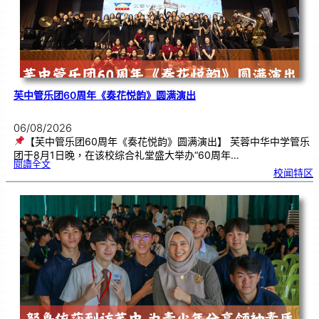
芙中管乐团60周年《奏花悦韵》圆满演出
06/08/2026
【芙中管乐团60周年《奏花悦韵》圆满演出】 芙蓉中华中学管乐
团于8月1日晚，在该校综合礼堂盛大举办“60周年…
:
閱讀全文
芙
校闻特区
中
管
乐
团
6
0
周
年
《
奏
花
悦
韵
》
圆
满
演
出