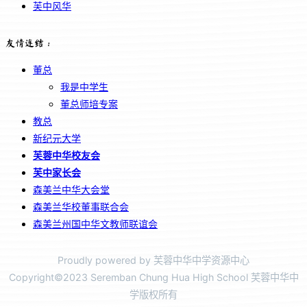
芙中风华
友情连结：
董总
我是中学生
董总师培专案
教总
新纪元大学
芙蓉中华校友会
芙中家长会
森美兰中华大会堂
森美兰华校董事联合会
森美兰州国中华文教师联谊会
Proudly powered by 芙蓉中华中学资源中心
Copyright©2023 Seremban Chung Hua High School 芙蓉中华中
学版权所有