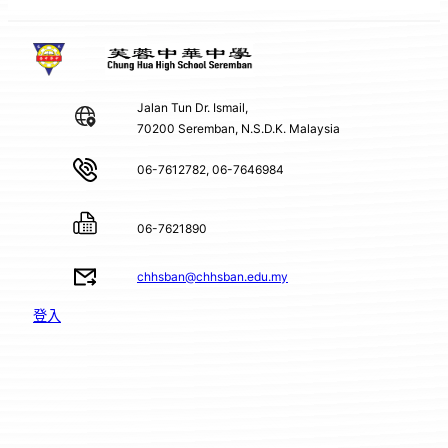
Jalan Tun Dr. Ismail,
70200 Seremban, N.S.D.K. Malaysia
06-7612782, 06-7646984
06-7621890
chhsban@chhsban.edu.my
登入