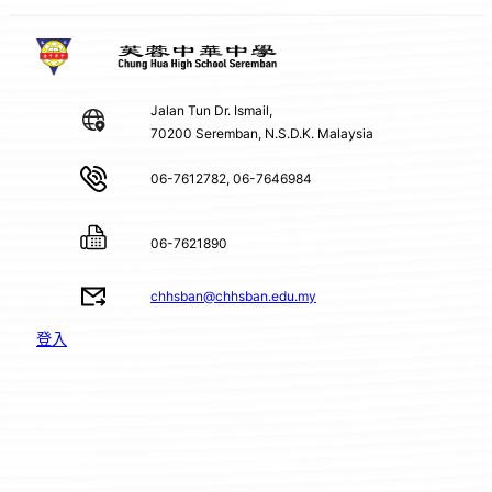
Jalan Tun Dr. Ismail,
70200 Seremban, N.S.D.K. Malaysia
06-7612782, 06-7646984
06-7621890
chhsban@chhsban.edu.my
登入