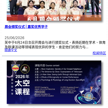
以
鼓
交
流
周会颁奖仪式 | 嘉奖优秀学子
25/06/2026
芙中于6月24日次召开周会与进行颁奖仪式，表扬近期在学术、体育
及联课活动等领域表现优异的学生，肯定他们的努力与…
:
閱讀全文
周
校闻特区
会
颁
奖
仪
式
|
嘉
奖
优
秀
学
子