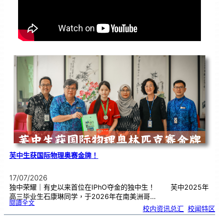
芙中生获国际物理奥赛金牌！
17/07/2026
独中荣耀｜有史以来首位在IPhO夺金的独中生！ 芙中2025年
高三毕业生石康琳同学，于2026年在南美洲哥…
:
閱讀全文
芙
校内资讯总汇
, 
校闻特区
中
生
获