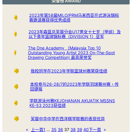
荣誉榜 AWARD
2023年第58届MILO/PRM马来西亚花式游泳锦标
赛邀请赛获得优秀成绩
2023年森篮总芙蓉分会U17男女十七岁（甲组）及
以下青年篮球锦标赛（DIVISION 1）亚军
The One Academy （Malaysia Top 10
Outstanding Young Artist 2023 On-The-Spot
Drawing Competition) 最高荣誉奖
我校同学在2023年学联篮球州赛荣获佳绩
本校参与26-28/7的2023年学联羽球赛州赛，传
回捷报
学联游泳州赛KEJOHANAN AKUATIK MSSNS
KE-53 2023获佳绩
芙蓉中华中学在西洋棋学联赛的表现优异
«
上一頁
1
…
35
36
37
38
39
40
下一頁
»