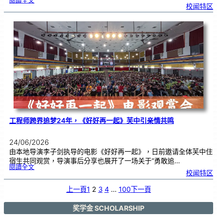
閱讀全文
芙
校闻特区
中
与
日
本
友
校
线
上
交
流
|
传
统
游
戏
连
结
跨
国
友
谊
工程师跨界追梦24年，《好好再一起》芙中引亲情共鸣
24/06/2026
由本地导演李子剑执导的电影《好好再一起》，日前邀请全体芙中住
宿生共同观赏，导演事后分享也展开了一场关于“勇敢追…
:
閱讀全文
工
校闻特区
程
师
跨
界
追
上一頁
1
2
3
4
…
100
下一頁
梦
2
4
年
，
《
奖学金 SCHOLARSHIP
好
好