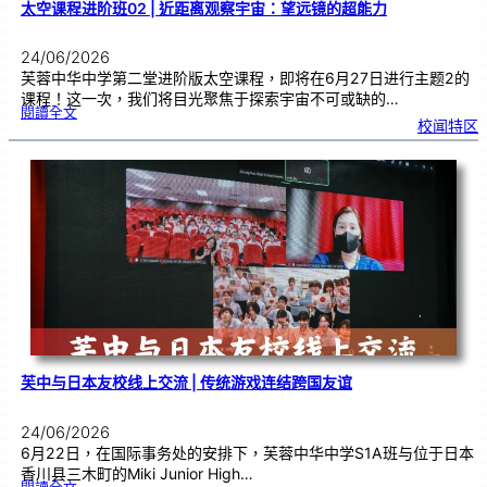
太空课程进阶班02 | 近距离观察宇宙：望远镜的超能力
24/06/2026
芙蓉中华中学第二堂进阶版太空课程，即将在6月27日进行主题2的
课程！这一次，我们将目光聚焦于探索宇宙不可或缺的…
:
閱讀全文
太
校闻特区
空
课
程
进
阶
班
0
2
|
近
距
离
观
察
宇
宙
：
望
远
镜
的
超
能
力
芙中与日本友校线上交流 | 传统游戏连结跨国友谊
24/06/2026
6月22日，在国际事务处的安排下，芙蓉中华中学S1A班与位于日本
香川县三木町的Miki Junior High…
: