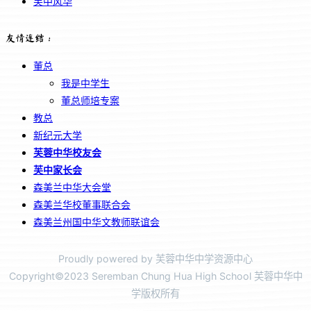
芙中风华
友情连结：
董总
我是中学生
董总师培专案
教总
新纪元大学
芙蓉中华校友会
芙中家长会
森美兰中华大会堂
森美兰华校董事联合会
森美兰州国中华文教师联谊会
Proudly powered by 芙蓉中华中学资源中心
Copyright©2023 Seremban Chung Hua High School 芙蓉中华中
学版权所有