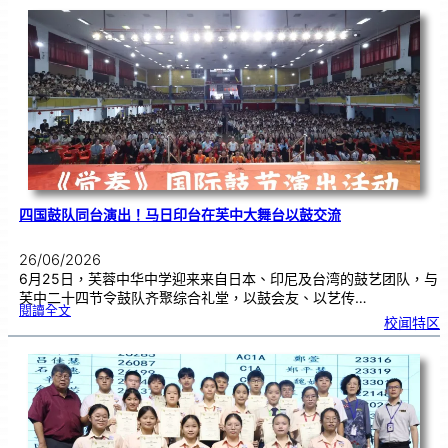
国
际
物
理
奥
赛
金
牌
！
四国鼓队同台演出！马日印台在芙中大舞台以鼓交流
26/06/2026
6月25日，芙蓉中华中学迎来来自日本、印尼及台湾的鼓艺团队，与
芙中二十四节令鼓队齐聚综合礼堂，以鼓会友、以艺传…
:
閱讀全文
四
校闻特区
国
鼓
队
同
台
演
出
！
马
日
印
台
在
芙
中
大
舞
台