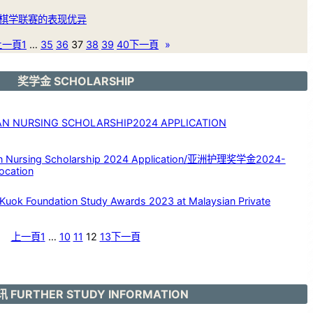
棋学联赛的表现优异
上一頁
1
…
35
36
37
38
39
40
下一頁
»
奖学金 SCHOLARSHIP
NURSING SCHOLARSHIP2024 APPLICATION
rsing Scholarship 2024 Application/亚洲护理奖学金2024-
ocation
Foundation Study Awards 2023 at Malaysian Private
上一頁
1
…
10
11
12
13
下一頁
 FURTHER STUDY INFORMATION