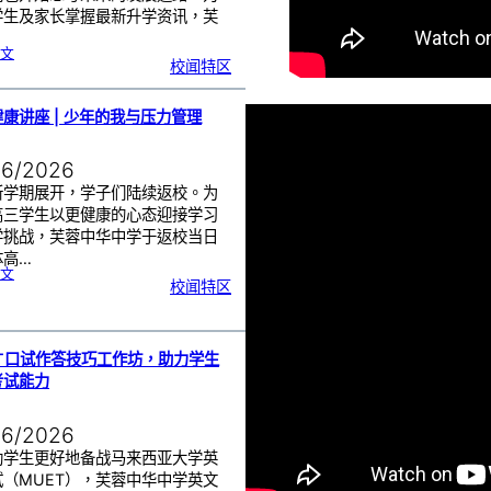
交
流
学生及家长掌握最新升学资讯，芙
…
:
文
2
校闻特区
0
2
6
芙
中
教
育
康讲座 | 少年的我与压力管理
展
|
探
索
升
学
06/2026
方
向
，
规
新学期展开，学子们陆续返校。为
划
未
来
高三学生以更健康的心态迎接学习
蓝
图
学挑战，芙蓉中华中学于返校当日
体高…
:
文
精
校闻特区
神
健
康
讲
座
|
少
年
的
我
ET口试作答技巧工作坊，助力学生
与
压
考试能力
力
管
理
06/2026
助学生更好地备战马来西亚大学英
试（MUET），芙蓉中华中学英文