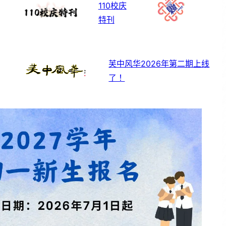
110校庆
特刊
芙中风华2026年第二期上线
了！