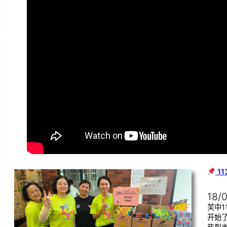
1
18/
芙中1
开始