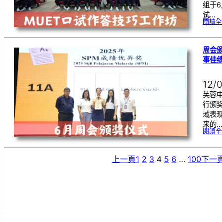
组于6
试…
閱讀全
周会颁
事佳
12/
芙蓉
行颁
域表
来的
閱讀全
上一頁
1
2
3
4
5
6
…
100
下一