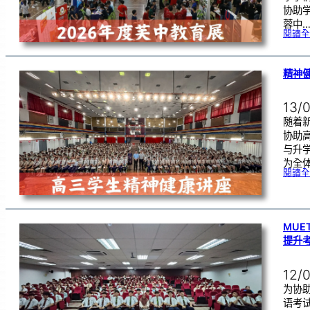
协助
蓉中
閱讀全
精神健
13/
随着
协助
与升
为全
閱讀全
MU
提升
12/
为协
语考