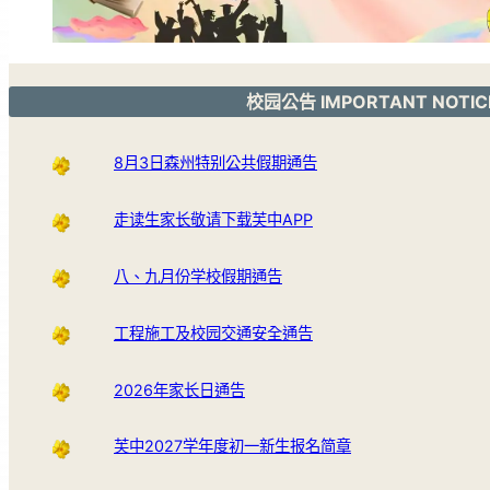
校园公告 IMPORTANT NOTIC
8月3日森州特别公共假期通告
走读生家长敬请下载芙中APP
八、九月份学校假期通告
工程施工及校园交通安全通告
2026年家长日通告
芙中2027学年度初一新生报名简章