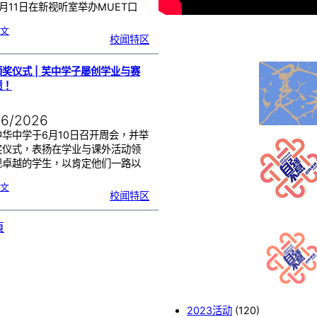
月11日在新视听室举办MUET口
:
文
M
校闻特区
U
E
T
口
试
作
答
奖仪式 | 芙中学子屡创学业与赛
技
巧
工
绩！
作
坊
，
助
力
学
06/2026
生
提
升
考
中华中学于6月10日召开周会，并举
试
能
奖仪式，表扬在学业与课外活动领
力
现卓越的学生，以肯定他们一路以
…
:
文
周
校闻特区
会
颁
奖
仪
式
|
頁
芙
中
学
子
屡
创
学
业
与
赛
事
佳
绩
！
2023活动
(120)