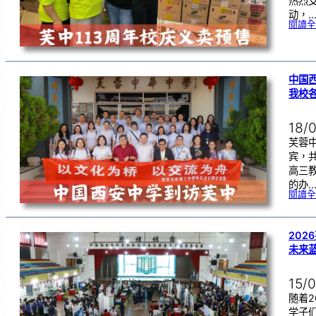
热烈
动，
閱讀全
中国
我校
18/
芙蓉
宾，
高三
的办
閱讀全
202
未来
15/
随着2
学子