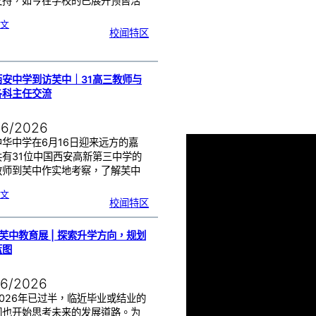
支持，如今在学校的已展开预售活
…
:
文
校闻特区
1
1
3
校
庆
｜
义
卖
预
西安中学到访芙中｜31高三教师与
售
已
开
各科主任交流
展
06/2026
中华中学在6月16日迎来远方的嘉
共有31位中国西安高新第三中学的
教师到芙中作实地考察，了解芙中
…
:
文
中
校闻特区
国
西
安
中
学
到
访
6芙中教育展 | 探索升学方向，规划
芙
中
｜
蓝图
3
1
高
三
教
师
06/2026
与
我
校
各
026年已过半，临近毕业或结业的
科
主
们也开始思考未来的发展道路。为
任