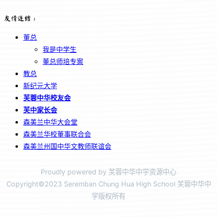
友情连结：
董总
我是中学生
董总师培专案
教总
新纪元大学
芙蓉中华校友会
芙中家长会
森美兰中华大会堂
森美兰华校董事联合会
森美兰州国中华文教师联谊会
Proudly powered by 芙蓉中华中学资源中心
Copyright©2023 Seremban Chung Hua High School 芙蓉中华中
学版权所有