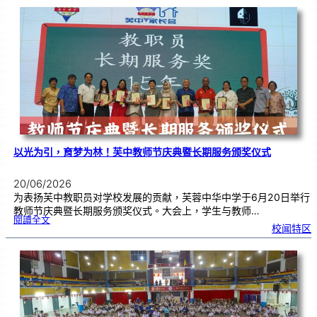
级
布
置
比
赛
颁
奖
仪
式
|
创
意
布
置
营
造
温
馨
校
园
以光为引，育梦为林！芙中教师节庆典暨长期服务颁奖仪式
20/06/2026
为表扬芙中教职员对学校发展的贡献，芙蓉中华中学于6月20日举行
教师节庆典暨长期服务颁奖仪式。大会上，学生与教师…
:
閱讀全文
以
校闻特区
光
为
引
，
育
梦
为
林
！
芙
中
教
师
节
庆
典
暨
长