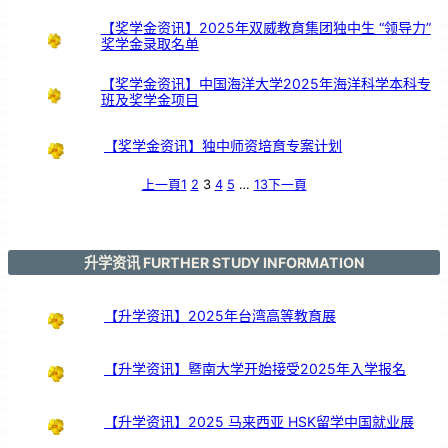
大
华
社
群
【奖学金资讯】2025年双威教育集团独中生 “领导力”
众
的
奖学金录取名单
支
持
【奖学金资讯】中国海洋大学2025年海洋科学本科专
班及奖学金项目
【奖学金资讯】独中师资培育专案计划
上一頁
1
2
3
4
5
…
13
下一頁
升学资讯 FURTHER STUDY INFORMATION
【升学资讯】2025年台湾高等教育展
【升学资讯】暨南大学开始接受2025年入学报名
【升学资讯】2025 马来西亚 HSK留学中国就业展