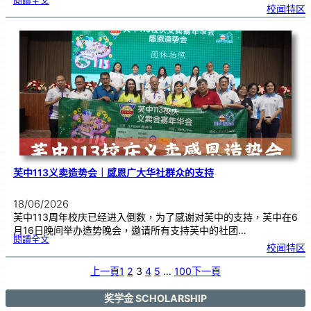
閱讀全文
2
校闻特区
0
2
6
年
度
感
恩
卡
设
计
比
赛
颁
奖
仪
式
芙中113义卖造势会｜感恩广大华社群众的支持
18/06/2026
芙中113周年校庆已经进入倒数，为了感谢对芙中的支持，芙中在6
月16日晚间举办造势晚会，邀请所有支持芙中的社团…
:
閱讀全文
芙
校闻特区
中
1
1
3
义
上一頁
1
2
3
4
5
…
100
下一頁
卖
造
势
会
｜
感
奖学金 SCHOLARSHIP
恩
广