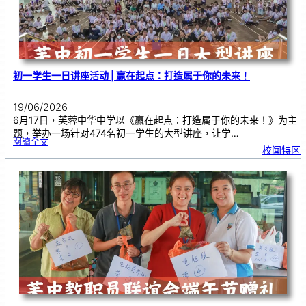
期
服
务
颁
奖
仪
式
初一学生一日讲座活动 | 赢在起点：打造属于你的未来！
19/06/2026
6月17日，芙蓉中华中学以《赢在起点：打造属于你的未来！》为主
题，举办一场针对474名初一学生的大型讲座，让学…
:
閱讀全文
初
校闻特区
一
学
生
一
日
讲
座
活
动
|
赢
在
起
点
：
打
造
属
于
你
的
未
来
！