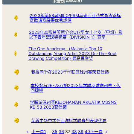
荣誉榜 AWARD
2023年第58届MILO/PRM马来西亚花式游泳锦标
赛邀请赛获得优秀成绩
2023年森篮总芙蓉分会U17男女十七岁（甲组）及
以下青年篮球锦标赛（DIVISION 1）亚军
The One Academy （Malaysia Top 10
Outstanding Young Artist 2023 On-The-Spot
Drawing Competition) 最高荣誉奖
我校同学在2023年学联篮球州赛荣获佳绩
本校参与26-28/7的2023年学联羽球赛州赛，传
回捷报
学联游泳州赛KEJOHANAN AKUATIK MSSNS
KE-53 2023获佳绩
芙蓉中华中学在西洋棋学联赛的表现优异
«
上一頁
1
…
35
36
37
38
39
40
下一頁
»