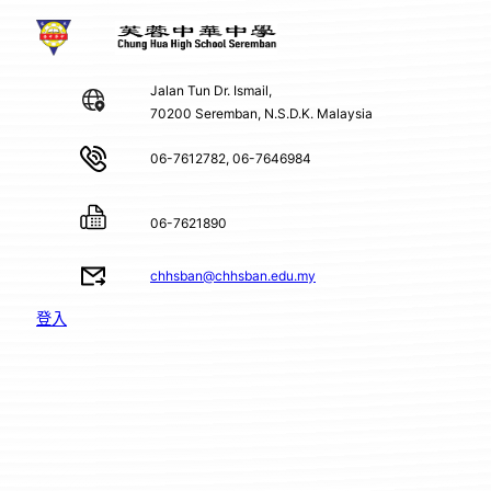
Jalan Tun Dr. Ismail,
70200 Seremban, N.S.D.K. Malaysia
06-7612782, 06-7646984
06-7621890
chhsban@chhsban.edu.my
登入