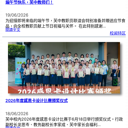
端午节快乐，芙中教师们！
19/06/2026
为迎接即将来临的端午节，芙中教职员联谊会特别准备并赠送应节食
品，向全校教职员献上节日祝福与关怀。 在此特别感谢…
:
閱讀全文
端
校闻特区
午
节
快
乐
，
芙
中
教
师
们
！
2026年度感恩卡设计比赛颁奖仪式
18/06/2026
芙中校内2026年度感恩卡设计比赛于6月18日举行颁奖仪式。行政
副校长龙思岑、教务副校长李家成、芙中家长会福利…
: