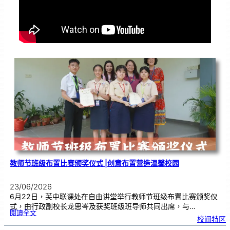
教师节班级布置比赛颁奖仪式 |创意布置营造温馨校园
23/06/2026
6月22日，芙中联课处在自由讲堂举行教师节班级布置比赛颁奖仪
式，由行政副校长龙思岑及获奖班级班导师共同出席，与…
:
閱讀全文
教
校闻特区
师
节
班