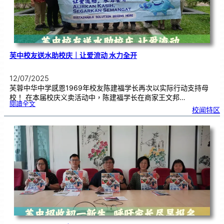
芙中校友送水助校庆｜让爱流动 水力全开
12/07/2025
芙蓉中华中学感恩1969年校友陈建福学长再次以实际行动支持母
校！ 在本届校庆义卖活动中，陈建福学长在商家王文邦…
:
閱讀全文
芙
校闻特区
中
校
友
送
水
助
校
庆
｜
让
爱
流
动
水
力
全
开