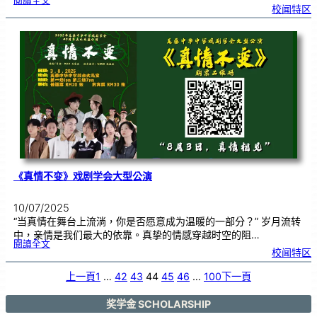
閱讀全文
芙
校闻特区
蓉
中
华
中
小
学
1
1
2
周
年
校
庆
三
大
庆
典
｜
诚
邀
各
界
共
赴
见
证
《真情不变》戏剧学会大型公演
10/07/2025
“当真情在舞台上流淌，你是否愿意成为温暖的一部分？” 岁月流转
中，亲情是我们最大的依靠。真挚的情感穿越时空的阻…
:
閱讀全文
《
校闻特区
真
情
不
变
》
上一頁
1
…
42
43
44
45
46
…
100
下一頁
戏
剧
学
会
大
型
奖学金 SCHOLARSHIP
公
演