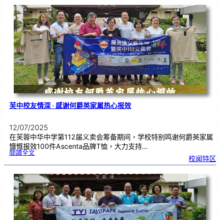
大
学
师
生
来
访
芙
中
了
解
华
教
坚
持
与
传
承
芙中校友情深 · 感谢何爵英家属热心报效
12/07/2025
在芙蓉中华中学第112届义卖会筹备期间，学校特别鸣谢何爵英家属
慷慨报效100件Ascenta品牌T恤，大力支持…
:
閱讀全文
芙
校闻特区
中
校
友
情
深
·
感
谢
何
爵
英
家
属
热
心
报
效