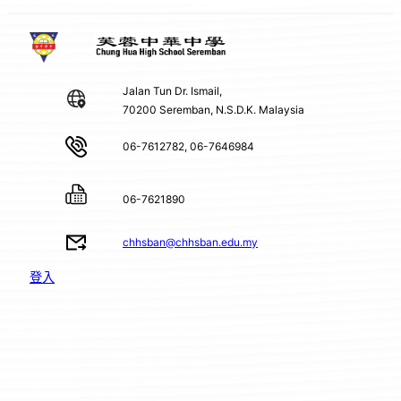
Jalan Tun Dr. Ismail,
70200 Seremban, N.S.D.K. Malaysia
06-7612782, 06-7646984
06-7621890
chhsban@chhsban.edu.my
登入