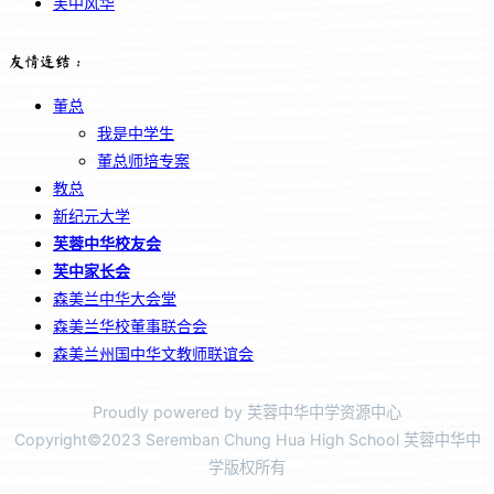
芙中风华
友情连结：
董总
我是中学生
董总师培专案
教总
新纪元大学
芙蓉中华校友会
芙中家长会
森美兰中华大会堂
森美兰华校董事联合会
森美兰州国中华文教师联谊会
Proudly powered by 芙蓉中华中学资源中心
Copyright©2023 Seremban Chung Hua High School 芙蓉中华中
学版权所有