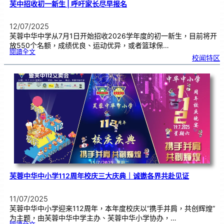
芙中招收初一新生 | 呼吁家长尽早报名
12/07/2025
芙蓉中华中学从7月1日开始招收2026学年度的初一新生，目前将开
放550个名额，成绩优良、运动优异，或者篮球保…
:
閱讀全文
芙
校闻特区
中
招
收
初
一
新
生
|
呼
吁
家
长
尽
早
报
名
芙蓉中华中小学112周年校庆三大庆典｜诚邀各界共赴见证
11/07/2025
芙蓉中华中小学迎来112周年，本年度校庆以“携手并肩，共创辉煌”
为主题，由芙蓉中华中学主办、芙蓉中华小学协办，…
: