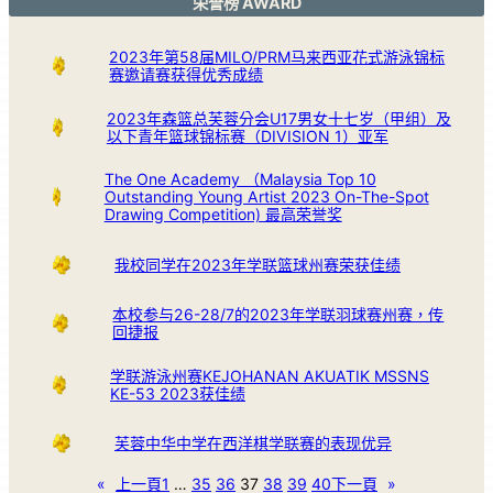
荣誉榜 AWARD
2023年第58届MILO/PRM马来西亚花式游泳锦标
赛邀请赛获得优秀成绩
2023年森篮总芙蓉分会U17男女十七岁（甲组）及
以下青年篮球锦标赛（DIVISION 1）亚军
The One Academy （Malaysia Top 10
Outstanding Young Artist 2023 On-The-Spot
Drawing Competition) 最高荣誉奖
我校同学在2023年学联篮球州赛荣获佳绩
本校参与26-28/7的2023年学联羽球赛州赛，传
回捷报
学联游泳州赛KEJOHANAN AKUATIK MSSNS
KE-53 2023获佳绩
芙蓉中华中学在西洋棋学联赛的表现优异
«
上一頁
1
…
35
36
37
38
39
40
下一頁
»