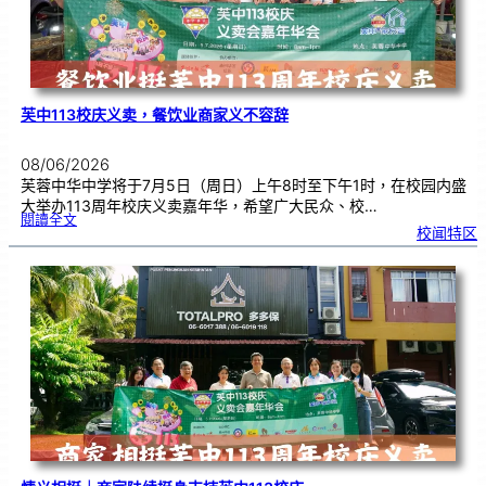
万
义
卖
嘉
年
华
芙中113校庆义卖，餐饮业商家义不容辞
08/06/2026
芙蓉中华中学将于7月5日（周日）上午8时至下午1时，在校园内盛
大举办113周年校庆义卖嘉年华，希望广大民众、校…
:
閱讀全文
芙
校闻特区
中
1
1
3
校
庆
义
卖
，
餐
饮
业
商
家
义
不
容
辞