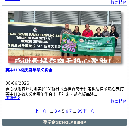
1
校闻特区
1
3
周
年
芙
中
校
庆
义
卖
，
7
月
5
日
热
列
展
开
芙中113校庆嘉年华义卖会
08/06/2026
衷心感谢森州丹那美拉“A”新村《壹样香肉干》老板胡桂荣热心支持
芙中113校庆义卖嘉年华会！ 多年来，胡老板每逢…
:
閱讀全文
芙
校闻特区
中
1
1
3
校
上一頁
1
…
3
4
5
6
7
…
99
下一頁
庆
嘉
年
华
义
卖
奖学金 SCHOLARSHIP
会