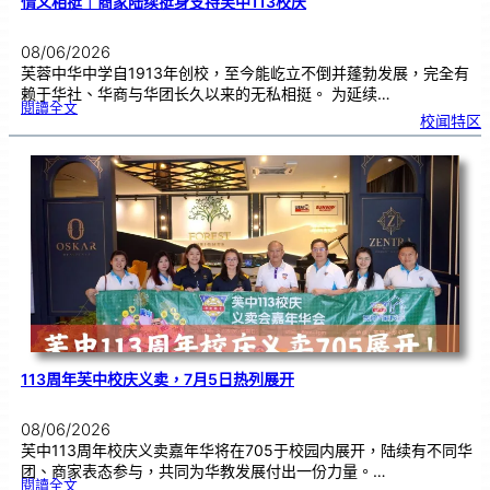
情义相挺｜商家陆续挺身支持芙中113校庆
08/06/2026
芙蓉中华中学自1913年创校，至今能屹立不倒并蓬勃发展，完全有
赖于华社、华商与华团长久以来的无私相挺。 为延续…
:
閱讀全文
情
校闻特区
义
相
挺
｜
商
家
陆
续
挺
身
支
持
芙
中
1
1
3
校
庆
113周年芙中校庆义卖，7月5日热列展开
08/06/2026
芙中113周年校庆义卖嘉年华将在705于校园内展开，陆续有不同华
团、商家表态参与，共同为华教发展付出一份力量。…
:
閱讀全文