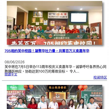
《
成
人
成
才
助
学
计
划
》
助
学
金
开
放
申
请
705相约芙中校园！凝聚华社力量，共筹百万义卖嘉年华
08/06/2026
芙中将在7月5日举办113周年校庆义卖嘉年华，诚挚呼吁各界热心同
胞踊跃响应，协助达到100万的筹款目标。 令人…
:
閱讀全文
7
校闻特区
0
5
相
约
芙
中
校
园
！
凝
聚
华
社
力
量
，
共
筹
百