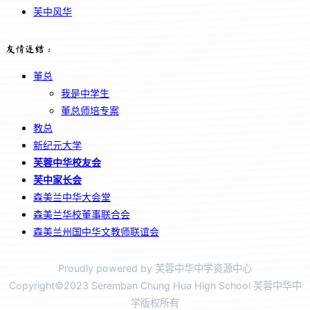
芙中风华
友情连结：
董总
我是中学生
董总师培专案
教总
新纪元大学
芙蓉中华校友会
芙中家长会
森美兰中华大会堂
森美兰华校董事联合会
森美兰州国中华文教师联谊会
Proudly powered by 芙蓉中华中学资源中心
Copyright©2023 Seremban Chung Hua High School 芙蓉中华中
学版权所有