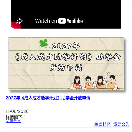
2027年《成人成才助学计划》助学金开放申请
11/06/2026
详情如下：
:
閱讀全文
2
校闻特区
, 
重要公告
0
2
7
年