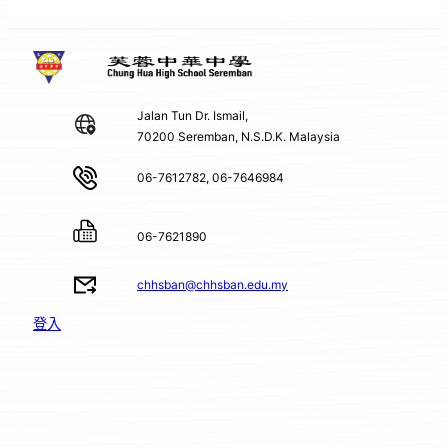
Jalan Tun Dr. Ismail,
70200 Seremban, N.S.D.K. Malaysia
06-7612782, 06-7646984
06-7621890
chhsban@chhsban.edu.my
登入