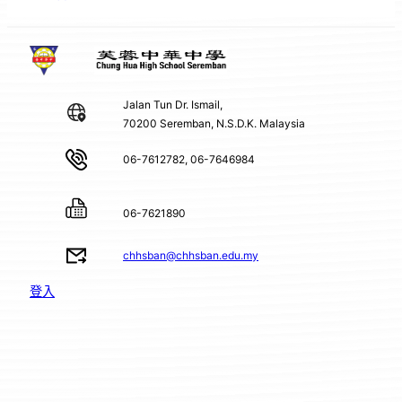
Jalan Tun Dr. Ismail,
70200 Seremban, N.S.D.K. Malaysia
06-7612782, 06-7646984
06-7621890
chhsban@chhsban.edu.my
登入