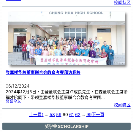
2
校闻特区
0
2
4
年
结
业
礼
登嘉楼华校董事联合会教育考察拜访我校
06/12/2024
2024年12月5日，由登董联会主席卢成良先生，在森董联会主席萧
福才陪同下，带领登嘉楼华校董事联合会教育考察团…
:
閱讀全文
登
校闻特区
嘉
楼
华
校
董
上一頁
1
…
58
59
60
61
62
…
99
下一頁
事
联
合
会
教
育
奖学金 SCHOLARSHIP
考
察
拜