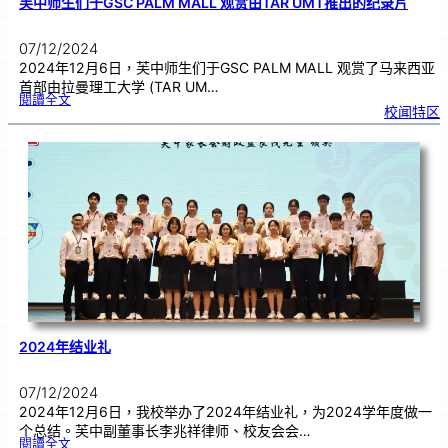
芙中师生们于GSC PALM MALL 观赏由TAR UMT推出的纪录片
07/12/2024
2024年12月6日，芙中师生们于GSC PALM MALL 观赏了马来西亚
首部由拉曼理工大学 (TAR UM…
:
閱讀全文
芙
校闻特区
中
师
生
们
于
G
S
C
P
A
L
M
M
A
L
L
观
赏
由
T
A
R
U
M
T
推
出
的
纪
录
片
2024年结业礼
07/12/2024
2024年12月6日，我校举办了2024年结业礼，为2024学年度做一
个总结。芙中副董事长李兆祥律师、校友会会…
:
閱讀全文