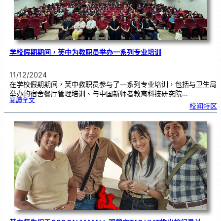
学校假期期间，芙中为教职员举办一系列专业培训
11/12/2024
在学校假期期间，芙中教职员参与了一系列专业培训，包括与卫生局
举办的宿舍餐厅管理培训、与中国新师者教育科技研究院…
:
閱讀全文
学
校闻特区
校
假
期
期
间
，
芙
中
为
教
职
员
举
办
一
系
列
专
业
培
训