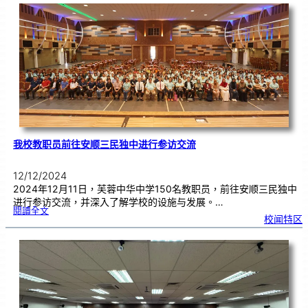
参
访
槟
城
的
伟
特
教
育
（
V
i
T
r
o
x
A
c
a
d
e
m
y
）
我校教职员前往安顺三民独中进行参访交流
12/12/2024
2024年12月11日，芙蓉中华中学150名教职员，前往安顺三民独中
进行参访交流，并深入了解学校的设施与发展。…
:
閱讀全文
我
校闻特区
校
教
职
员
前
往
安
顺
三
民
独
中
进
行
参
访
交
流