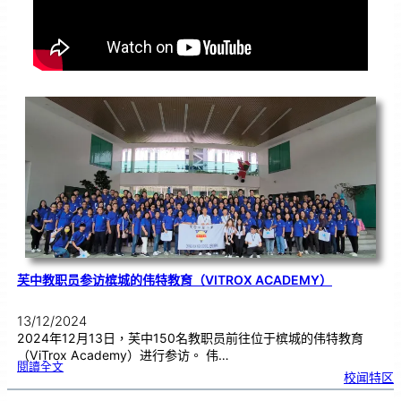
芙中教职员参访槟城的伟特教育（VITROX ACADEMY）
13/12/2024
2024年12月13日，芙中150名教职员前往位于槟城的伟特教育
（ViTrox Academy）进行参访。 伟…
:
閱讀全文
芙
校闻特区
中
教
职
员