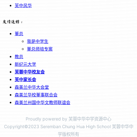
芙中风华
友情连结：
董总
我是中学生
董总师培专案
教总
新纪元大学
芙蓉中华校友会
芙中家长会
森美兰中华大会堂
森美兰华校董事联合会
森美兰州国中华文教师联谊会
Proudly powered by 芙蓉中华中学资源中心
Copyright©2023 Seremban Chung Hua High School 芙蓉中华中
学版权所有