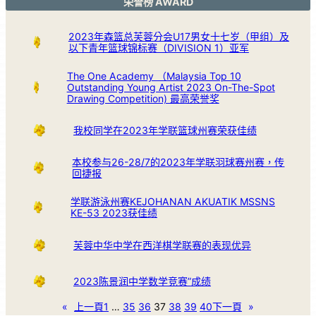
荣誉榜 AWARD
2023年森篮总芙蓉分会U17男女十七岁（甲组）及
以下青年篮球锦标赛（DIVISION 1）亚军
The One Academy （Malaysia Top 10
Outstanding Young Artist 2023 On-The-Spot
Drawing Competition) 最高荣誉奖
我校同学在2023年学联篮球州赛荣获佳绩
本校参与26-28/7的2023年学联羽球赛州赛，传
回捷报
学联游泳州赛KEJOHANAN AKUATIK MSSNS
KE-53 2023获佳绩
芙蓉中华中学在西洋棋学联赛的表现优异
2023陈景润中学数学竞赛”成绩
«
上一頁
1
…
35
36
37
38
39
40
下一頁
»