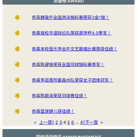
荣誉榜 AWARD
恭喜魏敬在全国游泳锦标赛荣获3金1银！
恭喜我校华语辩论队荣获高学杯4.0季军！
恭喜本校音乐学会在文艺歌唱比赛荣获佳绩！
恭喜陈键锋荣获全国羽球锦标赛季军！
恭喜李茹善所属森州队荣获女子团体冠军！
恭喜陈颖泽荣获羽球赛佳绩！
恭喜篮球健儿获佳绩！
«
上一頁
1
2
3
4
5
6
…
41
下一頁
»