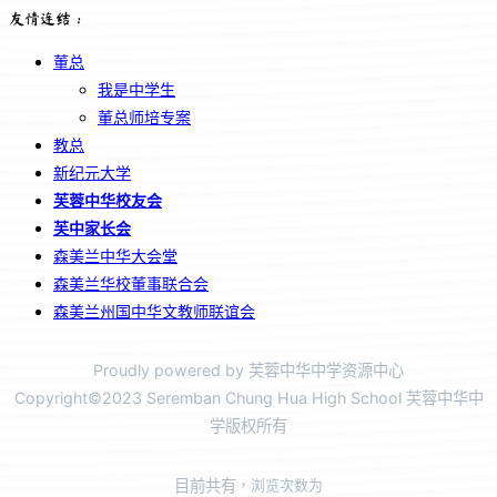
友情连结：
董总
我是中学生
董总师培专案
教总
新纪元大学
芙蓉中华校友会
芙中家长会
森美兰中华大会堂
森美兰华校董事联合会
森美兰州国中华文教师联谊会
Proudly powered by 芙蓉中华中学资源中心
Copyright©2023 Seremban Chung Hua High School 芙蓉中华中
学版权所有
目前共有
，浏览次数为