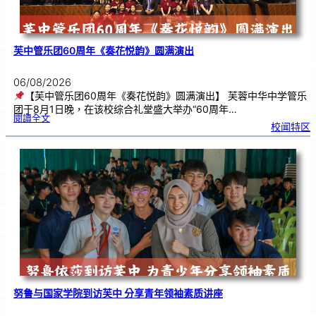
芙中管乐团60周年《奏花悦韵》圆满演出
06/08/2026
【芙中管乐团60周年《奏花悦韵》圆满演出】 芙蓉中华中学管乐
团于8月1日晚，在该校综合礼堂盛大举办“60周年…
:
閱讀全文
芙
校闻特区
中
管
乐
团
6
0
周
年
《
奏
花
悦
韵
》
圆
满
演
出
努鲁与国家学院到访芙中 分享青年领袖素质讲座