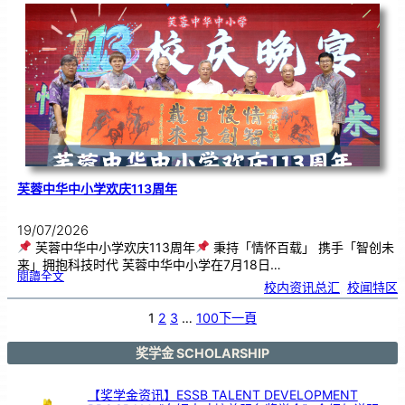
．
工
笔
雅
集
．
长
荣
丹
青
》
书
画
展
开
幕
芙蓉中华中小学欢庆113周年
19/07/2026
芙蓉中华中小学欢庆113周年
秉持「情怀百载」 携手「智创未
来」拥抱科技时代 芙蓉中华中小学在7月18日…
:
閱讀全文
芙
校内资讯总汇
, 
校闻特区
蓉
中
华
中
小
1
2
3
…
100
下一頁
学
欢
庆
1
1
3
奖学金 SCHOLARSHIP
周
年
【奖学金资讯】ESSB TALENT DEVELOPMENT