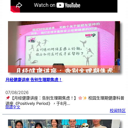
月经健康讲座 告别生理期焦虑！
07/08/2026
【月经健康讲座：告别生理期焦虑！】
校园生理期健康科普
讲座《Positively Period》，于8月…
:
閱讀全文
月
校闻特区
经
健
康
讲
座
告
别
生
理