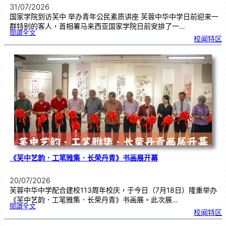
31/07/2026
国家学院到访芙中 举办青年公民素质讲座 芙蓉中华中学日前迎来一
群特别的客人，首相署马来西亚国家学院日前安排了一…
:
閱讀全文
努
校闻特区
鲁
与
国
家
学
院
到
访
芙
中
分
享
青
年
领
袖
素
质
讲
座
《芙中艺韵．工笔雅集．长荣丹青》书画展开幕
20/07/2026
芙蓉中华中学配合建校113周年校庆，于今日（7月18日）隆重举办
《芙中艺韵．工笔雅集．长荣丹青》书画展。此次展…
:
閱讀全文
《
校闻特区
芙
中
艺
韵