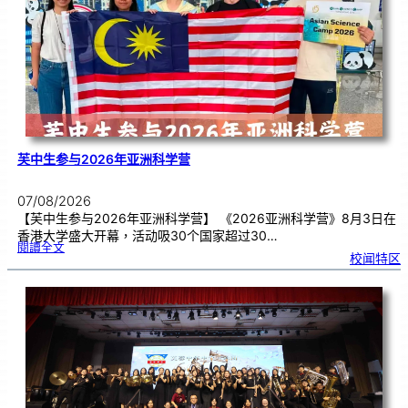
期
焦
虑
！
芙中生参与2026年亚洲科学营
07/08/2026
【芙中生参与2026年亚洲科学营】 《2026亚洲科学营》8月3日在
香港大学盛大开幕，活动吸30个国家超过30…
:
閱讀全文
芙
校闻特区
中
生
参
与
2
0
2
6
年
亚
洲
科
学
营