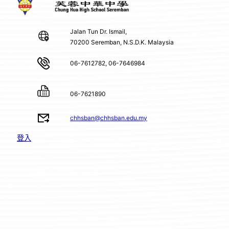
Jalan Tun Dr. Ismail,
70200 Seremban, N.S.D.K. Malaysia
06-7612782, 06-7646984
06-7621890
chhsban@chhsban.edu.my
登入