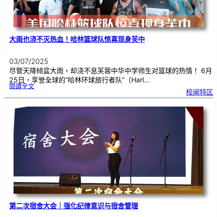
大雨也浇不灭热血！哈林篮球队惊喜现身芙中
03/07/2025
尽管天降倾盆大雨，却浇不息芙蓉中华中学师生对篮球的热情！ 6月
25日，享誉全球的“哈林环球旅行者队”（Harl…
:
閱讀全文
大
校闻特区
雨
也
浇
不
灭
热
血
！
哈
林
篮
球
队
惊
喜
现
身
芙
中
第二次宿舍大会｜强化纪律意识与宿舍管理