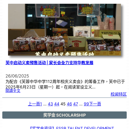
主
办
《
百
鼓
齐
奏
•
音
乐
盛
典
》
|
挑
战
大
马
纪
录
大
全
芙中启动义卖预售活动 | 家长会全力支持华教发展
26/06/2025
为配合《芙蓉中华中学112周年校庆义卖会》的筹备工作，芙中已于
2025年6月23日（星期一）起，在阅读室设立义…
:
閱讀全文
芙
校闻特区
中
启
动
义
卖
上一頁
1
…
43
44
45
46
47
…
99
下一頁
预
售
活
动
|
家
奖学金 SCHOLARSHIP
长
会
全
力
支
持
【奖学金资讯】ESSB TALENT DEVELOPMENT
华