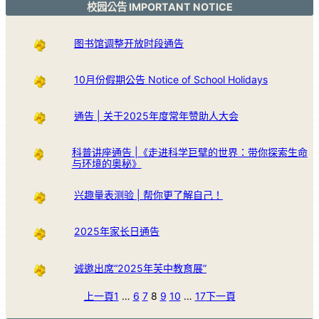
校园公告 IMPORTANT NOTICE
图书馆调整开放时段通告
10月份假期公告 Notice of School Holidays
通告 | 关于2025年度常年赞助人大会
科普讲座通告 |《走进科学巨擘的世界：带你探索生命
与环境的奥秘》
兴趣量表测验 | 帮你更了解自己！
2025年家长日通告
诚邀出席“2025年芙中教育展”
上一頁
1
…
6
7
8
9
10
…
17
下一頁