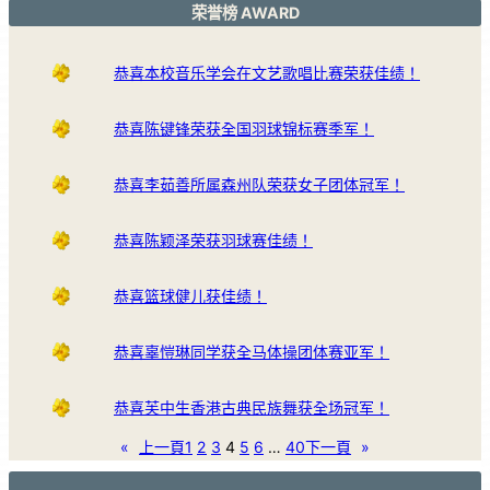
荣誉榜 AWARD
恭喜本校音乐学会在文艺歌唱比赛荣获佳绩！
恭喜陈键锋荣获全国羽球锦标赛季军！
恭喜李茹善所属森州队荣获女子团体冠军！
恭喜陈颖泽荣获羽球赛佳绩！
恭喜篮球健儿获佳绩！
恭喜辜愷琳同学获全马体操团体赛亚军！
恭喜芙中生香港古典民族舞获全场冠军！
«
上一頁
1
2
3
4
5
6
…
40
下一頁
»