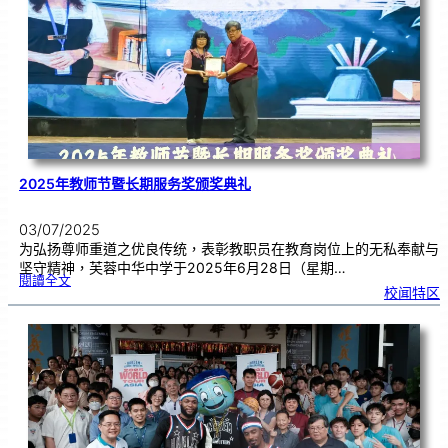
芙
中
管
乐
团
交
流
2025年教师节暨长期服务奖颁奖典礼
03/07/2025
为弘扬尊师重道之优良传统，表彰教职员在教育岗位上的无私奉献与
坚守精神，芙蓉中华中学于2025年6月28日（星期…
:
閱讀全文
2
校闻特区
0
2
5
年
教
师
节
暨
长
期
服
务
奖
颁
奖
典
礼