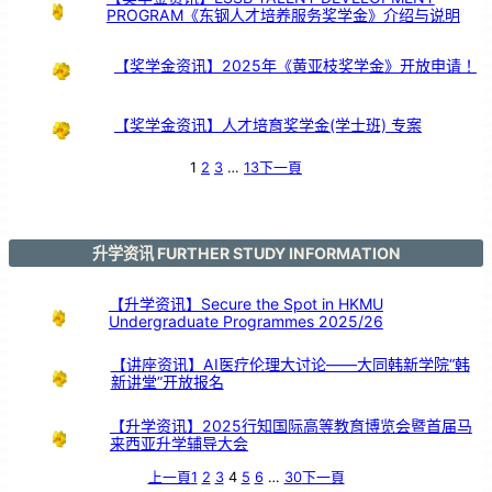
教
PROGRAM《东钢人才培养服务奖学金》介绍与说明
发
展
【奖学金资讯】2025年《黄亚枝奖学金》开放申请！
【奖学金资讯】人才培育奖学金(学士班) 专案
1
2
3
…
13
下一頁
升学资讯 FURTHER STUDY INFORMATION
【升学资讯】Secure the Spot in HKMU
Undergraduate Programmes 2025/26
【讲座资讯】AI医疗伦理大讨论——大同韩新学院“韩
新讲堂”开放报名
【升学资讯】2025行知国际高等教育博览会暨首届马
来西亚升学辅导大会
上一頁
1
2
3
4
5
6
…
30
下一頁