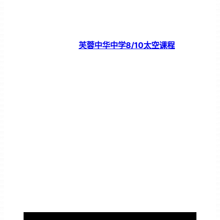
芙蓉中华中学8/10太空课程