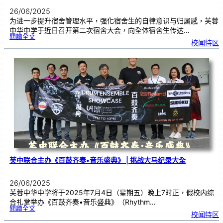
26/06/2025
为进一步提升宿舍管理水平，强化宿舍生的自律意识与归属感，芙蓉
中华中学于近日召开第二次宿舍大会，向全体宿舍生传达…
:
閱讀全文
第
校闻特区
二
次
宿
舍
大
会
｜
强
化
纪
律
意
识
与
宿
舍
管
理
芙中联合主办《百鼓齐奏•音乐盛典》 | 挑战大马纪录大全
26/06/2025
芙蓉中华中学将于2025年7月4日（星期五）晚上7时正，假校内综
合礼堂举办《百鼓齐奏•音乐盛典》（Rhythm…
:
閱讀全文
芙
校闻特区
中
联
合