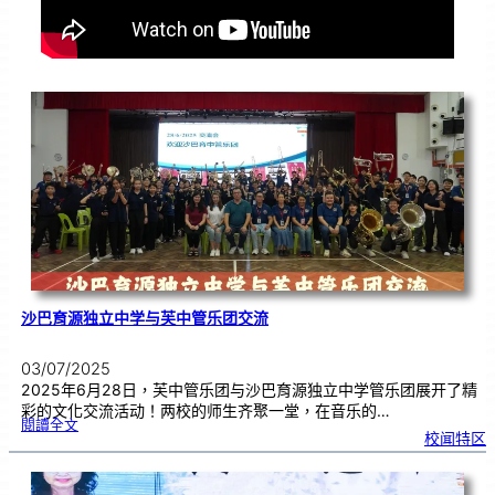
沙巴育源独立中学与芙中管乐团交流
03/07/2025
2025年6月28日，芙中管乐团与沙巴育源独立中学管乐团展开了精
彩的文化交流活动！两校的师生齐聚一堂，在音乐的…
:
閱讀全文
沙
校闻特区
巴
育
源
独
立
中
学
与