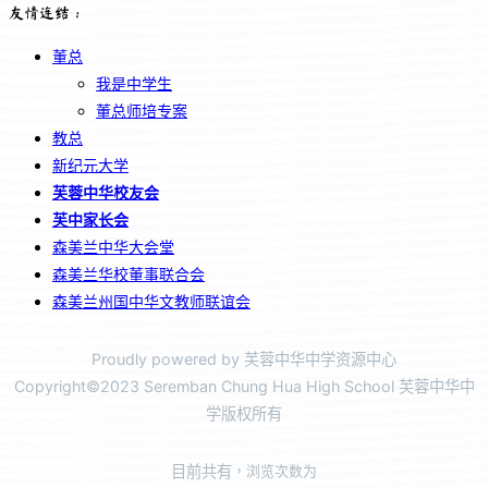
友情连结：
董总
我是中学生
董总师培专案
教总
新纪元大学
芙蓉中华校友会
芙中家长会
森美兰中华大会堂
森美兰华校董事联合会
森美兰州国中华文教师联谊会
Proudly powered by 芙蓉中华中学资源中心
Copyright©2023 Seremban Chung Hua High School 芙蓉中华中
学版权所有
目前共有
，浏览次数为