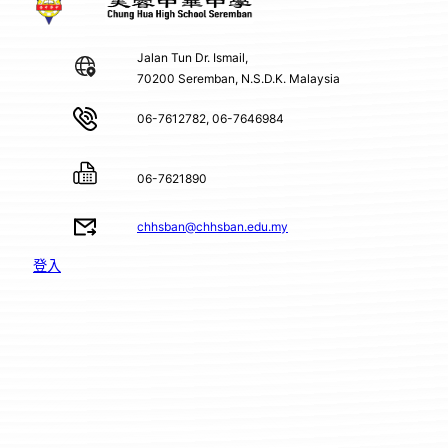
Jalan Tun Dr. Ismail,
70200 Seremban, N.S.D.K. Malaysia
06-7612782, 06-7646984
06-7621890
chhsban@chhsban.edu.my
登入