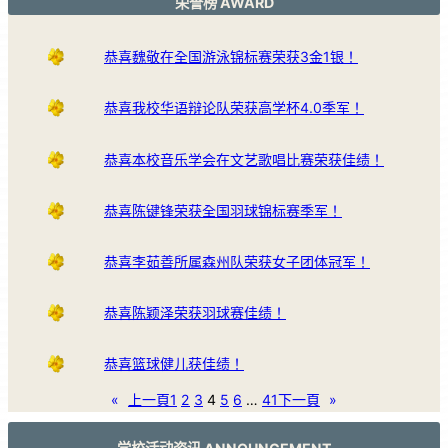
荣誉榜 AWARD
恭喜魏敬在全国游泳锦标赛荣获3金1银！
恭喜我校华语辩论队荣获高学杯4.0季军！
恭喜本校音乐学会在文艺歌唱比赛荣获佳绩！
恭喜陈键锋荣获全国羽球锦标赛季军！
恭喜李茹善所属森州队荣获女子团体冠军！
恭喜陈颖泽荣获羽球赛佳绩！
恭喜篮球健儿获佳绩！
«
上一頁
1
2
3
4
5
6
…
41
下一頁
»