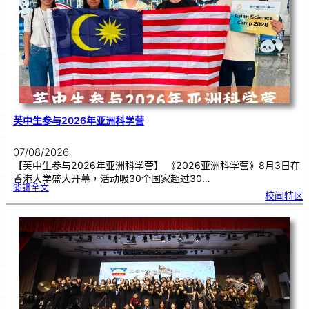
期
焦
虑
！
芙中生参与2026年亚洲科学营
07/08/2026
【芙中生参与2026年亚洲科学营】 《2026亚洲科学营》8月3日在
香港大学盛大开幕，活动吸30个国家超过30…
:
閱讀全文
芙
校闻特区
中
生
参
与
2
0
2
6
年
亚
洲
科
学
营