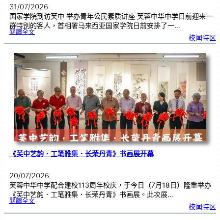
31/07/2026
国家学院到访芙中 举办青年公民素质讲座 芙蓉中华中学日前迎来一
群特别的客人，首相署马来西亚国家学院日前安排了一…
:
閱讀全文
努
校闻特区
鲁
与
国
家
学
院
到
访
芙
中
分
享
青
年
领
袖
素
质
讲
座
《芙中艺韵．工笔雅集．长荣丹青》书画展开幕
20/07/2026
芙蓉中华中学配合建校113周年校庆，于今日（7月18日）隆重举办
《芙中艺韵．工笔雅集．长荣丹青》书画展。此次展…
:
閱讀全文
《
校闻特区
芙
中
艺
韵