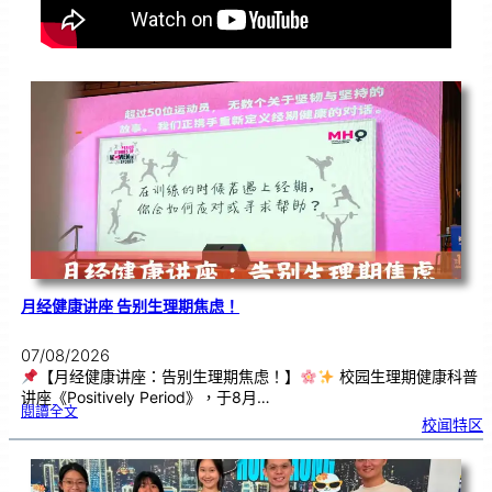
月经健康讲座 告别生理期焦虑！
07/08/2026
【月经健康讲座：告别生理期焦虑！】
校园生理期健康科普
讲座《Positively Period》，于8月…
:
閱讀全文
月
校闻特区
经
健
康
讲
座
告
别
生
理