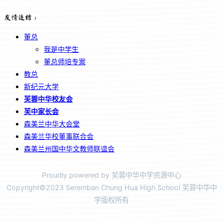
友情连结：
董总
我是中学生
董总师培专案
教总
新纪元大学
芙蓉中华校友会
芙中家长会
森美兰中华大会堂
森美兰华校董事联合会
森美兰州国中华文教师联谊会
Proudly powered by 芙蓉中华中学资源中心
Copyright©2023 Seremban Chung Hua High School 芙蓉中华中
学版权所有