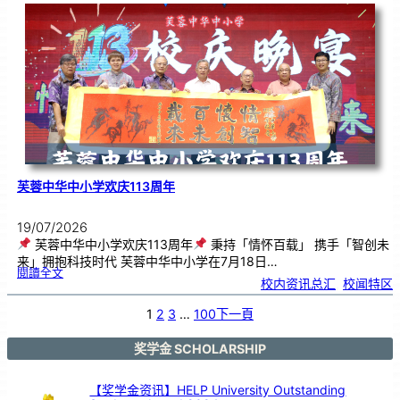
．
工
笔
雅
集
．
长
荣
丹
青
》
书
画
展
开
幕
芙蓉中华中小学欢庆113周年
19/07/2026
芙蓉中华中小学欢庆113周年
秉持「情怀百载」 携手「智创未
来」拥抱科技时代 芙蓉中华中小学在7月18日…
:
閱讀全文
芙
校内资讯总汇
, 
校闻特区
蓉
中
华
中
小
1
2
3
…
100
下一頁
学
欢
庆
1
1
3
奖学金 SCHOLARSHIP
周
年
【奖学金资讯】HELP University Outstanding