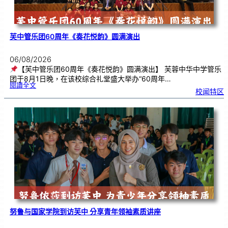
芙中管乐团60周年《奏花悦韵》圆满演出
06/08/2026
【芙中管乐团60周年《奏花悦韵》圆满演出】 芙蓉中华中学管乐
团于8月1日晚，在该校综合礼堂盛大举办“60周年…
:
閱讀全文
芙
校闻特区
中
管
乐
团
6
0
周
年
《
奏
花
悦
韵
》
圆
满
演
出
努鲁与国家学院到访芙中 分享青年领袖素质讲座