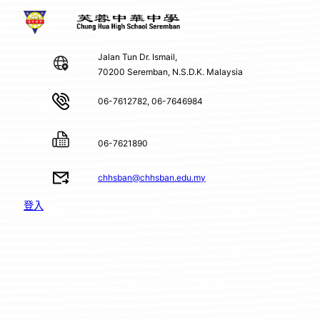
Jalan Tun Dr. Ismail,
70200 Seremban, N.S.D.K. Malaysia
06-7612782, 06-7646984
06-7621890
chhsban@chhsban.edu.my
登入