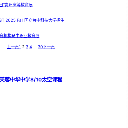
日“贵州高等教育展
T 2025 Fall 国立台中科技大学招生
育机构马中职业教育展
上一頁
1
2
3
4
…
30
下一頁
芙蓉中华中学8/10太空课程