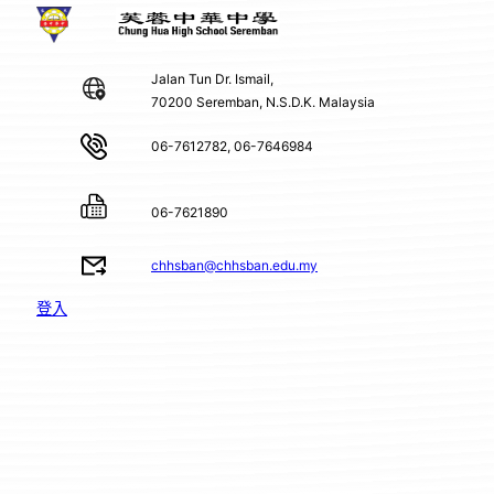
Jalan Tun Dr. Ismail,
70200 Seremban, N.S.D.K. Malaysia
06-7612782, 06-7646984
06-7621890
chhsban@chhsban.edu.my
登入