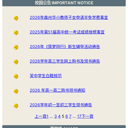
校园公告 IMPORTANT NOTICE
2026年森州华小教师子女申请半免学费事宜
2025年第51届高中统一考试成绩放榜事宜
2026年《筑梦同行》新生辅导活动通告
2026学年高三学生网上购书及领书通告
芙中学生白鞋规范
2026 年高一高二购书领书通知
2026学年初一至初三学生领书通告
上一頁
1
…
3
4
5
6
7
…
17
下一頁