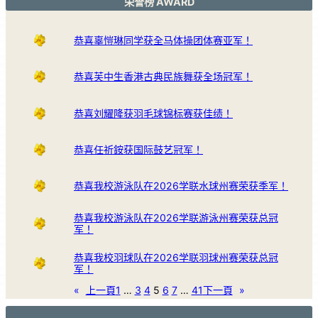
荣誉榜 AWARD
恭喜辜愷琳同学获全马体操团体赛亚军！
恭喜芙中生香港古典民族舞获全场冠军！
恭喜刘耀隆获羽毛球锦标赛获佳绩！
恭喜任祈銨获国际鼓艺冠军！
恭喜我校游泳队在2026学联水球州赛荣获季军！
恭喜我校游泳队在2026学联游泳州赛荣获总冠
军！
恭喜我校羽球队在2026学联羽球州赛荣获总冠
军！
«
上一頁
1
…
3
4
5
6
7
…
41
下一頁
»