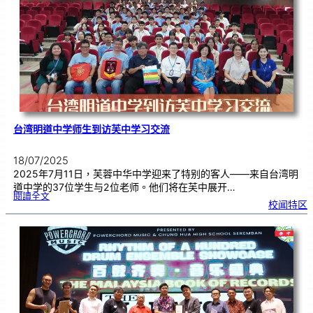
颁
奖
|
用
创
意
来
传
达
爱
台湾明道中学师生到访芙中学习交流
18/07/2025
2025年7月11日，芙蓉中华中学迎来了特别的客人——来自台湾明
道中学的37位学生与2位老师。他们将在芙中展开…
:
閱讀全文
台
校闻特区
湾
明
道
中
学
师
生
到
访
芙
中
学
习
交
流