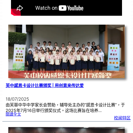
芙中感恩卡设计比赛颁奖 | 用创意来传达爱
18/07/2025
由芙蓉中华中学家长会赞助，辅导处主办的“感恩卡设计比赛”，于
2025年7月16日举行颁奖仪式。这场比赛旨在培养…
:
閱讀全文
芙
校闻特区
中
感
恩
卡
设
计
比
赛