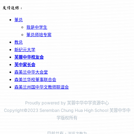
友情连结：
董总
我是中学生
董总师培专案
教总
新纪元大学
芙蓉中华校友会
芙中家长会
森美兰中华大会堂
森美兰华校董事联合会
森美兰州国中华文教师联谊会
Proudly powered by 芙蓉中华中学资源中心
Copyright©2023 Seremban Chung Hua High School 芙蓉中华中
学版权所有
目前共有
，浏览次数为