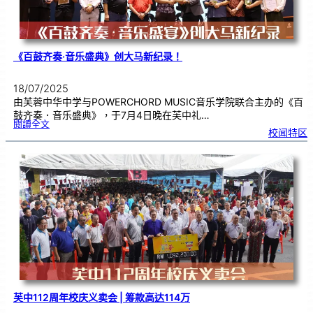
《百鼓齐奏·音乐盛典》创大马新纪录！
18/07/2025
由芙蓉中华中学与POWERCHORD MUSIC音乐学院联合主办的《百
鼓齐奏．音乐盛典》，于7月4日晚在芙中礼…
:
閱讀全文
《
校闻特区
百
鼓
齐
奏
·
音
乐
盛
典
》
创
大
马
新
纪
录
！
芙中112周年校庆义卖会 | 筹款高达114万