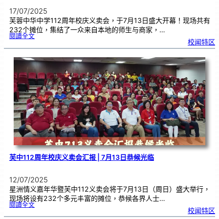
17/07/2025
芙蓉中华中学112周年校庆义卖会，于7月13日盛大开幕！现场共有
232个摊位，集结了一众来自本地的师生与商家，…
:
閱讀全文
芙
校闻特区
中
1
1
2
周
年
校
庆
义
卖
会
|
筹
款
高
达
1
1
4
万
芙中112周年校庆义卖会汇报 | 7月13日恭候光临
12/07/2025
星洲情义嘉年华暨芙中112义卖会将于7月13日（周日）盛大举行，
现场将设有232个多元丰富的摊位，恭候各界人士…
:
閱讀全文
芙
校闻特区
中
1
1