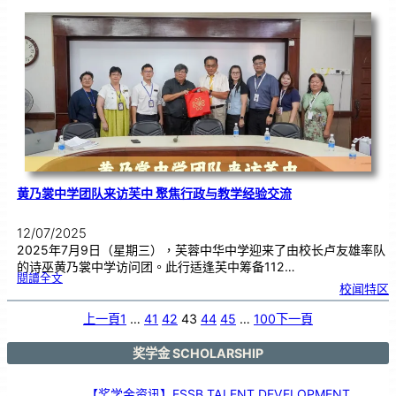
2
周
年
校
庆
义
卖
会
汇
报
|
7
月
1
3
日
恭
候
光
临
黄乃裳中学团队来访芙中 聚焦行政与教学经验交流
12/07/2025
2025年7月9日（星期三），芙蓉中华中学迎来了由校长卢友雄率队
的诗巫黄乃裳中学访问团。此行适逢芙中筹备112…
:
閱讀全文
黄
校闻特区
乃
裳
中
学
团
上一頁
1
…
41
42
43
44
45
…
100
下一頁
队
来
访
芙
中
聚
奖学金 SCHOLARSHIP
焦
行
政
与
教
学
【奖学金资讯】ESSB TALENT DEVELOPMENT
经