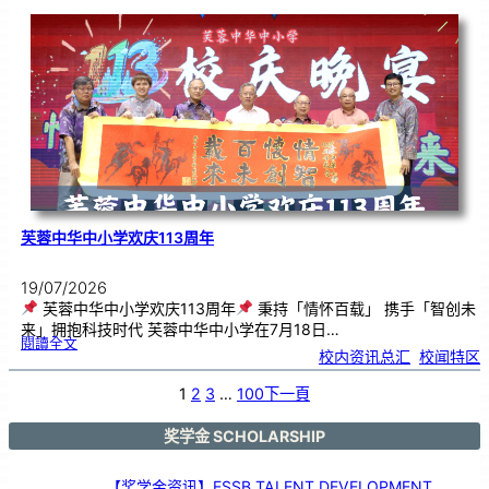
韵
．
工
笔
雅
集
．
长
荣
丹
青
》
书
画
展
开
幕
芙蓉中华中小学欢庆113周年
19/07/2026
芙蓉中华中小学欢庆113周年
秉持「情怀百载」 携手「智创未
来」拥抱科技时代 芙蓉中华中小学在7月18日…
:
閱讀全文
芙
校内资讯总汇
, 
校闻特区
蓉
中
华
中
小
1
2
3
…
100
下一頁
学
欢
庆
1
1
3
奖学金 SCHOLARSHIP
周
年
【奖学金资讯】ESSB TALENT DEVELOPMENT