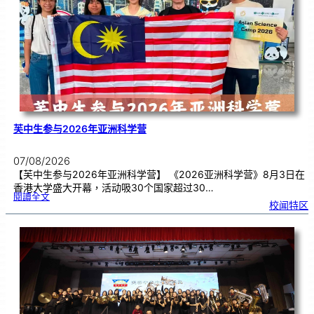
理
期
焦
虑
！
芙中生参与2026年亚洲科学营
07/08/2026
【芙中生参与2026年亚洲科学营】 《2026亚洲科学营》8月3日在
香港大学盛大开幕，活动吸30个国家超过30…
:
閱讀全文
芙
校闻特区
中
生
参
与
2
0
2
6
年
亚
洲
科
学
营