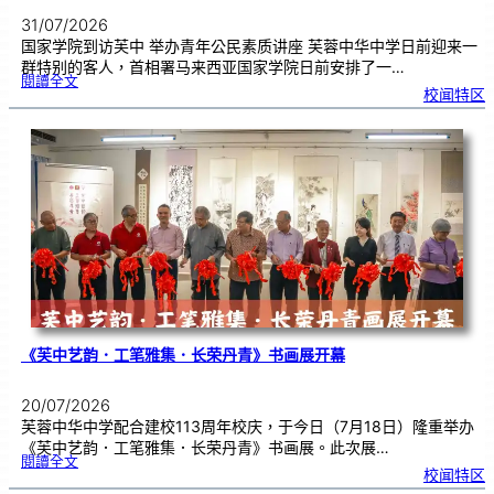
31/07/2026
国家学院到访芙中 举办青年公民素质讲座 芙蓉中华中学日前迎来一
群特别的客人，首相署马来西亚国家学院日前安排了一…
:
閱讀全文
努
校闻特区
鲁
与
国
家
学
院
到
访
芙
中
分
享
青
年
领
袖
素
质
讲
座
《芙中艺韵．工笔雅集．长荣丹青》书画展开幕
20/07/2026
芙蓉中华中学配合建校113周年校庆，于今日（7月18日）隆重举办
《芙中艺韵．工笔雅集．长荣丹青》书画展。此次展…
:
閱讀全文
《
校闻特区
芙
中
艺