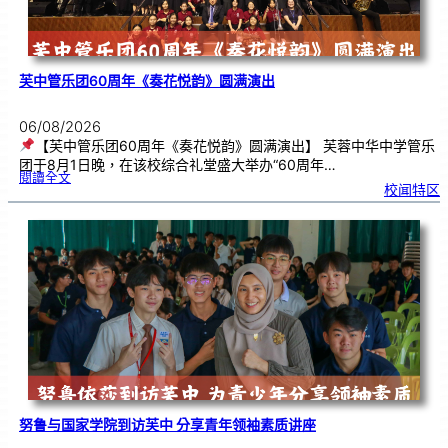
芙中管乐团60周年《奏花悦韵》圆满演出
06/08/2026
【芙中管乐团60周年《奏花悦韵》圆满演出】 芙蓉中华中学管乐
团于8月1日晚，在该校综合礼堂盛大举办“60周年…
:
閱讀全文
芙
校闻特区
中
管
乐
团
6
0
周
年
《
奏
花
悦
韵
》
圆
满
演
出
努鲁与国家学院到访芙中 分享青年领袖素质讲座