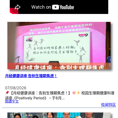
月经健康讲座 告别生理期焦虑！
07/08/2026
【月经健康讲座：告别生理期焦虑！】
校园生理期健康科普
讲座《Positively Period》，于8月…
:
閱讀全文
月
校闻特区
经
健
康
讲
座
告
别
生