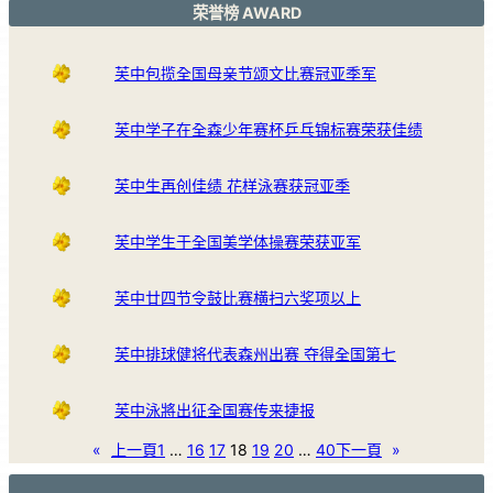
荣誉榜 AWARD
芙中包揽全国母亲节颂文比赛冠亚季军
芙中学子在全森少年赛杯乒乓锦标赛荣获佳绩
芙中生再创佳绩 花样泳赛获冠亚季
芙中学生于全国美学体操赛荣获亚军
芙中廿四节令鼓比赛横扫六奖项以上
芙中排球健将代表森州出赛 夺得全国第七
芙中泳將出征全国赛传来捷报
«
上一頁
1
…
16
17
18
19
20
…
40
下一頁
»