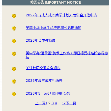
校园公告 IMPORTANT NOTICE
2027年《成人成才助学计划》助学金开放申请
芙蓉中华中学手机应用程式启用通知
2026年芙中教育展
芙中举办“没骨画”美术工作坊，即日接受报名盼各界参
与
关注校园交通安全通告
2026年高三成年礼通告
2026年5月及6月份假期公告
上一頁
1
2
3
4
…
17
下一頁