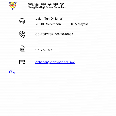
Jalan Tun Dr. Ismail,
70200 Seremban, N.S.D.K. Malaysia
06-7612782, 06-7646984
06-7621890
chhsban@chhsban.edu.my
登入