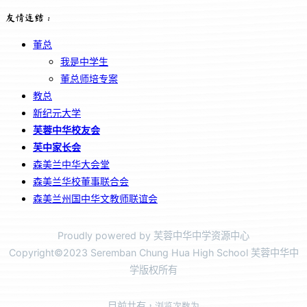
友情连结：
董总
我是中学生
董总师培专案
教总
新纪元大学
芙蓉中华校友会
芙中家长会
森美兰中华大会堂
森美兰华校董事联合会
森美兰州国中华文教师联谊会
Proudly powered by 芙蓉中华中学资源中心
Copyright©2023 Seremban Chung Hua High School 芙蓉中华中
学版权所有
目前共有
，浏览次数为