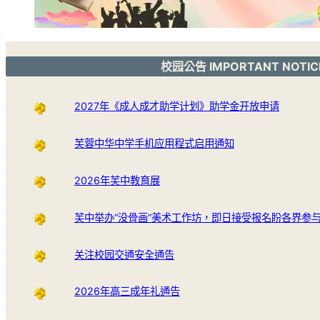
校园公告 IMPORTANT NOTIC
2027年《成人成才助学计划》助学金开放申请
芙蓉中华中学手机应用程式启用通知
2026年芙中教育展
芙中举办“没骨画”美术工作坊，即日接受报名盼各界参
关注校园交通安全通告
2026年高三成年礼通告