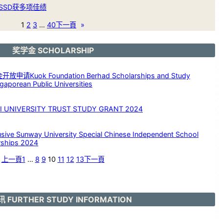
SSD获多项佳绩
1
2
3
…
40
下一頁
»
奖学金 SCHOLARSHIP
请Kuok Foundation Berhad Scholarships and Study
aporean Public Universities
NIVERSITY TRUST STUDY GRANT 2024
 Sunway University Special Chinese Independent School
rships 2024
上一頁
1
…
8
9
10
11
12
13
下一頁
 FURTHER STUDY INFORMATION