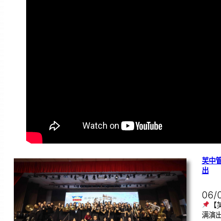
芙中
出
06/
【
满演出