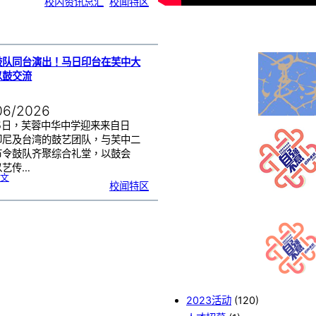
校内资讯总汇
, 
校闻特区
中
生
获
国
际
物
理
奥
赛
金
牌
！
鼓队同台演出！马日印台在芙中大
以鼓交流
06/2026
25日，芙蓉中华中学迎来来自日
印尼及台湾的鼓艺团队，与芙中二
节令鼓队齐聚综合礼堂，以鼓会
以艺传…
:
文
四
校闻特区
国
鼓
队
同
台
演
出
！
马
日
印
台
在
芙
中
大
舞
台
以
鼓
交
流
2023活动
(120)