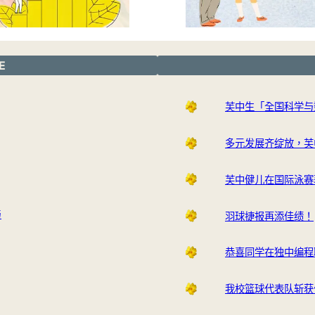
E
芙中生「全国科学与
多元发展齐绽放，芙
芙中健儿在国际泳赛
与
羽球捷报再添佳绩！
恭喜同学在独中编程
我校篮球代表队斩获