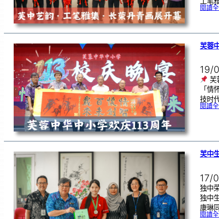
工笔
閱讀全
芙蓉中
19/
芙
「情
技时代
閱讀全
芙中
17/
独中荣
独中
康琳同
閱讀全