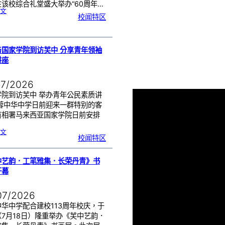
该校综合礼堂盛大举办“60周年…
:
文
芙
校闻特区
中
管
乐
团
6
0
周
年
《
奏
与国家学院到访芙中 分享青年领袖
花
悦
讲座
韵
》
圆
满
演
出
07/2026
学院到访芙中 举办青年公民素质讲
芙蓉中华中学日前迎来一群特别的客
首相署马来西亚国家学院日前安排
…
:
文
努
校闻特区
鲁
与
国
家
学
院
到
中艺韵．工笔雅集．长荣丹青》书
访
芙
中
开幕
分
享
青
年
领
袖
07/2026
素
质
讲
座
华中学配合建校113周年校庆，于
（7月18日）隆重举办《芙中艺韵．