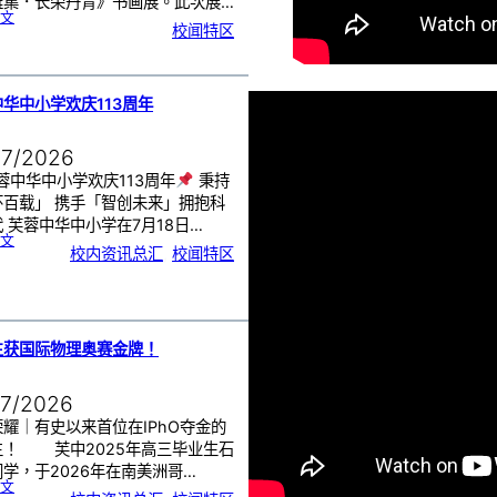
雅集．长荣丹青》书画展。此次展…
:
文
《
校闻特区
芙
中
艺
韵
．
工
笔
雅
集
．
华中小学欢庆113周年
长
荣
丹
青
》
书
07/2026
画
展
开
幕
蓉中华中小学欢庆113周年
秉持
怀百载」 携手「智创未来」拥抱科
 芙蓉中华中小学在7月18日…
:
文
芙
校内资讯总汇
, 
校闻特区
蓉
中
华
中
小
学
欢
庆
1
1
3
周
生获国际物理奥赛金牌！
年
07/2026
耀｜有史以来首位在IPhO夺金的
生！ 芙中2025年高三毕业生石
学，于2026年在南美洲哥…
:
文
芙