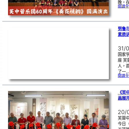
晚，在
閱讀全
努鲁
素质
31/
国家
座 
人，
了一
閱讀全
《芙
画展
20/
芙蓉中
今日