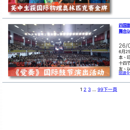
四国
舞台
26/
6月
本、
十四
友、
閱讀全
1
2
3
…
99
下一頁