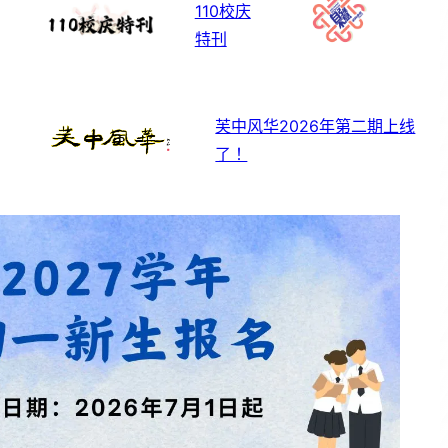
110校庆
特刊
芙中风华2026年第二期上线
了！