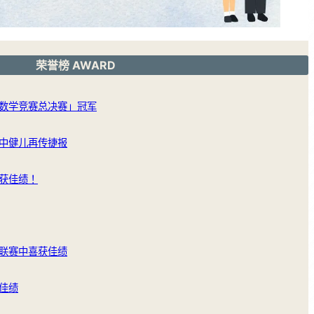
荣誉榜 AWARD
数学竞赛总决赛」冠军
中健儿再传捷报
获佳绩！
联赛中喜获佳绩
佳绩