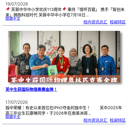
19/07/2026
芙蓉中华中小学欢庆113周年
秉持「情怀百载」 携手「智创未
来」拥抱科技时代 芙蓉中华中小学在7月18日…
:
閱讀全文
芙
校内资讯总汇
, 
校闻特区
蓉
中
华
中
小
学
欢
庆
1
1
3
周
年
芙中生获国际物理奥赛金牌！
17/07/2026
独中荣耀｜有史以来首位在IPhO夺金的独中生！ 芙中2025年
高三毕业生石康琳同学，于2026年在南美洲哥…
:
閱讀全文
芙
校内资讯总汇
, 
校闻特区
中
生
获
国