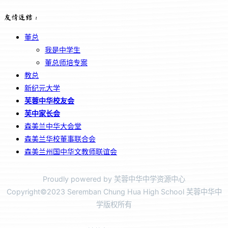
友情连结：
董总
我是中学生
董总师培专案
教总
新纪元大学
芙蓉中华校友会
芙中家长会
森美兰中华大会堂
森美兰华校董事联合会
森美兰州国中华文教师联谊会
Proudly powered by 芙蓉中华中学资源中心
Copyright©2023 Seremban Chung Hua High School 芙蓉中华中
学版权所有