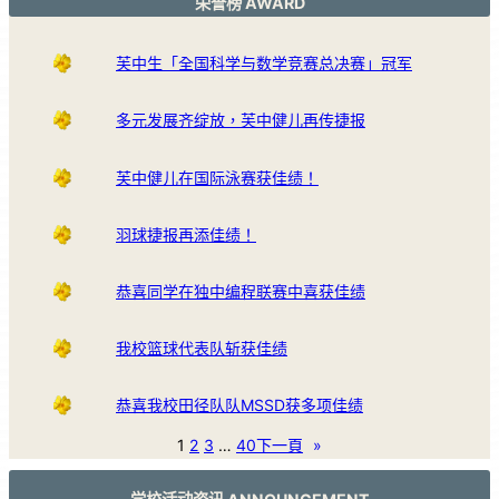
荣誉榜 AWARD
芙中生「全国科学与数学竞赛总决赛」冠军
多元发展齐绽放，芙中健儿再传捷报
芙中健儿在国际泳赛获佳绩！
羽球捷报再添佳绩！
恭喜同学在独中编程联赛中喜获佳绩
我校篮球代表队斩获佳绩
恭喜我校田径队队MSSD获多项佳绩
1
2
3
…
40
下一頁
»