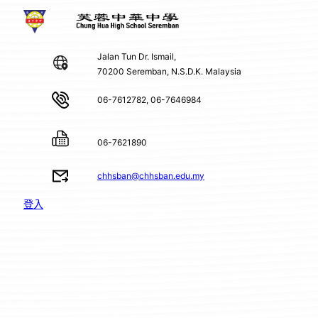
Jalan Tun Dr. Ismail,
70200 Seremban, N.S.D.K. Malaysia
06-7612782, 06-7646984
06-7621890
chhsban@chhsban.edu.my
登入