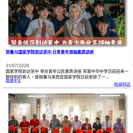
奏
花
悦
韵
》
圆
满
演
出
努鲁与国家学院到访芙中 分享青年领袖素质讲座
31/07/2026
国家学院到访芙中 举办青年公民素质讲座 芙蓉中华中学日前迎来一
群特别的客人，首相署马来西亚国家学院日前安排了一…
:
閱讀全文
努
校闻特区
鲁
与
国
家
学
院
到
访
芙
中
分
享
青
年
领
袖
素
质
讲
座