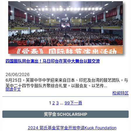
际
物
理
奥
赛
金
牌
！
四国鼓队同台演出！马日印台在芙中大舞台以鼓交流
26/06/2026
6月25日，芙蓉中华中学迎来来自日本、印尼及台湾的鼓艺团队，与
芙中二十四节令鼓队齐聚综合礼堂，以鼓会友、以艺传…
:
閱讀全文
四
校闻特区
国
鼓
队
同
台
1
2
3
…
99
下一頁
演
出
！
马
日
印
奖学金 SCHOLARSHIP
台
在
芙
中
大
舞
2024 郭氏基金奖学金开放申请Kuok Foundation
台
以