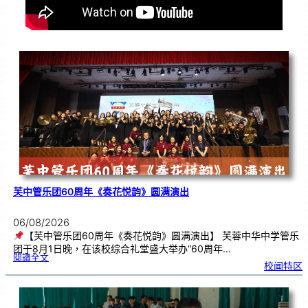
芙中管乐团60周年《奏花悦韵》圆满演出
06/08/2026
【芙中管乐团60周年《奏花悦韵》圆满演出】 芙蓉中华中学管乐
团于8月1日晚，在该校综合礼堂盛大举办“60周年…
:
閱讀全文
芙
校闻特区
中
管
乐
团
6
0
周
年
《