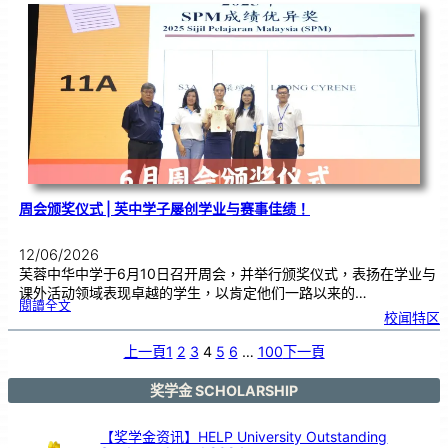
试
作
答
技
巧
工
作
坊
，
助
力
学
生
提
升
考
试
能
力
周会颁奖仪式 | 芙中学子屡创学业与赛事佳绩！
12/06/2026
芙蓉中华中学于6月10日召开周会，并举行颁奖仪式，表扬在学业与
课外活动领域表现卓越的学生，以肯定他们一路以来的…
:
閱讀全文
周
校闻特区
会
颁
奖
仪
式
上一頁
1
2
3
4
5
6
…
100
下一頁
|
芙
中
学
子
屡
奖学金 SCHOLARSHIP
创
学
业
与
赛
事
【奖学金资讯】HELP University Outstanding
佳
绩