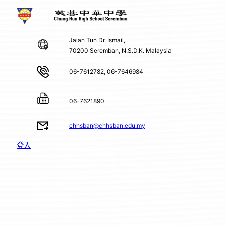
Jalan Tun Dr. Ismail,
70200 Seremban, N.S.D.K. Malaysia
06-7612782, 06-7646984
06-7621890
chhsban@chhsban.edu.my
登入