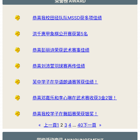
荣誉榜 AWARD
恭喜我校田径队队MSSD获多项佳绩
洪千惠甲象棋公开赛获第5名
恭喜彭丽诗荣获武术赛事佳绩
恭喜刘沛萱羽球赛再传佳绩
芙中学子在华语朗诵赛等获佳绩！
恭喜邓嘉乐和李心琳在武术赛收获3金2银！
恭喜我校学子在舞蹈赛荣获银奖！
«
上一頁
1
2
3
4
…
40
下一頁
»