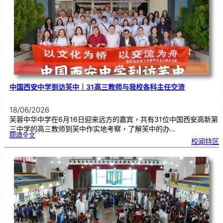
预
售
已
开
展
中国西安中学到访芙中｜31高三教师与我校各科主任交流
18/06/2026
芙蓉中华中学在6月16日迎来远方的嘉宾，共有31位中国西安高新第
三中学的高三教师到芙中作实地考察，了解芙中的办…
:
閱讀全文
中
校闻特区
国
西
安
中
学
到
访
芙
中
｜
3
1
高
三
教
师
与
我
校
各
科
主
任
交