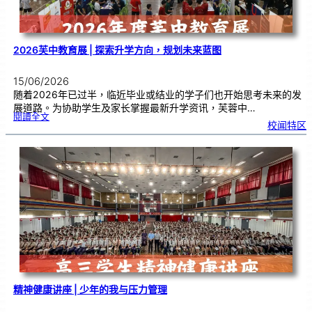
流
2026芙中教育展 | 探索升学方向，规划未来蓝图
15/06/2026
随着2026年已过半，临近毕业或结业的学子们也开始思考未来的发
展道路。为协助学生及家长掌握最新升学资讯，芙蓉中…
:
閱讀全文
2
校闻特区
0
2
6
芙
中
教
育
展
|
探
索
升
学
方
向
，
规
划
未
来
蓝
图
精神健康讲座 | 少年的我与压力管理