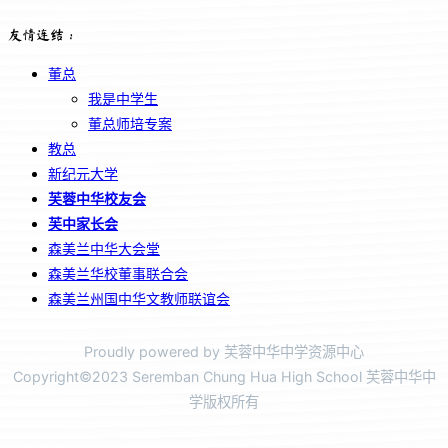
友情连结：
董总
我是中学生
董总师培专案
教总
新纪元大学
芙蓉中华校友会
芙中家长会
森美兰中华大会堂
森美兰华校董事联合会
森美兰州国中华文教师联谊会
Proudly powered by 芙蓉中华中学资源中心
Copyright©2023 Seremban Chung Hua High School 芙蓉中华中
学版权所有