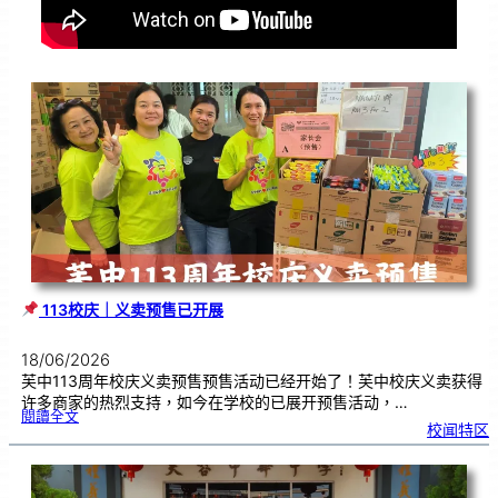
113校庆｜义卖预售已开展
18/06/2026
芙中113周年校庆义卖预售预售活动已经开始了！芙中校庆义卖获得
许多商家的热烈支持，如今在学校的已展开预售活动，…
:
閱讀全文
校闻特区
1
1
3
校
庆
｜
义
卖