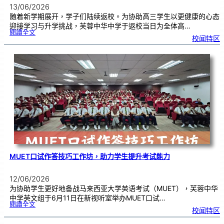
13/06/2026
随着新学期展开，学子们陆续返校。为协助高三学生以更健康的心态
迎接学习与升学挑战，芙蓉中华中学于返校当日为全体高…
:
閱讀全文
精
校闻特区
神
健
康
讲
座
|
少
年
的
我
与
压
力
管
理
MUET口试作答技巧工作坊，助力学生提升考试能力
12/06/2026
为协助学生更好地备战马来西亚大学英语考试（MUET），芙蓉中华
中学英文组于6月11日在新视听室举办MUET口试…
:
閱讀全文
M
校闻特区
U
E
T
口