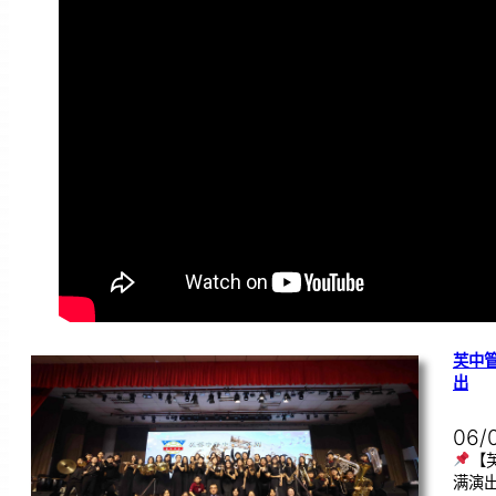
芙中
出
06/
【
满演出