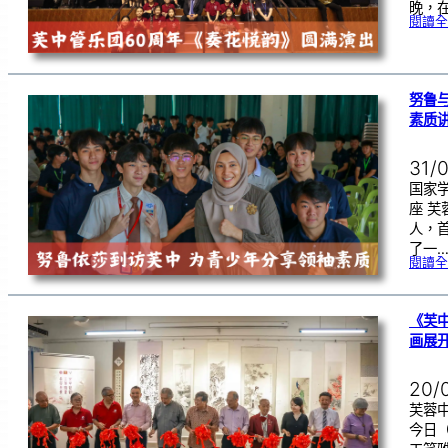
晚，在
閱讀全
努鲁
素质
31/
国家
座 
人，
了一
閱讀全
《芙
画展
20/
芙蓉中
今日