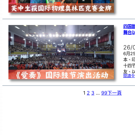
四国
舞台
26/
6月
本、
十四
友、
閱讀全
1
2
3
…
99
下一頁