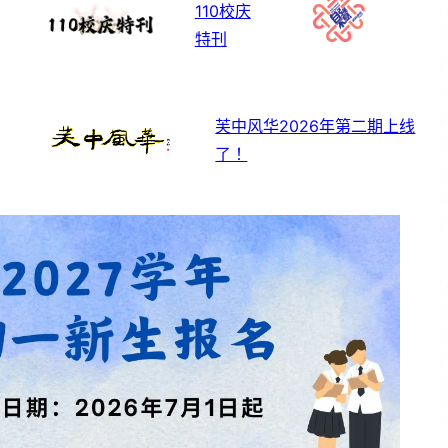
110校庆
特刊
芙中风华2026年第二期上线
了！