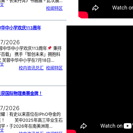
雅集．长荣丹青》书画展。此次展…
:
文
《
校闻特区
芙
中
艺
韵
．
工
笔
雅
集
．
华中小学欢庆113周年
长
荣
丹
青
》
书
07/2026
画
展
开
幕
蓉中华中小学欢庆113周年
秉持
怀百载」 携手「智创未来」拥抱科
 芙蓉中华中小学在7月18日…
:
文
芙
校内资讯总汇
, 
校闻特区
蓉
中
华
中
小
学
欢
庆
1
1
3
周
生获国际物理奥赛金牌！
年
07/2026
耀｜有史以来首位在IPhO夺金的
生！ 芙中2025年高三毕业生石
学，于2026年在南美洲哥…
:
文
芙