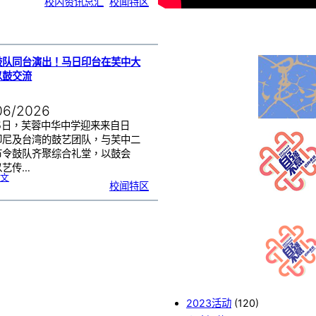
校内资讯总汇
, 
校闻特区
中
生
获
国
际
物
理
奥
赛
金
牌
！
鼓队同台演出！马日印台在芙中大
以鼓交流
06/2026
25日，芙蓉中华中学迎来来自日
印尼及台湾的鼓艺团队，与芙中二
节令鼓队齐聚综合礼堂，以鼓会
以艺传…
:
文
四
校闻特区
国
鼓
队
同
台
演
出
！
马
日
印
台
在
芙
中
大
舞
台
以
鼓
交
流
2023活动
(120)