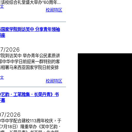
该校综合礼堂盛大举办“60周年…
:
文
芙
校闻特区
中
管
乐
团
6
0
周
年
《
奏
与国家学院到访芙中 分享青年领袖
花
悦
讲座
韵
》
圆
满
演
出
07/2026
学院到访芙中 举办青年公民素质讲
芙蓉中华中学日前迎来一群特别的客
首相署马来西亚国家学院日前安排
…
:
文
努
校闻特区
鲁
与
国
家
学
院
到
中艺韵．工笔雅集．长荣丹青》书
访
芙
中
开幕
分
享
青
年
领
袖
07/2026
素
质
讲
座
华中学配合建校113周年校庆，于
（7月18日）隆重举办《芙中艺韵．