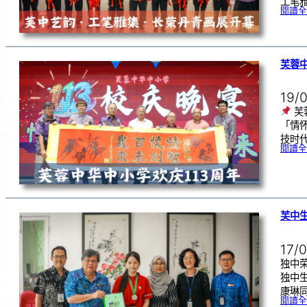
工笔
閱讀全
芙蓉中
19/
芙
「情
技时代
閱讀全
芙中
17/
独中荣
独中
康琳同
閱讀全