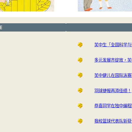
E
芙中生「全国科学与
多元发展齐绽放，芙
芙中健儿在国际泳赛
羽球捷报再添佳绩！
恭喜同学在独中编程
我校篮球代表队斩获