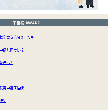
荣誉榜 AWARD
数学竞赛总决赛」冠军
中健儿再传捷报
获佳绩！
联赛中喜获佳绩
佳绩