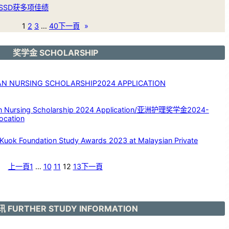
SSD获多项佳绩
1
2
3
…
40
下一頁
»
奖学金 SCHOLARSHIP
NURSING SCHOLARSHIP2024 APPLICATION
rsing Scholarship 2024 Application/亚洲护理奖学金2024-
ocation
Foundation Study Awards 2023 at Malaysian Private
上一頁
1
…
10
11
12
13
下一頁
 FURTHER STUDY INFORMATION