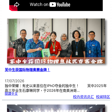
芙中生获国际物理奥赛金牌！
17/07/2026
独中荣耀｜有史以来首位在IPhO夺金的独中生！ 芙中2025年
高三毕业生石康琳同学，于2026年在南美洲哥…
:
閱讀全文
芙
校内资讯总汇
, 
校闻特区
中
生
获
国
际
物
理
奥
赛