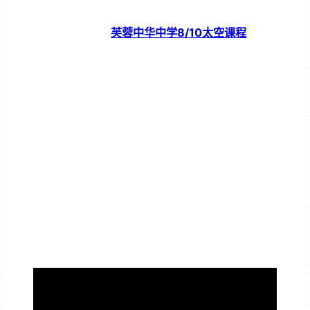
芙蓉中华中学8/10太空课程