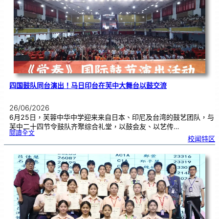
金
牌
！
四国鼓队同台演出！马日印台在芙中大舞台以鼓交流
26/06/2026
6月25日，芙蓉中华中学迎来来自日本、印尼及台湾的鼓艺团队，与
芙中二十四节令鼓队齐聚综合礼堂，以鼓会友、以艺传…
:
閱讀全文
四
校闻特区
国
鼓
队
同
台
演
出
！
马
日
印
台
在
芙
中
大
舞
台
以
鼓
交
流