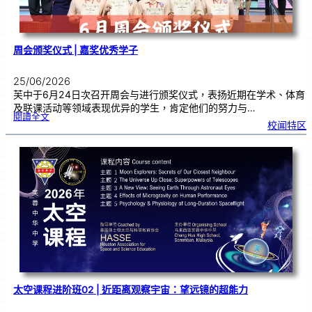
周会颁奖仪式 | 嘉奖优秀学子
25/06/2026
芙中于6月24日次召开周会与进行颁奖仪式，表扬近期在学术、体育
及联课活动等领域表现优异的学生，肯定他们的努力与…
:
閱讀全文
周
校闻特区
会
颁
奖
仪
式
|
嘉
奖
优
秀
学
子
太空课程进阶班02 | 近距离观察宇宙：望远镜的超能力