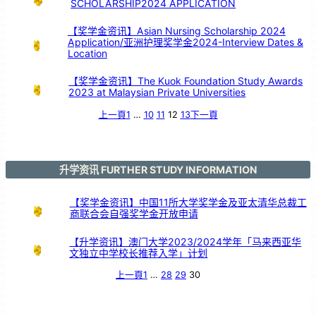
SCHOLARSHIP2024 APPLICATION
引
亲
情
共
鸣
【奖学金资讯】Asian Nursing Scholarship 2024
Application/亚洲护理奖学金2024-Interview Dates &
Location
【奖学金资讯】The Kuok Foundation Study Awards
2023 at Malaysian Private Universities
上一頁
1
…
10
11
12
13
下一頁
升学资讯 FURTHER STUDY INFORMATION
【奖学金资讯】中国11所大学奖学金及亚太清华总裁工
商联合会自强奖学金开放申请
【升学资讯】澳门大学2023/2024学年「马来西亚华
文独立中学校长推荐入学」计划
上一頁
1
…
28
29
30