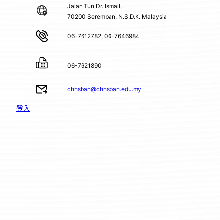
Jalan Tun Dr. Ismail,
70200 Seremban, N.S.D.K. Malaysia
06-7612782, 06-7646984
06-7621890
chhsban@chhsban.edu.my
登入