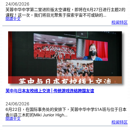
24/06/2026
芙蓉中华中学第二堂进阶版太空课程，即将在6月27日进行主题2的
课程！这一次，我们将目光聚焦于探索宇宙不可或缺的…
:
閱讀全文
太
校闻特区
空
课
程
进
阶
班
0
2
|
近
距
离
观
察
宇
宙
：
望
远
镜
的
超
能
力
芙中与日本友校线上交流 | 传统游戏连结跨国友谊
24/06/2026
6月22日，在国际事务处的安排下，芙蓉中华中学S1A班与位于日本
香川县三木町的Miki Junior High…
:
閱讀全文
芙
校闻特区
中
与
日
本