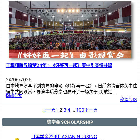
友
校
线
上
交
流
|
传
统
游
戏
连
结
跨
国
友
谊
工程师跨界追梦24年，《好好再一起》芙中引亲情共鸣
24/06/2026
由本地导演李子剑执导的电影《好好再一起》，日前邀请全体芙中住
宿生共同观赏，导演事后分享也展开了一场关于“勇敢追…
:
閱讀全文
工
校闻特区
程
师
跨
界
追
上一頁
1
2
3
4
…
100
下一頁
梦
2
4
年
，
《
奖学金 SCHOLARSHIP
好
好
再
一
起
》
【奖学金资讯】ASIAN NURSING
芙
中