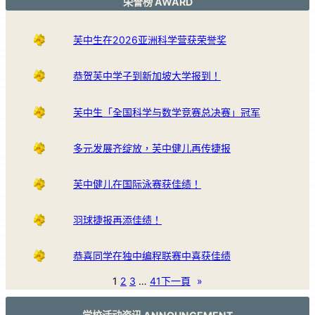
荣誉榜 AWARD
芙中生在2026亚洲科学营获荣誉奖
恭贺芙中学子到新加坡大学报到！
芙中生「全国科学与数学竞赛总决赛」冠军
多元发展齐绽放，芙中健儿再传捷报
芙中健儿在国际泳赛获佳绩！
羽球捷报再添佳绩！
恭喜同学在独中编程联赛中喜获佳绩
1
2
3
…
41
下一頁
»