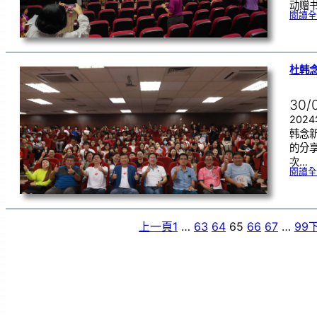
动赠
閱讀全
杜韩
30/
202
韩念
的分
次…
閱讀全
上一頁
1
…
63
64
65
66
67
…
99