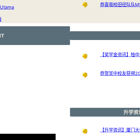
恭喜我校田径队队M
Utama
頁
NT
【奖学金资讯】独中
恭贺芙中校友获得20
升学资讯
【升学资讯】厦门大