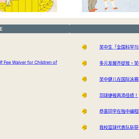
E
芙中生「全国科学与
Waiver for Children of
多元发展齐绽放，芙
芙中健儿在国际泳赛
羽球捷报再添佳绩！
恭喜同学在独中编程
我校篮球代表队斩获