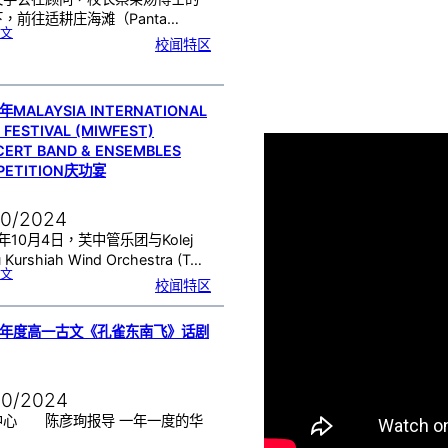
，前往适耕庄海滩（Panta…
:
文
适
校闻特区
耕
庄
海
滩
（
P
a
n
t
a
年MALAYSIA INTERNATIONAL
i
R
 FESTIVAL (MIWFEST)
e
d
a
ERT BAND & ENSEMBLES
n
g
,
PETITION庆功宴
S
e
k
i
n
c
h
10/2024
a
n
）
4年10月4日，芙中管乐团与Kolej
进
行
观
 Kurshiah Wind Orchestra (T…
星
活
:
文
动
2
校闻特区
0
2
4
年
M
a
l
24年度高一古文《孔雀东南飞》话剧
a
y
s
i
a
I
n
t
e
10/2024
r
n
a
t
中心 陈彦珣报导 一年一度的华
i
o
…
n
a