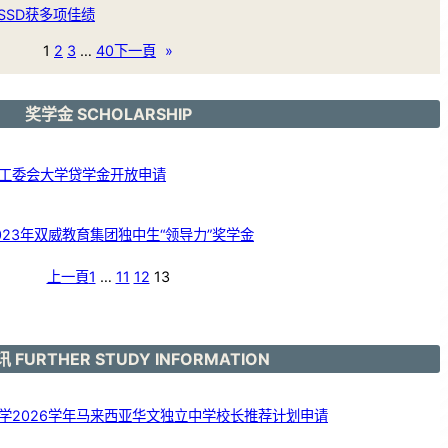
SSD获多项佳绩
1
2
3
…
40
下一頁
»
奖学金 SCHOLARSHIP
工委会大学贷学金开放申请
23年双威教育集团独中生“领导力”奖学金
上一頁
1
…
11
12
13
 FURTHER STUDY INFORMATION
学2026学年马来西亚华文独立中学校长推荐计划申请