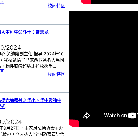
:
l
文
2
W
校闻特区
0
i
2
n
4
d
年
F
度
e
高
s
一
t
古
i
文
v
《
a
孔
l
雀
(
出人生》生命斗士：曾志龙
东
m
南
i
飞
w
》
F
话
E
剧
S
决
T
10/2024
赛
)
C
o
心 关迪隆副主任 报导 2024年10
n
c
e
日，我校邀请了马来西亚著名大馬國
r
t
B
名，腦性麻痺超級馬拉松選手…
a
n
:
文
d
《
&
校闻特区
跑
E
出
n
人
s
生
e
》
m
生
b
命
l
斗
e
士
s
：
C
曾
o
志
m
弘扬光前精神之华小、华中及独中
龙
p
e
t
仪式
i
t
i
o
n
庆
09/2024
功
宴
4年9月27日，由家风弘扬协会主办
光前精神，立人达人”全国教育宣导活