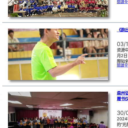
閱讀全
《跑
03/
资源中
月2
際知
閱讀全
森州
赠书
30/
202
的“