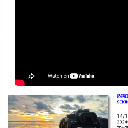
适耕庄
SEK
14/
202
学天