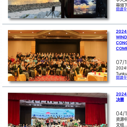
带领下
閱讀全
2024
WIND
CONC
COM
07/
202
Tunku
閱讀全
20
决赛
04/
资源
文组