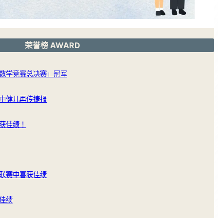
荣誉榜 AWARD
数学竞赛总决赛」冠军
中健儿再传捷报
获佳绩！
联赛中喜获佳绩
佳绩