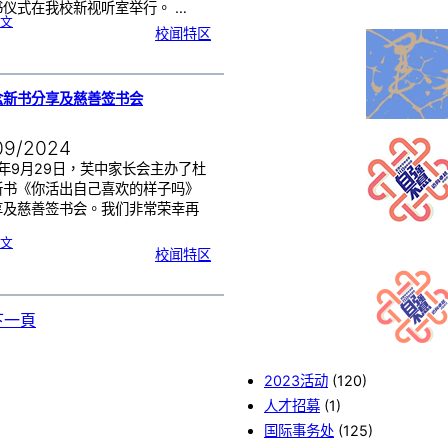
书仪式在我校新视听室举行。 …
:
文
森
校闻特区
州
弘
扬
光
前
精
神
之
华
小
念新书分享及慈善签书会
、
华
中
及
独
中
09/2024
赠
书
仪
式
4年9月29日，芙中家长会主办了杜
新书《你活出自己喜欢的样子吗》
享及慈善签书会。我们非常荣幸再
:
文
杜
校闻特区
韩
念
新
书
分
享
及
慈
善
下一頁
签
书
会
2023活动
(120)
人才招募
(1)
国际事务处
(125)