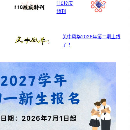
110校庆
特刊
芙中风华2026年第二期上线
了！