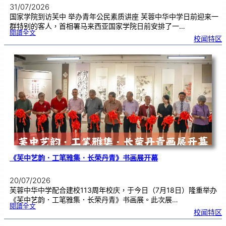
31/07/2026
国家学院到访芙中 举办青年公民素质讲座 芙蓉中华中学日前迎来一
群特别的客人，首相署马来西亚国家学院日前安排了一…
:
閱讀全文
努
校闻特区
鲁
与
国
家
学
院
到
访
芙
中
分
享
青
年
领
袖
素
质
讲
座
《芙中艺韵．工笔雅集．长荣丹青》书画展开幕
20/07/2026
芙蓉中华中学配合建校113周年校庆，于今日（7月18日）隆重举办
《芙中艺韵．工笔雅集．长荣丹青》书画展。此次展…
:
閱讀全文
《
校闻特区
芙
中
艺
韵