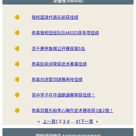
荣誉榜 AWARD
我校篮球代表队斩获佳绩
恭喜我校田径队队MSSD获多项佳绩
洪千惠甲象棋公开赛获第5名
恭喜彭丽诗荣获武术赛事佳绩
恭喜刘沛萱羽球赛再传佳绩
芙中学子在华语朗诵赛等获佳绩！
恭喜邓嘉乐和李心琳在武术赛收获3金2银！
«
上一頁
1
2
3
4
…
41
下一頁
»