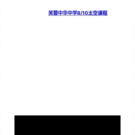
芙蓉中华中学8/10太空课程