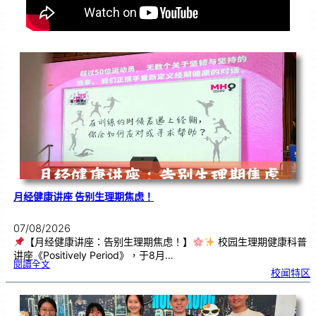
月经健康讲座 告别生理期焦虑！
07/08/2026
【月经健康讲座：告别生理期焦虑！】
校园生理期健康科普
讲座《Positively Period》，于8月…
:
閱讀全文
月
校闻特区
经
健
康
讲
座
告
别
生
理