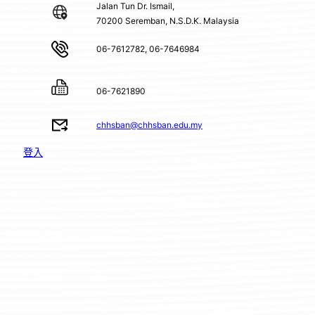
Jalan Tun Dr. Ismail,
70200 Seremban, N.S.D.K. Malaysia
06-7612782, 06-7646984
06-7621890
chhsban@chhsban.edu.my
登入