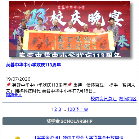
．
工
笔
雅
集
．
长
荣
丹
青
》
书
画
展
开
幕
芙蓉中华中小学欢庆113周年
19/07/2026
芙蓉中华中小学欢庆113周年
秉持「情怀百载」 携手「智创未
来」拥抱科技时代 芙蓉中华中小学在7月18日…
:
閱讀全文
芙
校内资讯总汇
, 
校闻特区
蓉
中
华
中
小
1
2
3
…
100
下一頁
学
欢
庆
1
1
3
奖学金 SCHOLARSHIP
周
年
【奖学金资讯】独中工委会大学贷学金开放申请