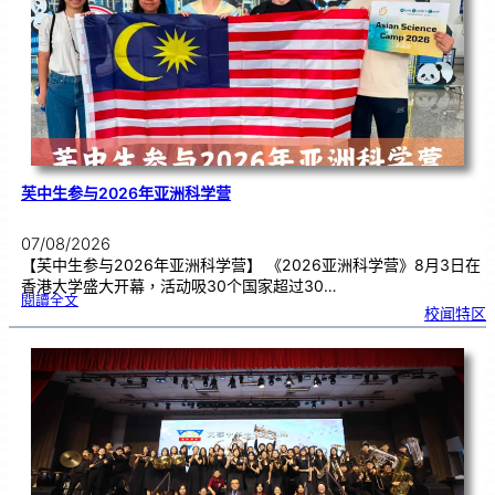
期
焦
虑
！
芙中生参与2026年亚洲科学营
07/08/2026
【芙中生参与2026年亚洲科学营】 《2026亚洲科学营》8月3日在
香港大学盛大开幕，活动吸30个国家超过30…
:
閱讀全文
芙
校闻特区
中
生
参
与
2
0
2
6
年
亚
洲
科
学
营