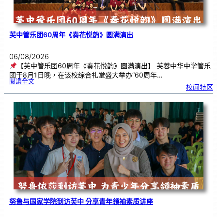
芙中管乐团60周年《奏花悦韵》圆满演出
06/08/2026
【芙中管乐团60周年《奏花悦韵》圆满演出】 芙蓉中华中学管乐
团于8月1日晚，在该校综合礼堂盛大举办“60周年…
:
閱讀全文
芙
校闻特区
中
管
乐
团
6
0
周
年
《
奏
花
悦
韵
》
圆
满
演
出
努鲁与国家学院到访芙中 分享青年领袖素质讲座