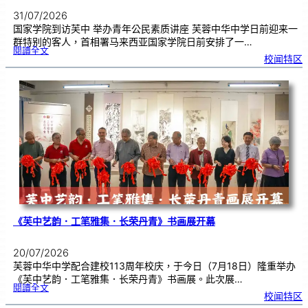
31/07/2026
国家学院到访芙中 举办青年公民素质讲座 芙蓉中华中学日前迎来一
群特别的客人，首相署马来西亚国家学院日前安排了一…
:
閱讀全文
努
校闻特区
鲁
与
国
家
学
院
到
访
芙
中
分
享
青
年
领
袖
素
质
讲
座
《芙中艺韵．工笔雅集．长荣丹青》书画展开幕
20/07/2026
芙蓉中华中学配合建校113周年校庆，于今日（7月18日）隆重举办
《芙中艺韵．工笔雅集．长荣丹青》书画展。此次展…
:
閱讀全文
《
校闻特区
芙
中
艺