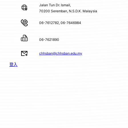
Jalan Tun Dr. Ismail,
70200 Seremban, N.S.D.K. Malaysia
06-7612782, 06-7646984
06-7621890
chhsban@chhsban.edu.my
登入