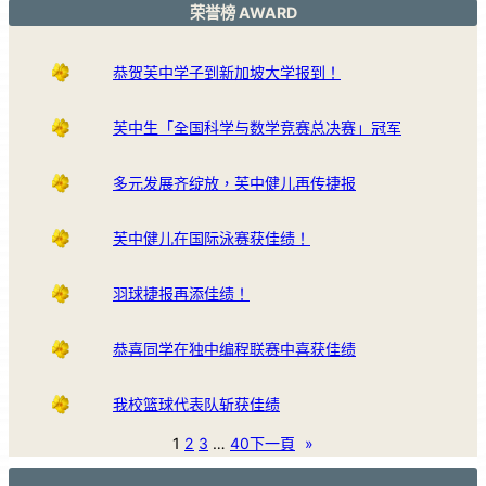
荣誉榜 AWARD
恭贺芙中学子到新加坡大学报到！
芙中生「全国科学与数学竞赛总决赛」冠军
多元发展齐绽放，芙中健儿再传捷报
芙中健儿在国际泳赛获佳绩！
羽球捷报再添佳绩！
恭喜同学在独中编程联赛中喜获佳绩
我校篮球代表队斩获佳绩
1
2
3
…
40
下一頁
»