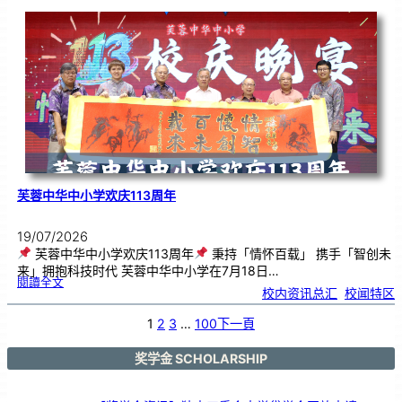
韵
．
工
笔
雅
集
．
长
荣
丹
青
》
书
画
展
开
幕
芙蓉中华中小学欢庆113周年
19/07/2026
芙蓉中华中小学欢庆113周年
秉持「情怀百载」 携手「智创未
来」拥抱科技时代 芙蓉中华中小学在7月18日…
:
閱讀全文
芙
校内资讯总汇
, 
校闻特区
蓉
中
华
中
小
1
2
3
…
100
下一頁
学
欢
庆
1
1
3
奖学金 SCHOLARSHIP
周
年