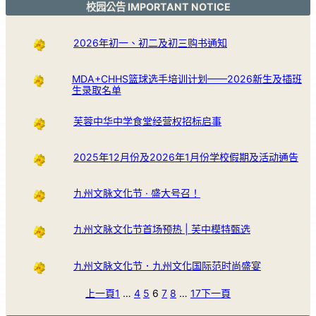
校园公告 IMPORTANT NOTICE
2026年初一、初二及初三购书通知
MDA+CHHS篮球选手培训计划——2026新生及插班
生录取名单
芙蓉中华中学食堂经营权招标启事
2025年12月份及2026年1月份学校假期及活动通告
九州文脉文化节 · 盛大号召！
九州文脉文化节首场预热 | 芙中模特甄选
九州文脉文化节．九州文化国际范时尚盛宴
上一頁
1
…
4
5
6
7
8
…
17
下一頁