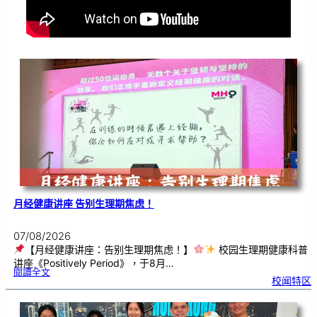
月经健康讲座 告别生理期焦虑！
07/08/2026
【月经健康讲座：告别生理期焦虑！】
校园生理期健康科普
讲座《Positively Period》，于8月…
:
閱讀全文
月
校闻特区
经
健
康
讲
座
告
别
生