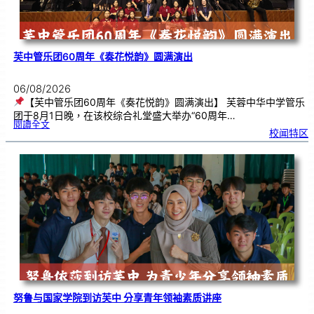
芙中管乐团60周年《奏花悦韵》圆满演出
06/08/2026
【芙中管乐团60周年《奏花悦韵》圆满演出】 芙蓉中华中学管乐
团于8月1日晚，在该校综合礼堂盛大举办“60周年…
:
閱讀全文
芙
校闻特区
中
管
乐
团
6
0
周
年
《
奏
花
悦
韵
》
圆
满
演
出
努鲁与国家学院到访芙中 分享青年领袖素质讲座