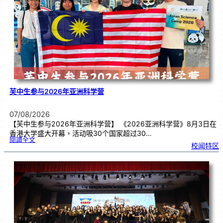
理
期
焦
虑
！
芙中生参与2026年亚洲科学营
07/08/2026
【芙中生参与2026年亚洲科学营】 《2026亚洲科学营》8月3日在
香港大学盛大开幕，活动吸30个国家超过30…
:
閱讀全文
芙
校闻特区
中
生
参
与
2
0
2
6
年
亚
洲
科
学
营