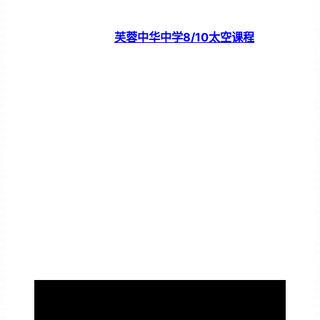
芙蓉中华中学8/10太空课程