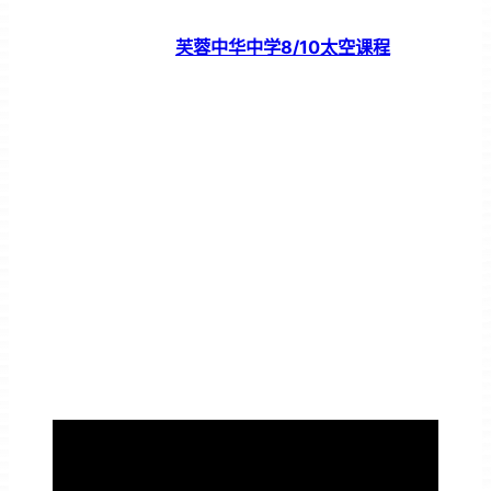
芙蓉中华中学8/10太空课程