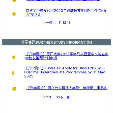
支
持
恭贺芙中校友获得2023年双威教育集团独中生“领导
力”奖学金
上一頁
1
…
11
12
13
升学资讯 FURTHER STUDY INFORMATION
【升学资讯】厦门大学2026学年马来西亚华文独立中
学校长推荐计划申请
【升学资讯】Final Call: Apply for HKMU 2025/26
Full-time Undergraduate Programmes by 31 May
2025
【升学资讯】国立台北科技大学侨生单独招生报名中
1
2
3
…
30
下一頁