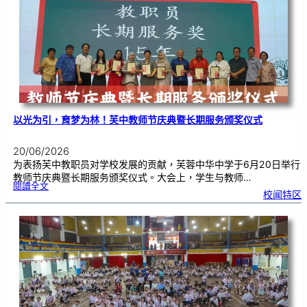
奖
仪
式
|
创
意
布
置
营
造
温
馨
校
园
以光为引，育梦为林！芙中教师节庆典暨长期服务颁奖仪式
20/06/2026
为表扬芙中教职员对学校发展的贡献，芙蓉中华中学于6月20日举行
教师节庆典暨长期服务颁奖仪式。大会上，学生与教师…
:
閱讀全文
以
校闻特区
光
为
引
，
育
梦
为
林
！
芙
中
教
师
节
庆
典
暨
长
期
服
务
颁
奖
仪