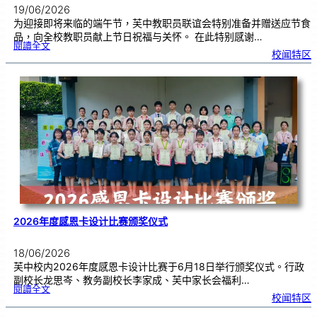
19/06/2026
为迎接即将来临的端午节，芙中教职员联谊会特别准备并赠送应节食
品，向全校教职员献上节日祝福与关怀。 在此特别感谢…
:
閱讀全文
端
校闻特区
午
节
快
乐
，
芙
中
教
师
们
！
2026年度感恩卡设计比赛颁奖仪式
18/06/2026
芙中校内2026年度感恩卡设计比赛于6月18日举行颁奖仪式。行政
副校长龙思岑、教务副校长李家成、芙中家长会福利…
:
閱讀全文
2
校闻特区
0
2
6
年