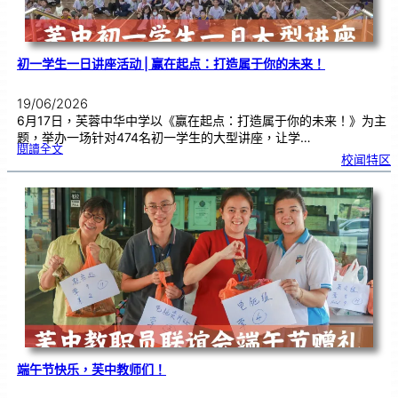
式
初一学生一日讲座活动 | 赢在起点：打造属于你的未来！
19/06/2026
6月17日，芙蓉中华中学以《赢在起点：打造属于你的未来！》为主
题，举办一场针对474名初一学生的大型讲座，让学…
:
閱讀全文
初
校闻特区
一
学
生
一
日
讲
座
活
动
|
赢
在
起
点
：
打
造
属
于
你
的
未
来
！
端午节快乐，芙中教师们！