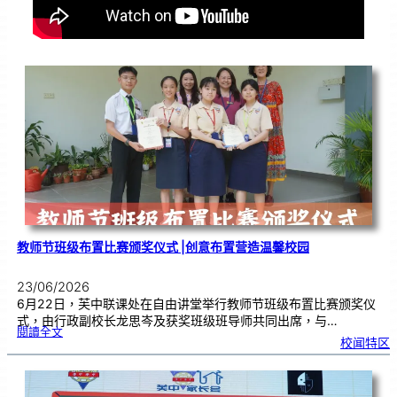
教师节班级布置比赛颁奖仪式 |创意布置营造温馨校园
23/06/2026
6月22日，芙中联课处在自由讲堂举行教师节班级布置比赛颁奖仪
式，由行政副校长龙思岑及获奖班级班导师共同出席，与…
:
閱讀全文
教
校闻特区
师
节
班
级
布
置
比
赛
颁