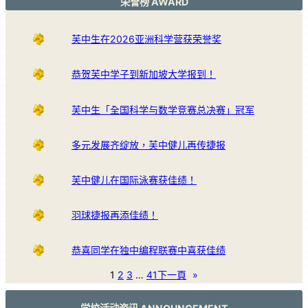
荣誉榜 AWARD
芙中生在2026亚洲科学营获荣誉奖
恭贺芙中学子到新加坡大学报到！
芙中生「全国科学与数学竞赛总决赛」冠军
多元发展齐绽放，芙中健儿再传捷报
芙中健儿在国际泳赛获佳绩！
羽球捷报再添佳绩！
恭喜同学在独中编程联赛中喜获佳绩
1
2
3
…
41
下一頁
»