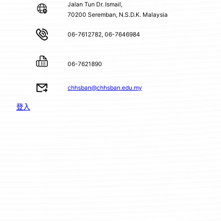
Jalan Tun Dr. Ismail,
70200 Seremban, N.S.D.K. Malaysia
06-7612782, 06-7646984
06-7621890
chhsban@chhsban.edu.my
登入