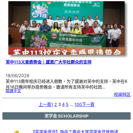
度
感
恩
卡
设
计
比
赛
颁
奖
仪
式
芙中113义卖造势会｜感恩广大华社群众的支持
18/06/2026
芙中113周年校庆已经进入倒数，为了感谢对芙中的支持，芙中在6
月16日晚间举办造势晚会，邀请所有支持芙中的社团…
:
閱讀全文
芙
校闻特区
中
1
1
3
义
上一頁
1
2
3
4
5
…
100
下一頁
卖
造
势
会
｜
感
奖学金 SCHOLARSHIP
恩
广
大
华
社
群
众
【奖学金资讯】独中工委会大学贷学金开放申请
的