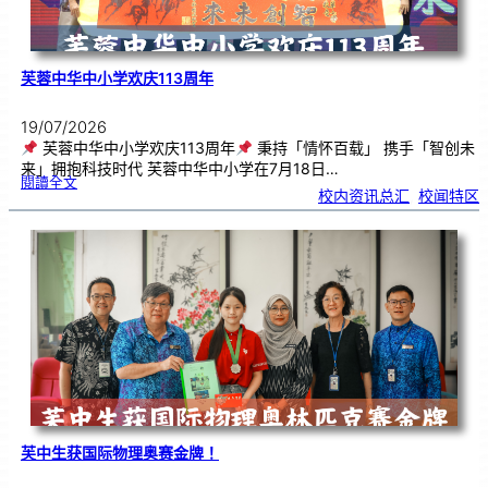
芙蓉中华中小学欢庆113周年
19/07/2026
芙蓉中华中小学欢庆113周年
秉持「情怀百载」 携手「智创未
来」拥抱科技时代 芙蓉中华中小学在7月18日…
:
閱讀全文
芙
校内资讯总汇
, 
校闻特区
蓉
中
华
中
小
学
欢
庆
1
1
3
周
年
芙中生获国际物理奥赛金牌！