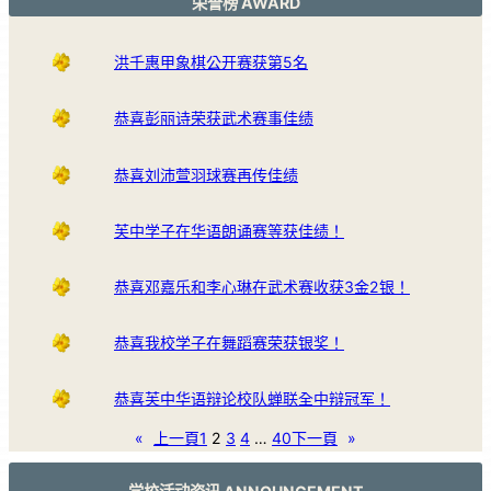
荣誉榜 AWARD
洪千惠甲象棋公开赛获第5名
恭喜彭丽诗荣获武术赛事佳绩
恭喜刘沛萱羽球赛再传佳绩
芙中学子在华语朗诵赛等获佳绩！
恭喜邓嘉乐和李心琳在武术赛收获3金2银！
恭喜我校学子在舞蹈赛荣获银奖！
恭喜芙中华语辩论校队蝉联全中辩冠军！
«
上一頁
1
2
3
4
…
40
下一頁
»