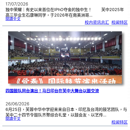
17/07/2026
独中荣耀｜有史以来首位在IPhO夺金的独中生！ 芙中2025年
高三毕业生石康琳同学，于2026年在南美洲哥…
:
閱讀全文
芙
校内资讯总汇
, 
校闻特区
中
生
获
国
际
物
理
奥
赛
金
牌
！
四国鼓队同台演出！马日印台在芙中大舞台以鼓交流
26/06/2026
6月25日，芙蓉中华中学迎来来自日本、印尼及台湾的鼓艺团队，与
芙中二十四节令鼓队齐聚综合礼堂，以鼓会友、以艺传…
:
閱讀全文
四
校闻特区
国
鼓
队
同