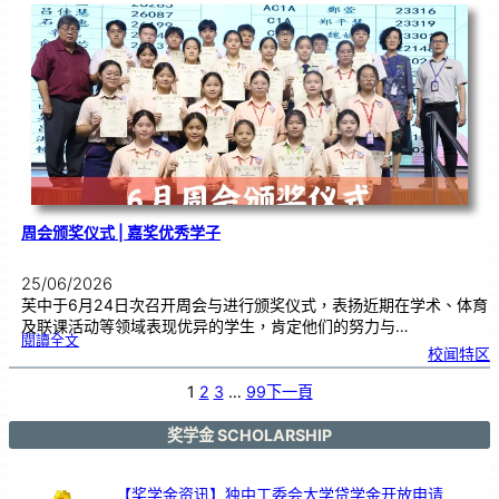
台
演
出
！
马
日
印
台
在
芙
中
大
舞
台
以
鼓
交
流
周会颁奖仪式 | 嘉奖优秀学子
25/06/2026
芙中于6月24日次召开周会与进行颁奖仪式，表扬近期在学术、体育
及联课活动等领域表现优异的学生，肯定他们的努力与…
:
閱讀全文
周
校闻特区
会
颁
奖
仪
式
1
2
3
…
99
下一頁
|
嘉
奖
优
秀
学
奖学金 SCHOLARSHIP
子
【奖学金资讯】独中工委会大学贷学金开放申请