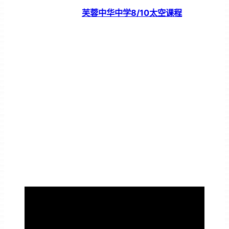
芙蓉中华中学8/10太空课程