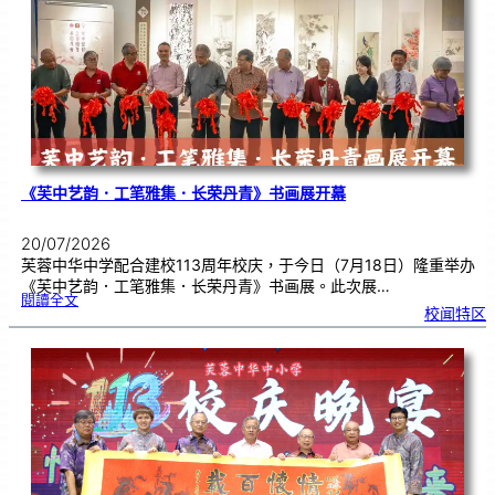
中
分
享
青
年
领
袖
素
质
讲
座
《芙中艺韵．工笔雅集．长荣丹青》书画展开幕
20/07/2026
芙蓉中华中学配合建校113周年校庆，于今日（7月18日）隆重举办
《芙中艺韵．工笔雅集．长荣丹青》书画展。此次展…
:
閱讀全文
《
校闻特区
芙
中
艺
韵
．
工
笔
雅
集
．
长
荣
丹
青
》
书
画
展
开
幕