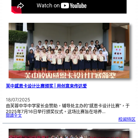
芙中感恩卡设计比赛颁奖 | 用创意来传达爱
18/07/2025
由芙蓉中华中学家长会赞助，辅导处主办的“感恩卡设计比赛”，于
2025年7月16日举行颁奖仪式。这场比赛旨在培养…
:
閱讀全文
芙
校闻特区
中
感
恩
卡
设
计
比
赛
颁