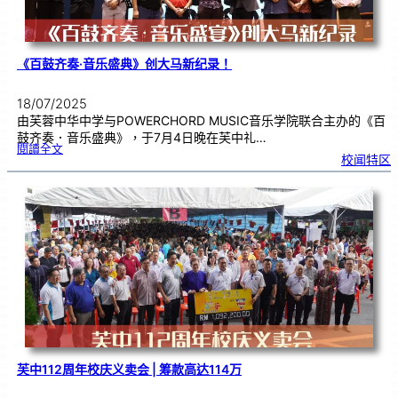
《百鼓齐奏·音乐盛典》创大马新纪录！
18/07/2025
由芙蓉中华中学与POWERCHORD MUSIC音乐学院联合主办的《百
鼓齐奏．音乐盛典》，于7月4日晚在芙中礼…
:
閱讀全文
《
校闻特区
百
鼓
齐
奏
·
音
乐
盛
典
》
创
大
马
新
纪
录
！
芙中112周年校庆义卖会 | 筹款高达114万