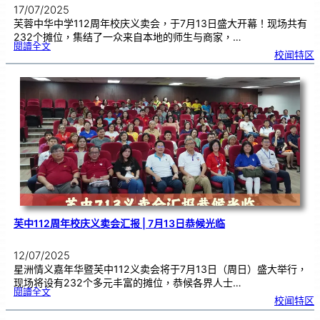
17/07/2025
芙蓉中华中学112周年校庆义卖会，于7月13日盛大开幕！现场共有
232个摊位，集结了一众来自本地的师生与商家，…
:
閱讀全文
芙
校闻特区
中
1
1
2
周
年
校
庆
义
卖
会
|
筹
款
高
达
1
1
4
万
芙中112周年校庆义卖会汇报 | 7月13日恭候光临
12/07/2025
星洲情义嘉年华暨芙中112义卖会将于7月13日（周日）盛大举行，
现场将设有232个多元丰富的摊位，恭候各界人士…
:
閱讀全文
芙
校闻特区
中
1
1
2