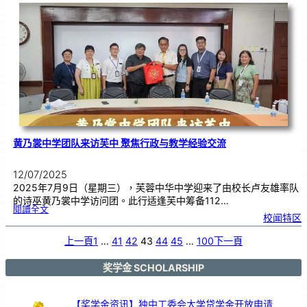
周
年
校
庆
义
卖
会
汇
报
|
7
月
1
3
日
恭
候
光
临
黄乃裳中学团队来访芙中 聚焦行政与教学经验交流
12/07/2025
2025年7月9日（星期三），芙蓉中华中学迎来了由校长卢友雄率队
的诗巫黄乃裳中学访问团。此行适逢芙中筹备112…
:
閱讀全文
黄
校闻特区
乃
裳
中
学
团
上一頁
1
…
41
42
43
44
45
…
100
下一頁
队
来
访
芙
中
聚
奖学金 SCHOLARSHIP
焦
行
政
与
教
学
经
【奖学金资讯】独中工委会大学贷学金开放申请
验