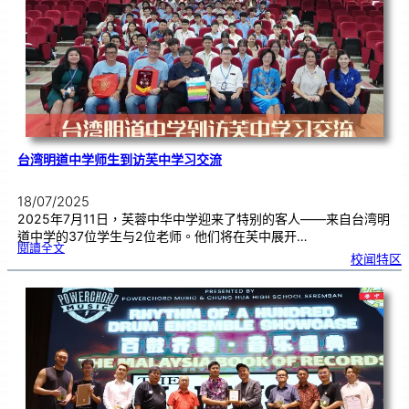
奖
|
用
创
意
来
传
达
爱
台湾明道中学师生到访芙中学习交流
18/07/2025
2025年7月11日，芙蓉中华中学迎来了特别的客人——来自台湾明
道中学的37位学生与2位老师。他们将在芙中展开…
:
閱讀全文
台
校闻特区
湾
明
道
中
学
师
生
到
访
芙
中
学
习
交
流