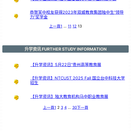
交
流
恭贺芙中校友获得2023年双威教育集团独中生“领导
力”奖学金
上一頁
1
…
11
12
13
升学资讯 FURTHER STUDY INFORMATION
【升学资讯】5月22日“贵州高等教育展
【升学资讯】NTCUST 2025 Fall 国立台中科技大学
招生
【升学资讯】独大教育机构马中职业教育展
上一頁
1
2
3
4
…
30
下一頁