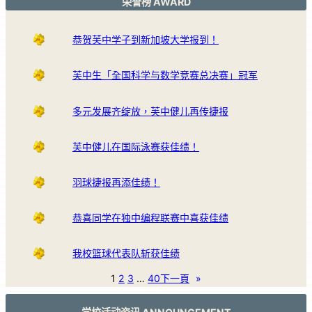
荣誉榜 AWARD
恭贺芙中学子到新加坡大学报到！
芙中生「全国科学与数学竞赛总决赛」冠军
多元发展齐绽放，芙中健儿再传捷报
芙中健儿在国际泳赛获佳绩！
羽球捷报再添佳绩！
恭喜同学在独中编程联赛中喜获佳绩
我校篮球代表队斩获佳绩
1
2
3
…
40
下一頁
»