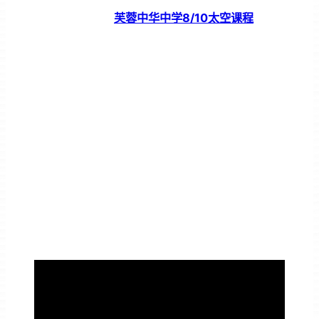
芙蓉中华中学8/10太空课程