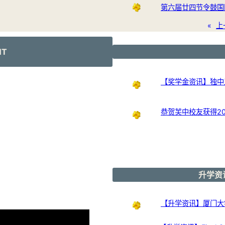
第六届廿四节令鼓国
«
上
NT
【奖学金资讯】独中
恭贺芙中校友获得20
升学资讯
【升学资讯】厦门大