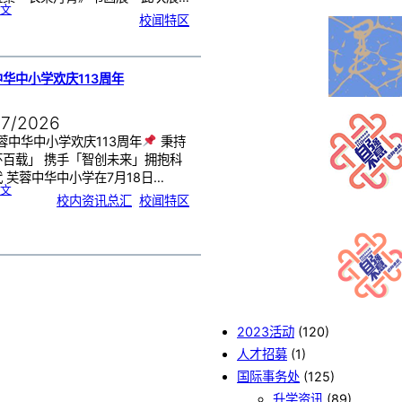
:
文
《
校闻特区
芙
中
艺
韵
．
工
笔
雅
集
．
华中小学欢庆113周年
长
荣
丹
青
》
书
07/2026
画
展
开
幕
蓉中华中小学欢庆113周年
秉持
怀百载」 携手「智创未来」拥抱科
 芙蓉中华中小学在7月18日…
:
文
芙
校内资讯总汇
, 
校闻特区
蓉
中
华
中
小
学
欢
庆
1
1
3
周
年
2023活动
(120)
人才招募
(1)
国际事务处
(125)
升学资讯
(89)