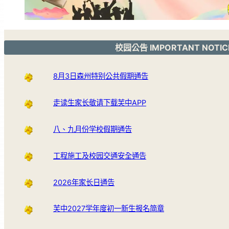
校园公告 IMPORTANT NOTIC
8月3日森州特别公共假期通告
走读生家长敬请下载芙中APP
八、九月份学校假期通告
工程施工及校园交通安全通告
2026年家长日通告
芙中2027学年度初一新生报名简章