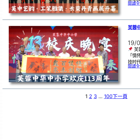
閱讀全
芙蓉中
19/
芙
「情
技时代
閱讀全
1
2
3
…
100
下一頁