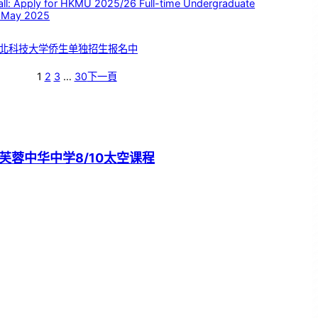
 Apply for HKMU 2025/26 Full-time Undergraduate
 May 2025
北科技大学侨生单独招生报名中
1
2
3
…
30
下一頁
芙蓉中华中学8/10太空课程