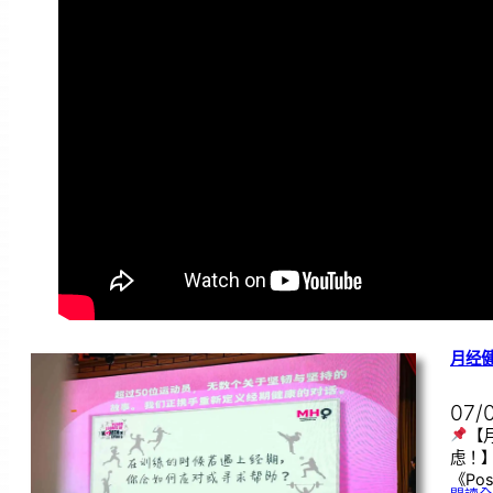
月经
07/
【
虑！
《Pos