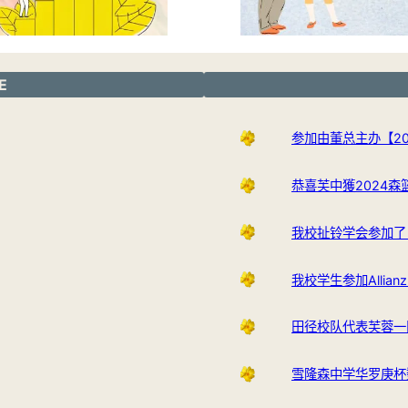
E
参加由董总主办【2
恭喜芙中獲2024森
我校扯铃学会参加了
我校学生参加Allianz 
田径校队代表芙蓉一
雪隆森中学华罗庚杯