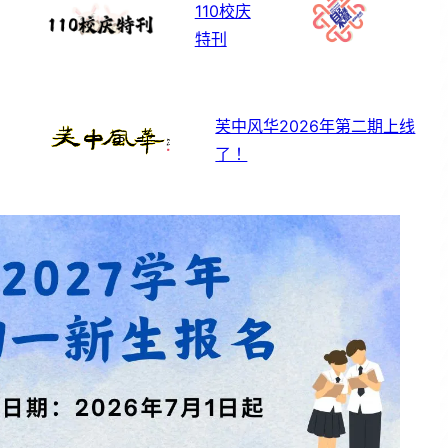
110校庆
特刊
芙中风华2026年第二期上线
了！