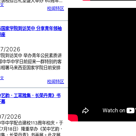
该校综合礼堂盛大举办“60周年…
:
文
芙
校闻特区
中
管
乐
团
6
0
周
年
《
奏
与国家学院到访芙中 分享青年领袖
花
悦
讲座
韵
》
圆
满
演
出
07/2026
学院到访芙中 举办青年公民素质讲
芙蓉中华中学日前迎来一群特别的客
首相署马来西亚国家学院日前安排
…
:
文
努
校闻特区
鲁
与
国
家
学
院
到
中艺韵．工笔雅集．长荣丹青》书
访
芙
中
开幕
分
享
青
年
领
袖
07/2026
素
质
讲
座
华中学配合建校113周年校庆，于
（7月18日）隆重举办《芙中艺韵．
雅集．长荣丹青》书画展。此次展…