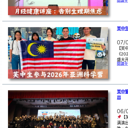
閱讀全
芙中生
07/
【芙中
《20
盛大开
閱讀全
芙中
出
06/
【
满演出