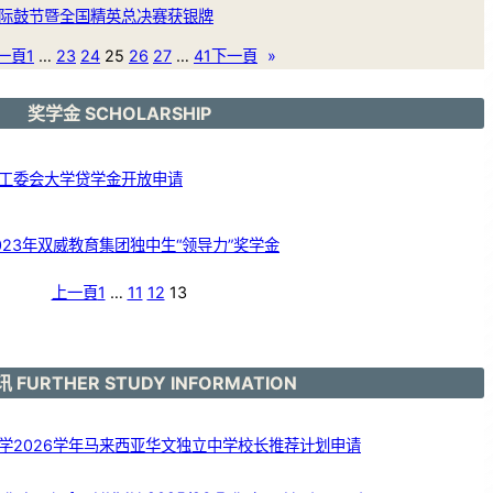
际鼓节暨全国精英总决赛获银牌
一頁
1
…
23
24
25
26
27
…
41
下一頁
»
奖学金 SCHOLARSHIP
工委会大学贷学金开放申请
23年双威教育集团独中生“领导力”奖学金
上一頁
1
…
11
12
13
 FURTHER STUDY INFORMATION
学2026学年马来西亚华文独立中学校长推荐计划申请