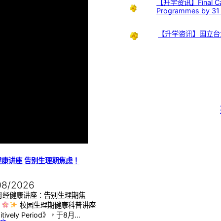
【升学资讯】Final Call:
Programmes by 31
【升学资讯】国立台
健康讲座 告别生理期焦虑！
08/2026
月经健康讲座：告别生理期焦
】
校园生理期健康科普讲座
itively Period》，于8月…