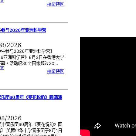
:
文
月
校闻特区
经
健
康
讲
座
告
别
生
理
期
焦
虑
参与2026年亚洲科学营
！
08/2026
生参与2026年亚洲科学营】
26亚洲科学营》8月3日在香港大学
幕，活动吸30个国家超过30…
:
文
芙
校闻特区
中
生
参
与
2
0
2
6
年
亚
洲
科
管乐团60周年《奏花悦韵》圆满演
学
营
08/2026
芙中管乐团60周年《奏花悦韵》圆
】 芙蓉中华中学管乐团于8月1日