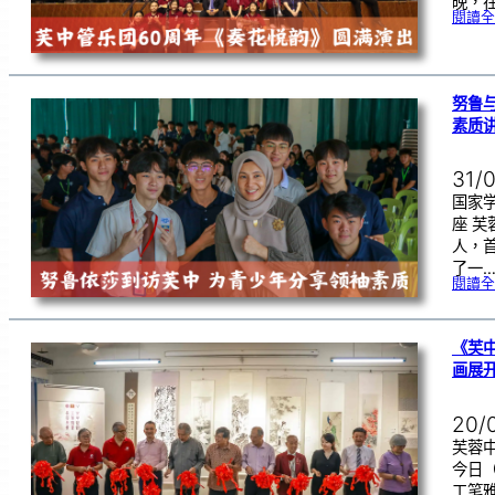
晚，在
閱讀全
努鲁
素质
31/
国家
座 
人，
了一
閱讀全
《芙
画展
20/
芙蓉中
今日
工笔