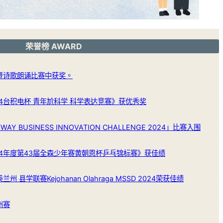
荣誉榜 AWARD
节暨诗歌朗诵比赛中获奖。
4台积电杯 青年尬科学 科学表达竞赛》获优秀奖
Y BUSINESS INNOVATION CHALLENGE 2024」比赛入围
24年度第43届全森少年赛黄朝恩杯乒乓锦标赛》获佳绩
州 县学联赛Kejohanan Olahraga MSSD 2024荣获佳绩
州赛