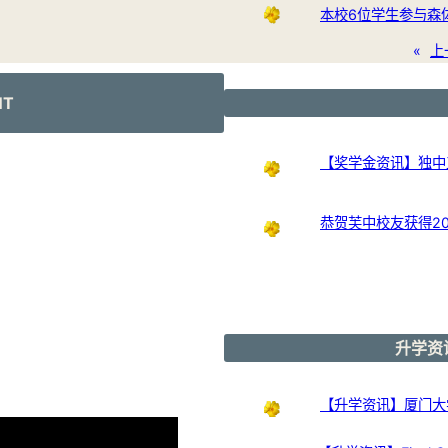
本校6位学生参与森
«
上
NT
【奖学金资讯】独中
恭贺芙中校友获得20
升学资讯
【升学资讯】厦门大