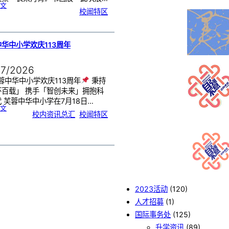
:
文
《
校闻特区
芙
中
艺
韵
．
工
笔
雅
集
．
华中小学欢庆113周年
长
荣
丹
青
》
书
07/2026
画
展
开
幕
蓉中华中小学欢庆113周年
秉持
怀百载」 携手「智创未来」拥抱科
 芙蓉中华中小学在7月18日…
:
文
芙
校内资讯总汇
, 
校闻特区
蓉
中
华
中
小
学
欢
庆
1
1
3
周
年
2023活动
(120)
人才招募
(1)
国际事务处
(125)
升学资讯
(89)