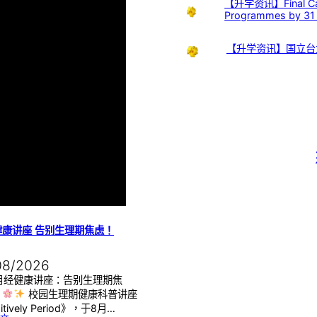
【升学资讯】Final Call:
Programmes by 31
【升学资讯】国立台
健康讲座 告别生理期焦虑！
08/2026
月经健康讲座：告别生理期焦
】
校园生理期健康科普讲座
itively Period》，于8月…