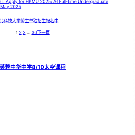
 Apply for HKMU 2025/26 Full-time Undergraduate
 May 2025
北科技大学侨生单独招生报名中
1
2
3
…
30
下一頁
芙蓉中华中学8/10太空课程