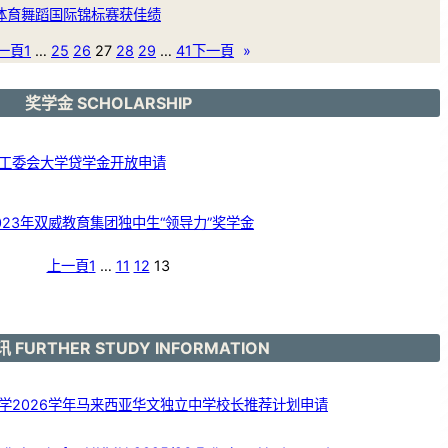
体育舞蹈国际锦标赛获佳绩
一頁
1
…
25
26
27
28
29
…
41
下一頁
»
奖学金 SCHOLARSHIP
工委会大学贷学金开放申请
23年双威教育集团独中生“领导力”奖学金
上一頁
1
…
11
12
13
 FURTHER STUDY INFORMATION
学2026学年马来西亚华文独立中学校长推荐计划申请