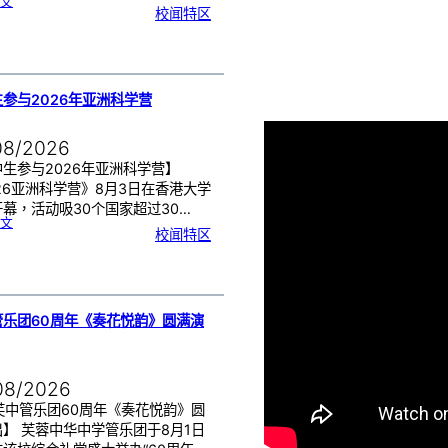
:
文
月
校闻特区
经
健
康
讲
座
告
别
生
理
期
焦
虑
参与2026年亚洲科学营
！
08/2026
生参与2026年亚洲科学营】
26亚洲科学营》8月3日在香港大学
幕，活动吸30个国家超过30…
:
文
芙
校闻特区
中
生
参
与
2
0
2
6
年
亚
洲
科
管乐团60周年《奏花悦韵》圆满演
学
营
08/2026
芙中管乐团60周年《奏花悦韵》圆
】 芙蓉中华中学管乐团于8月1日