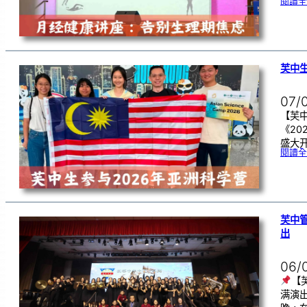
閱讀全
芙中生
07/
【芙中
《20
盛大开
閱讀全
芙中
出
06/
【
满演出