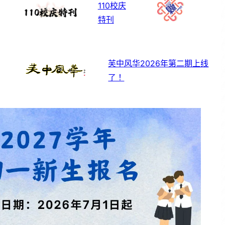
110校庆
特刊
芙中风华2026年第二期上线
了！