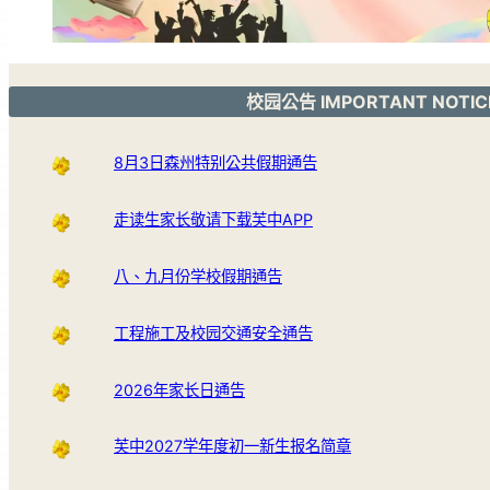
校园公告 IMPORTANT NOTIC
8月3日森州特别公共假期通告
走读生家长敬请下载芙中APP
八、九月份学校假期通告
工程施工及校园交通安全通告
2026年家长日通告
芙中2027学年度初一新生报名简章