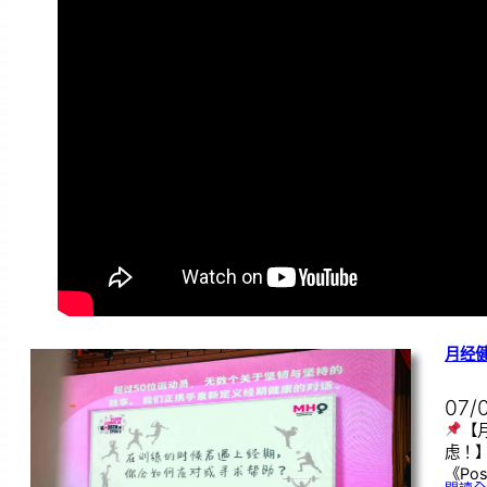
月经
07/
【
虑！
《Pos