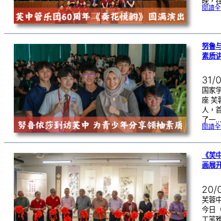
晚，在
閱讀全
努鲁
素质
31/
国家
座 
人，
了一
閱讀全
《芙
画展
20/
芙蓉中
今日
工笔