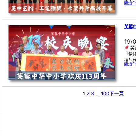
閱讀全
芙蓉中
19/
芙
「情
技时代
閱讀全
1
2
3
…
100
下一頁