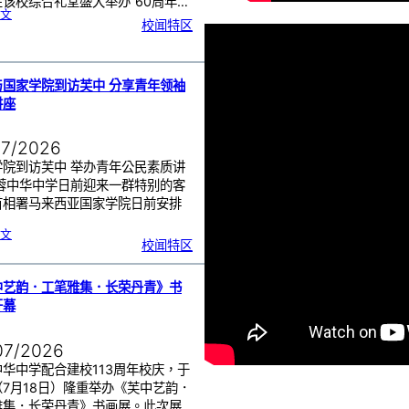
该校综合礼堂盛大举办“60周年…
:
文
芙
校闻特区
中
管
乐
团
6
0
周
年
《
奏
与国家学院到访芙中 分享青年领袖
花
悦
讲座
韵
》
圆
满
演
出
07/2026
学院到访芙中 举办青年公民素质讲
芙蓉中华中学日前迎来一群特别的客
首相署马来西亚国家学院日前安排
…
:
文
努
校闻特区
鲁
与
国
家
学
院
到
中艺韵．工笔雅集．长荣丹青》书
访
芙
中
开幕
分
享
青
年
领
袖
07/2026
素
质
讲
座
华中学配合建校113周年校庆，于
（7月18日）隆重举办《芙中艺韵．
雅集．长荣丹青》书画展。此次展…