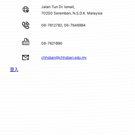
Jalan Tun Dr. Ismail,
70200 Seremban, N.S.D.K. Malaysia
06-7612782, 06-7646984
06-7621890
chhsban@chhsban.edu.my
登入