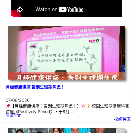
月经健康讲座 告别生理期焦虑！
07/08/2026
【月经健康讲座：告别生理期焦虑！】
校园生理期健康科普
讲座《Positively Period》，于8月…
:
閱讀全文
月
校闻特区
经
健
康
讲
座
告
别