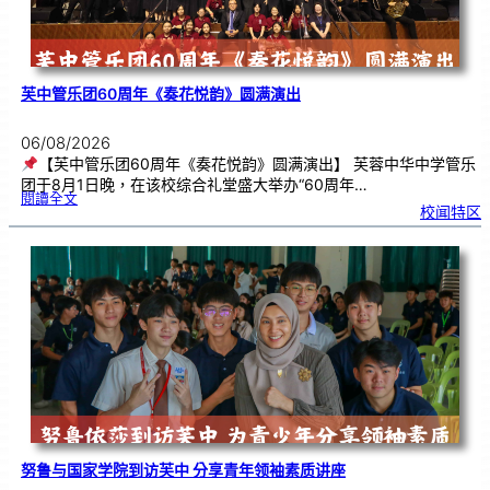
芙中管乐团60周年《奏花悦韵》圆满演出
06/08/2026
【芙中管乐团60周年《奏花悦韵》圆满演出】 芙蓉中华中学管乐
团于8月1日晚，在该校综合礼堂盛大举办“60周年…
:
閱讀全文
芙
校闻特区
中
管
乐
团
6
0
周
年
《
奏
花
悦
韵
》
圆
满
演
出
努鲁与国家学院到访芙中 分享青年领袖素质讲座