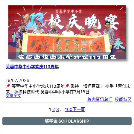
艺
韵
．
工
笔
雅
集
．
长
荣
丹
青
》
书
画
展
开
幕
芙蓉中华中小学欢庆113周年
19/07/2026
芙蓉中华中小学欢庆113周年
秉持「情怀百载」 携手「智创未
来」拥抱科技时代 芙蓉中华中小学在7月18日…
:
閱讀全文
芙
校内资讯总汇
, 
校闻特区
蓉
中
华
中
小
1
2
3
…
100
下一頁
学
欢
庆
1
1
3
奖学金 SCHOLARSHIP
周
年