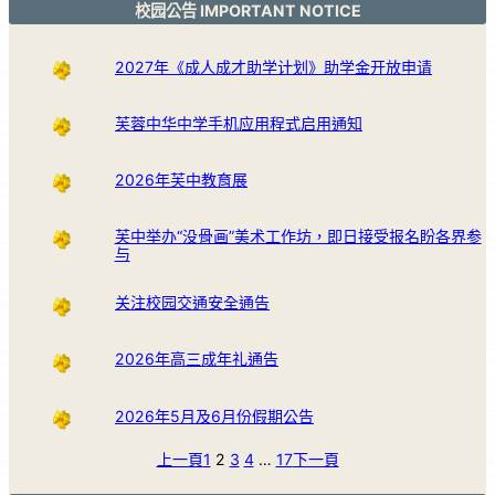
校园公告 IMPORTANT NOTICE
2027年《成人成才助学计划》助学金开放申请
芙蓉中华中学手机应用程式启用通知
2026年芙中教育展
芙中举办“没骨画”美术工作坊，即日接受报名盼各界参
与
关注校园交通安全通告
2026年高三成年礼通告
2026年5月及6月份假期公告
上一頁
1
2
3
4
…
17
下一頁