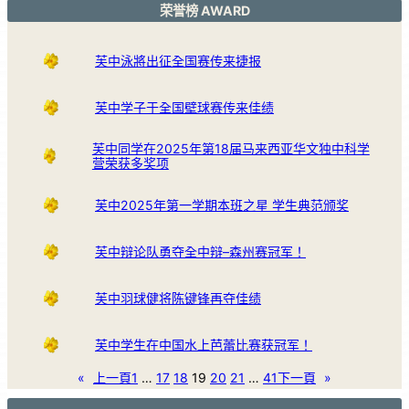
荣誉榜 AWARD
芙中泳將出征全国赛传来捷报
芙中学子于全国壁球赛传来佳绩
芙中同学在2025年第18届马来西亚华文独中科学
营荣获多奖项
芙中2025年第一学期本班之星 学生典范颁奖
芙中辩论队勇夺全中辩–森州赛冠军！
芙中羽球健将陈键锋再夺佳绩
芙中学生在中国水上芭蕾比赛获冠军！
«
上一頁
1
…
17
18
19
20
21
…
41
下一頁
»