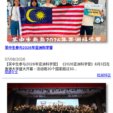
生
理
期
焦
虑
！
芙中生参与2026年亚洲科学营
07/08/2026
【芙中生参与2026年亚洲科学营】 《2026亚洲科学营》8月3日在
香港大学盛大开幕，活动吸30个国家超过30…
:
閱讀全文
芙
校闻特区
中
生
参
与
2
0
2
6
年
亚
洲
科
学
营