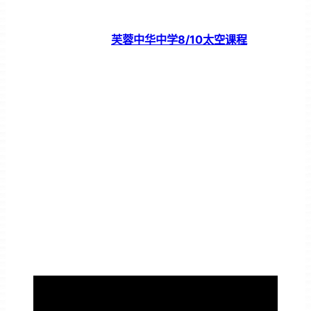
芙蓉中华中学8/10太空课程