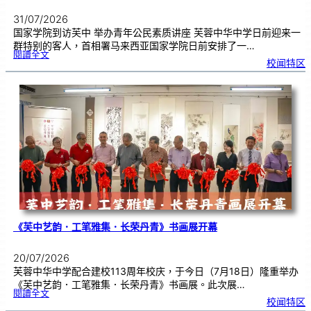
31/07/2026
国家学院到访芙中 举办青年公民素质讲座 芙蓉中华中学日前迎来一
群特别的客人，首相署马来西亚国家学院日前安排了一…
:
閱讀全文
努
校闻特区
鲁
与
国
家
学
院
到
访
芙
中
分
享
青
年
领
袖
素
质
讲
座
《芙中艺韵．工笔雅集．长荣丹青》书画展开幕
20/07/2026
芙蓉中华中学配合建校113周年校庆，于今日（7月18日）隆重举办
《芙中艺韵．工笔雅集．长荣丹青》书画展。此次展…
:
閱讀全文
《
校闻特区
芙
中